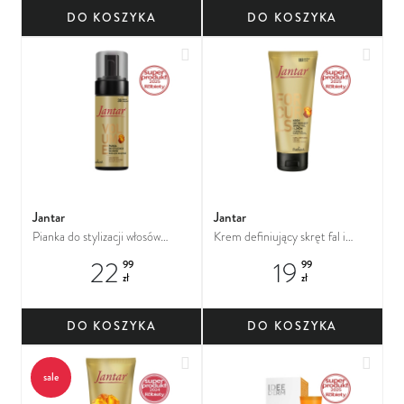
DO KOSZYKA
DO KOSZYKA
Dodaj do ulubionych
Dodaj
Jantar
Jantar
Pianka do stylizacji włosów
Krem definiujący skręt fal i
nadająca objętość z esencją
loków z esencją bursztynową
22
19
99
99
bursztynową
zł
zł
DO KOSZYKA
DO KOSZYKA
Dodaj do ulubionych
Dodaj
sale