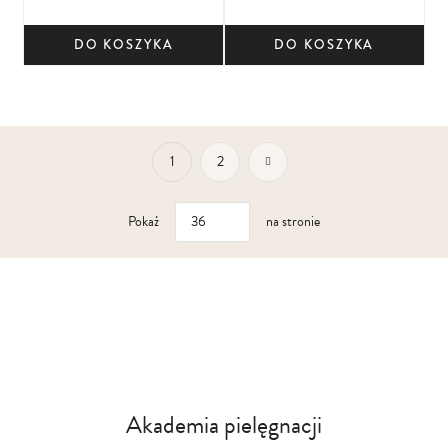
DO KOSZYKA
DO KOSZYKA
Aktualnie czytasz stronę
Strona
Strona
Przejdź do płatności
Strona
1
2
Pokaż
na stronie
Akademia pielęgnacji