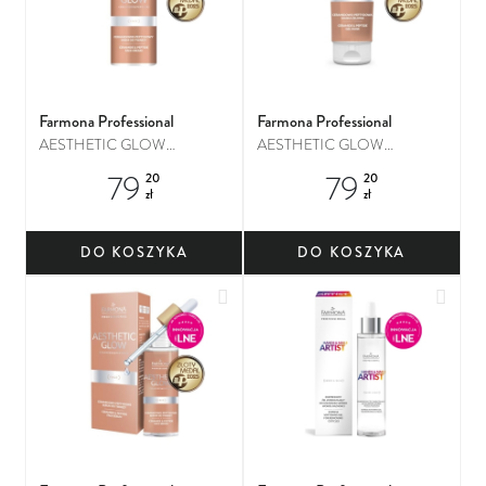
Farmona Professional
Farmona Professional
AESTHETIC GLOW
AESTHETIC GLOW
Ceramidowo-peptydowy krem
Ceramidowo-peptydowa
79
79
20
20
do twarzy
maska żelowa
zł
zł
DO KOSZYKA
DO KOSZYKA
Dodaj do ulubionych
Dodaj