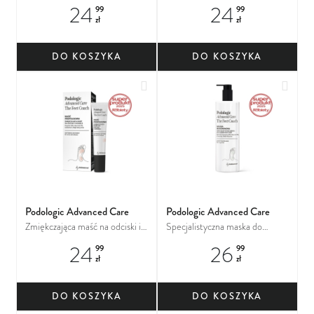
wrastające paznokcie
objawami grzybicy
24
24
99
99
zł
zł
DO KOSZYKA
DO KOSZYKA
Dodaj do ulubionych
Dodaj
Podologic Advanced Care
Podologic Advanced Care
Zmiękczająca maść na odciski i
Specjalistyczna maska do
modzele
szorstkich stóp
24
26
99
99
zł
zł
DO KOSZYKA
DO KOSZYKA