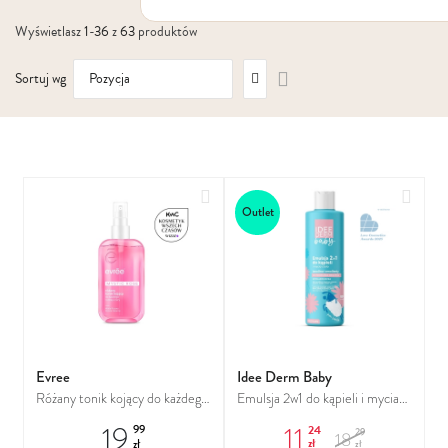
Włosy suche i łamliwe
Wyświetlasz
1
-
36
z
63
produktów
Włosy wypadające
Włosy przetłuszczające się
Ustaw
Włosy farbowane
Sortuj wg
kierunek
Włosy pozbawione objętości
malejący
Włosy kręcone
Łupież
Łojotok
Luszczyca, AZS
Dodaj do ulubionych
Dodaj
Outlet
Evree
Idee Derm Baby
Różany tonik kojący do każdego
Emulsja 2w1 do kąpieli i mycia
rodzaju skóry
ciała dla skóry wrażliwej,
19
11
24
99
29
18
alergicznej i atopowej
zł
zł
zł