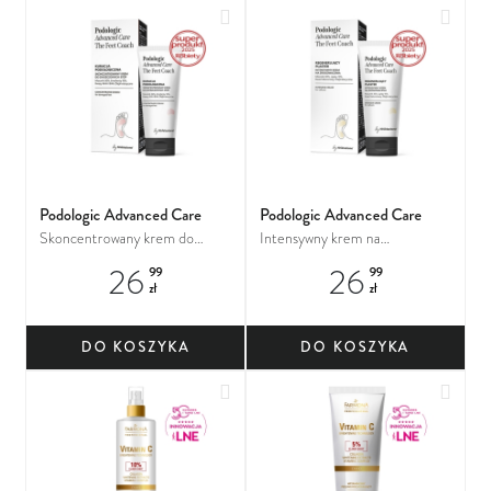
Dodaj do ulubionych
Dodaj
Podologic Advanced Care
Podologic Advanced Care
Skoncentrowany krem do
Intensywny krem na
zniszczonych stóp
zrogowacenia
26
26
99
99
zł
zł
DO KOSZYKA
DO KOSZYKA
Dodaj do ulubionych
Dodaj