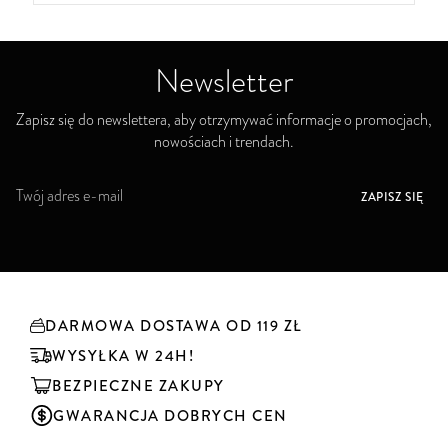
Newsletter
Zapisz się do newslettera, aby otrzymywać informacje o promocjach,
nowościach i trendach.
S
ZAPISZ SIĘ
u
b
s
k
r
y
DARMOWA DOSTAWA OD 119 ZŁ
b
u
WYSYŁKA W 24H!
j
BEZPIECZNE ZAKUPY
n
a
GWARANCJA DOBRYCH CEN
s