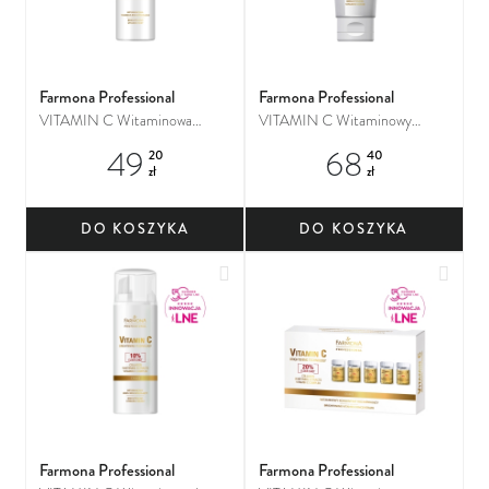
Farmona Professional
Farmona Professional
VITAMIN C Witaminowa
VITAMIN C Witaminowy
mgiełka rozjaśniająca
peeling rozjaśniający
49
68
20
40
zł
zł
DO KOSZYKA
DO KOSZYKA
Dodaj do ulubionych
Dodaj
Farmona Professional
Farmona Professional