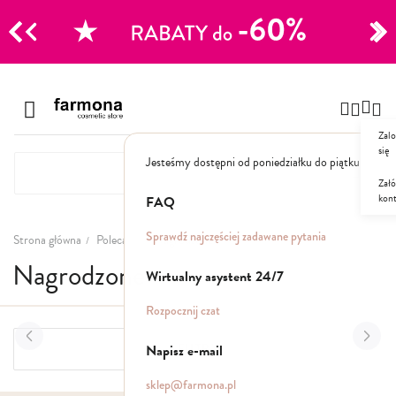
CJE
Przejdź
do
Szampony
treści
Zalo
Polecane
się
Jesteśmy dostępni od poniedziałku do piątku: 8.00
Naturalne
Specjalistyczne
Załó
kon
Suche
FAQ
Dla mężczyzn
Sprawdź najczęściej zadawane pytania
Strona główna
Polecane
Nagrodzone
Nagrodzone
Odżywki, maski, serum
Wirtualny asystent 24/7
Peelingi do skóry głowy
Rozpocznij czat
Kuracje i wcierki
Mgiełki
Napisz e-mail
FILTRY
Stylizacja
sklep@farmona.pl