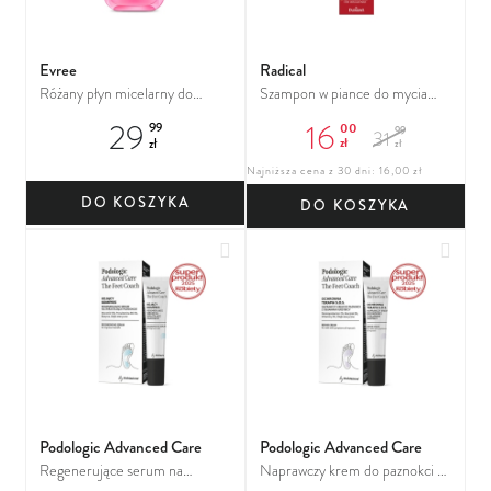
Evree
Radical
Różany płyn micelarny do
Szampon w piance do mycia
każdego rodzaju skóry
rzęs naturalnych i
29
16
00
99
99
31
przedłużanych
zł
zł
zł
Najniższa cena z 30 dni: 16,00 zł
DO KOSZYKA
DO KOSZYKA
Dodaj do ulubionych
Dodaj
Podologic Advanced Care
Podologic Advanced Care
Regenerujące serum na
Naprawczy krem do paznokci z