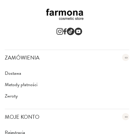
z
n
e
w
s
l
e
t
t
e
ZAMÓWIENIA
r
:
Dostawa
Metody płatności
Zwroty
MOJE KONTO
Rejestracja