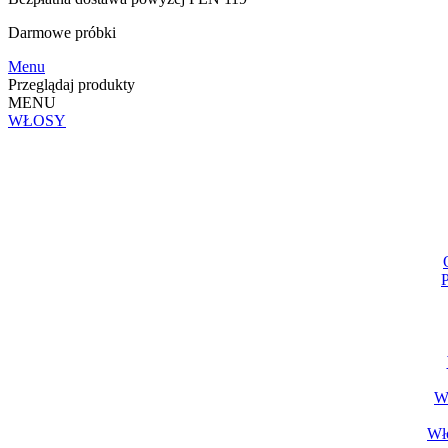
Darmowe
próbki
Menu
Przeglądaj produkty
MENU
WŁOSY
P
Wł
Wło