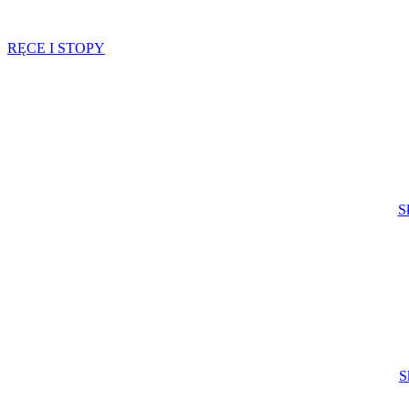
RĘCE I STOPY
S
S