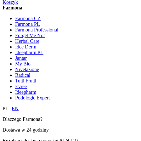
Koszyk
Farmona
Farmona CZ
Farmona PL
Farmona Professional
Forget Me Not
Herbal Care
Idee Derm
Ideepharm PL
Jantar
My Bio
Nivelazione
Radical
Tutti Frutti
Evree
Ideepharm
Podologic Expert
PL
|
EN
Dlaczego Farmona?
Dostawa w
24 godziny
Bezpłatna dostawa powyżej
PLN 119