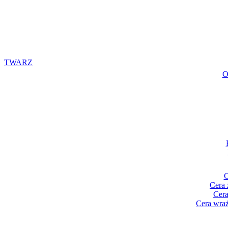
TWARZ
O
C
Cera 
Cera
Cera wraż