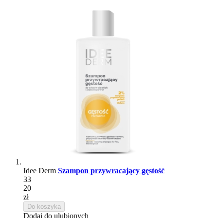
Idee Derm
Szampon przywracający gęstość
33
20
zł
Do koszyka
Dodaj do ulubionych