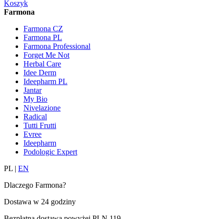
Koszyk
Farmona
Farmona CZ
Farmona PL
Farmona Professional
Forget Me Not
Herbal Care
Idee Derm
Ideepharm PL
Jantar
My Bio
Nivelazione
Radical
Tutti Frutti
Evree
Ideepharm
Podologic Expert
PL
|
EN
Dlaczego Farmona?
Dostawa w
24 godziny
Bezpłatna dostawa powyżej
PLN 119