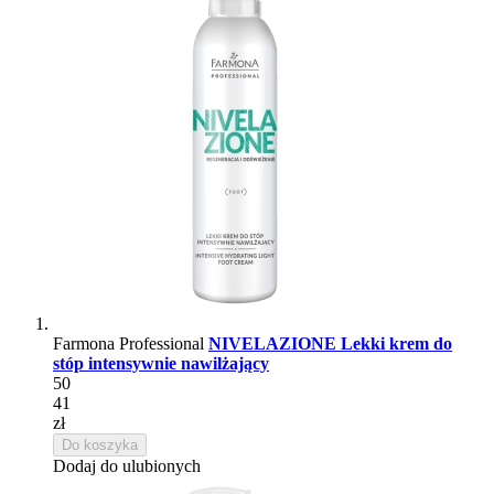
Farmona Professional
NIVELAZIONE Lekki krem do
stóp intensywnie nawilżający
50
41
zł
Do koszyka
Dodaj do ulubionych