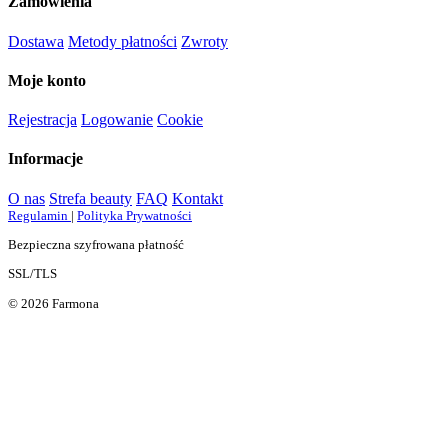
Zamówienia
Dostawa
Metody płatności
Zwroty
Moje konto
Rejestracja
Logowanie
Cookie
Informacje
O nas
Strefa beauty
FAQ
Kontakt
Regulamin
|
Polityka Prywatności
Bezpieczna szyfrowana płatność
SSL/TLS
© 2026 Farmona