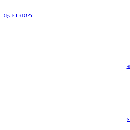
RĘCE I STOPY
S
S