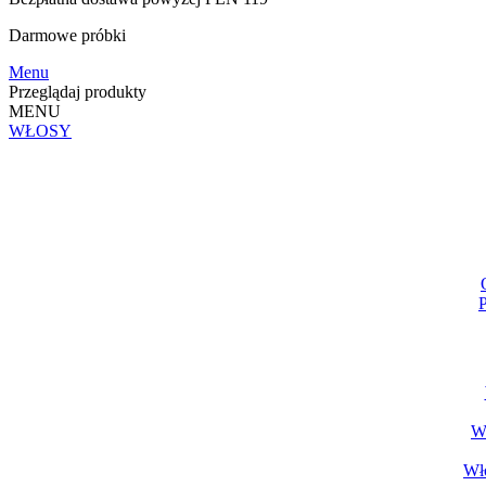
Darmowe
próbki
Menu
Przeglądaj produkty
MENU
WŁOSY
P
Wł
Wło