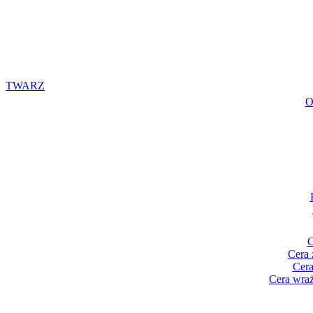
TWARZ
O
C
Cera 
Cera
Cera wraż