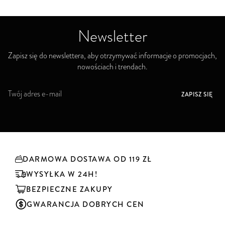
Newsletter
Zapisz się do newslettera, aby otrzymywać informacje o promocjach,
nowościach i trendach.
S
ZAPISZ SIĘ
u
b
s
k
r
y
DARMOWA DOSTAWA OD 119 ZŁ
b
u
WYSYŁKA W 24H!
j
BEZPIECZNE ZAKUPY
n
a
GWARANCJA DOBRYCH CEN
s
z