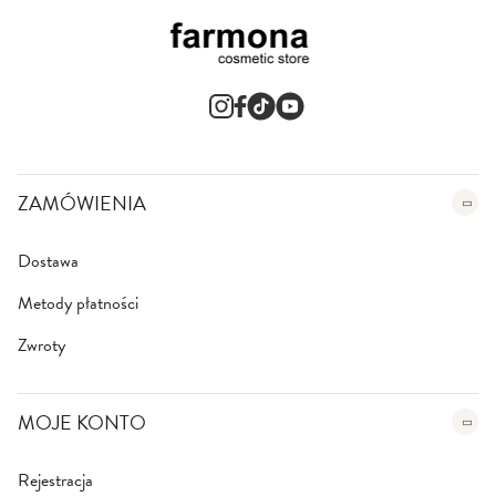
n
e
w
s
l
e
t
t
e
ZAMÓWIENIA
r
:
Dostawa
Metody płatności
Zwroty
MOJE KONTO
Rejestracja