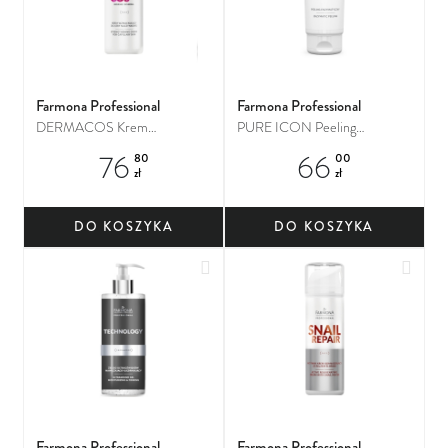
Farmona Professional
Farmona Professional
DERMACOS Krem
PURE ICON Peeling
wzmacniający
enzymatyczny
76
66
80
00
zł
zł
DO KOSZYKA
DO KOSZYKA
Dodaj do ulubionych
Dodaj
Farmona Professional
Farmona Professional