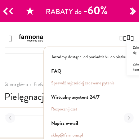
CJE
Przejdź
do
Szampony
treści
Zalo
Polecane
się
Jesteśmy dostępni od poniedziałku do piątku: 8.00
Naturalne
Specjalistyczne
Załó
kon
Suche
FAQ
Dla mężczyzn
Sprawdź najczęściej zadawane pytania
Strona główna
Profesjonalne
Pielęgnacja twarzy
Pielęgnacja twarzy
Odżywki, maski, serum
Wirtualny asystent 24/7
Peelingi do skóry głowy
Rozpocznij czat
Kuracje i wcierki
Mgiełki
Napisz e-mail
FILTRY
Stylizacja
sklep@farmona.pl