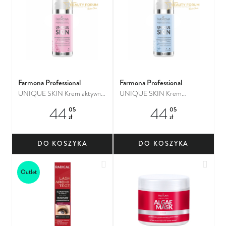
Farmona Professional
Farmona Professional
UNIQUE SKIN Krem aktywnie
UNIQUE SKIN Krem
wzmacniający na noc z
intensywnie nawilżający z
44
44
05
05
bioretinolem
peptydami
zł
zł
DO KOSZYKA
DO KOSZYKA
Dodaj do ulubionych
Dodaj
Outlet