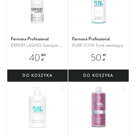
Farmona Professional
Farmona Professional
EXPERT LASHES Szampon w
PURE ICON Tonik nawilżający
piance do mycia twarzy i rzęs
40
50
80
41
zł
zł
DO KOSZYKA
DO KOSZYKA
Dodaj do ulubionych
Dodaj