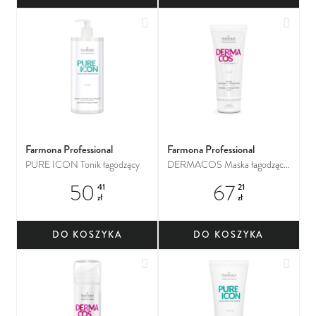
Dodaj do ulubionych
Dodaj
Farmona Professional
Farmona Professional
PURE ICON Tonik łagodzący
DERMACOS Maska łagodząco
- wzmacniająca
50
67
41
21
zł
zł
DO KOSZYKA
DO KOSZYKA
Dodaj do ulubionych
Dodaj