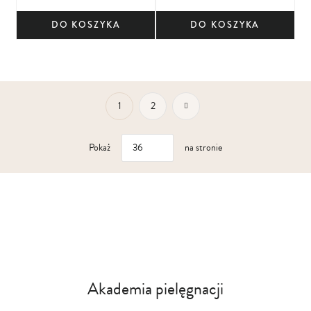
DO KOSZYKA
DO KOSZYKA
Aktualnie czytasz stronę
Strona
Strona
Przejdź do płatności
Strona
1
2
Pokaż
na stronie
Akademia pielęgnacji