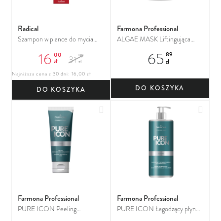
Radical
Farmona Professional
Szampon w piance do mycia
ALGAE MASK Liftingująca
rzęs naturalnych i
maska algowa z jadem węża
16
65
00
89
99
31
przedłużanych
zł
zł
zł
Najniższa cena z 30 dni: 16,00 zł
DO KOSZYKA
DO KOSZYKA
Dodaj do ulubionych
Dodaj
Farmona Professional
Farmona Professional
PURE ICON Peeling
PURE ICON Łagodzący płyn
enzymatyczno-mechaniczny
micelarny do demakijażu