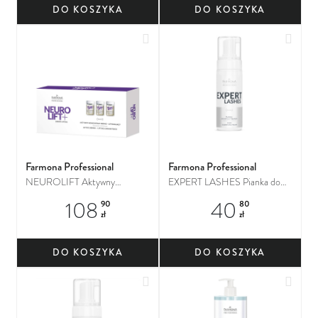
DO KOSZYKA
DO KOSZYKA
Dodaj do ulubionych
Dodaj
Farmona Professional
Farmona Professional
NEUROLIFT Aktywny
EXPERT LASHES Pianka do
koncentrat dermo-liftingujący
mycia twarzy
108
40
90
80
zł
zł
DO KOSZYKA
DO KOSZYKA
Dodaj do ulubionych
Dodaj