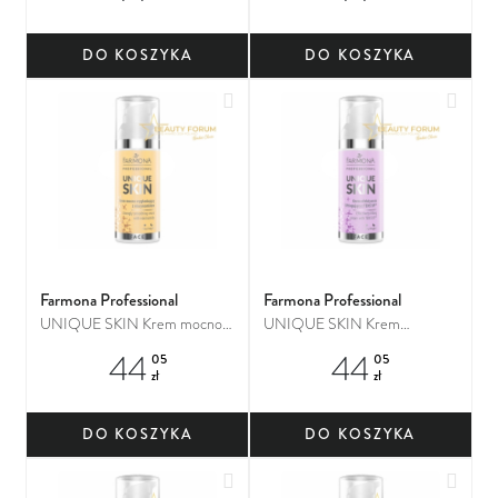
DO KOSZYKA
DO KOSZYKA
Dodaj do ulubionych
Dodaj
Farmona Professional
Farmona Professional
UNIQUE SKIN Krem mocno
UNIQUE SKIN Krem
wygładzający z niacynamidem
efektywnie liftingujący z
44
44
05
05
TensUp
zł
zł
DO KOSZYKA
DO KOSZYKA
Dodaj do ulubionych
Dodaj