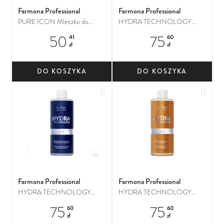
Farmona Professional
Farmona Professional
PURE ICON Mleczko do
HYDRA TECHNOLOGY
demakijażu
Roztwór liftingujący z
50
75
41
60
bioretinolem
zł
zł
DO KOSZYKA
DO KOSZYKA
Dodaj do ulubionych
Dodaj
Farmona Professional
Farmona Professional
HYDRA TECHNOLOGY
HYDRA TECHNOLOGY
Roztwór rewitalizujący z
Roztwór rozjaśniający z
75
75
60
60
kryształem górskim
witaminą C
zł
zł