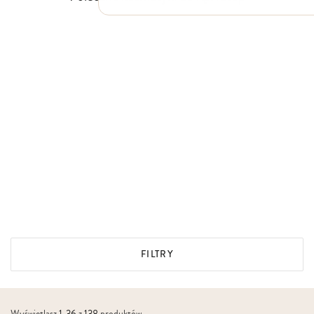
FILTRY
Wyświetlasz
1
-
36
z
138
produktów