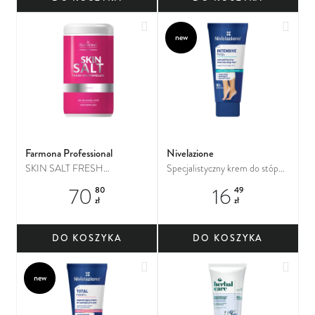
Dodaj do ulubionych
Dodaj
new
Farmona Professional
Nivelazione
SKIN SALT FRESH
Specjalistyczny krem do stóp
WATERMELON Sól do kąpieli
4w1
70
16
80
49
stóp
zł
zł
DO KOSZYKA
DO KOSZYKA
Dodaj do ulubionych
Dodaj
new