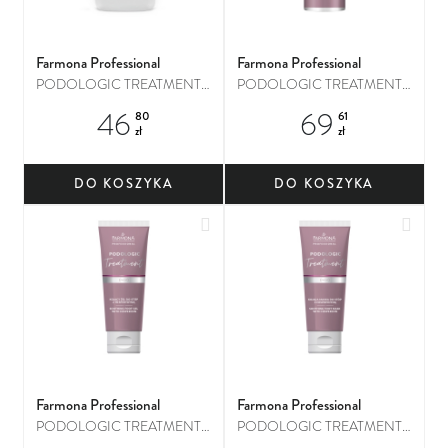
Farmona Professional
Farmona Professional
PODOLOGIC TREATMENT
PODOLOGIC TREATMENT
Kojący puder do stóp
Kojący krem do stóp z
46
69
80
61
hesperydyną
zł
zł
DO KOSZYKA
DO KOSZYKA
Dodaj do ulubionych
Dodaj
Farmona Professional
Farmona Professional
PODOLOGIC TREATMENT
PODOLOGIC TREATMENT