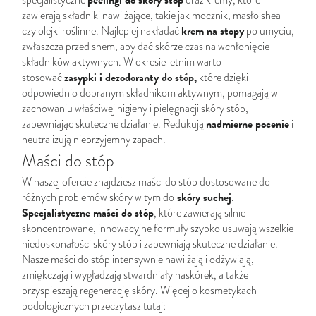
peelingi do skóry stóp
specjalistyczne
oraz kremy, które
zawierają składniki nawilżające, takie jak mocznik, masło shea
krem na stopy
czy olejki roślinne. Najlepiej nakładać
po umyciu,
zwłaszcza przed snem, aby dać skórze czas na wchłonięcie
składników aktywnych. W okresie letnim warto
zasypki i
dezodoranty do stóp
,
stosować
które dzięki
odpowiednio dobranym składnikom aktywnym, pomagają w
zachowaniu właściwej higieny i pielęgnacji skóry stóp,
nadmierne pocenie
zapewniając skuteczne działanie. Redukują
i
neutralizują nieprzyjemny zapach.
Maści do stóp
W naszej ofercie znajdziesz maści do stóp dostosowane do
skóry suchej
różnych problemów skóry w tym do
.
Specjalistyczne maści do stóp
, które zawierają silnie
skoncentrowane, innowacyjne formuły szybko usuwają wszelkie
niedoskonałości skóry stóp i zapewniają skuteczne działanie.
Nasze maści do stóp intensywnie
nawilżają
i odżywiają,
zmiękczają i wygładzają stwardniały naskórek, a także
przyspieszają regenerację skóry. Więcej o kosmetykach
podologicznych przeczytasz tutaj: