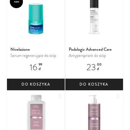
new
Nivelazione
Podologic Advanced Care
Serum regenerujące do stóp
Antyperspirant do stóp
16
23
99
00
zł
zł
DO KOSZYKA
DO KOSZYKA
Dodaj do ulubionych
Dodaj