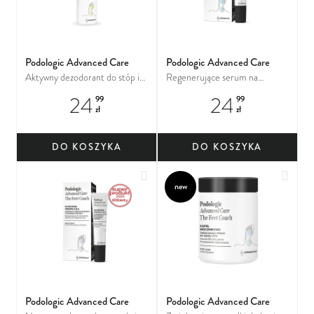
Podologic Advanced Care
Podologic Advanced Care
Aktywny dezodorant do stóp i
Regenerujące serum na
butów
wrastające paznokcie
24
24
99
99
zł
zł
DO KOSZYKA
DO KOSZYKA
Dodaj do ulubionych
Dodaj
new
Podologic Advanced Care
Podologic Advanced Care