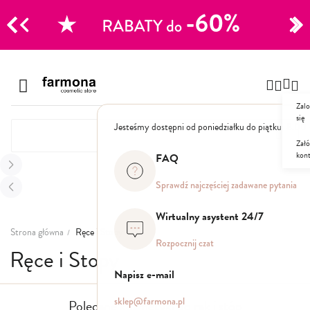
Przejdź
do
treści
Zalo
się
Jesteśmy dostępni od poniedziałku do piątku: 8.00
Załó
kon
FAQ
Sprawdź najczęściej zadawane pytania
Wirtualny asystent 24/7
Strona główna
Ręce i Stopy
Rozpocznij czat
Ręce i Stopy
Napisz e-mail
sklep@farmona.pl
Polecane kosmetyki do rąk i stóp