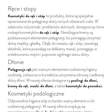
Ręce i stopy
Kosmetyki do rąk i stóp
to produkty, które są specjalnie
opracowane do pielęgnacji skóry na tych obszarach ciała. W
zależności od potrzeb i problemów skórnych, dostępne są różne
do
rąk
i stóp
rodzaje kosmetyków
. Nawilżające kremy są
podstawowym elementem pielęgnacji, bo pomagają utrzymać
skórę miękką i gładką. Olejki do masażu rąk i stóp, zawierają
składniki, które pozwalają na delikatny masaż, pomagając w
zrelaksowaniu mięśni i poprawie ogólnego stanu skóry.
Dłonie
Pielęgnacja rąk
jest ważnym elementem codziennej higieny
osobistej, zwłaszcza w kontekście utrzymania zdrowej i zadbanej
peelingi do dłoni
,
skóry dłoni. W naszej ofercie dostępne są
kremy do rąk
maski do dłoni
kosmetyki do paznokci
.
,
, a także
Kosmetyki podologiczne
Odpowiednia higiena stóp to bardzo ważny element w ich
codziennej pielęgnacji. W naszej ofercie znajdują się