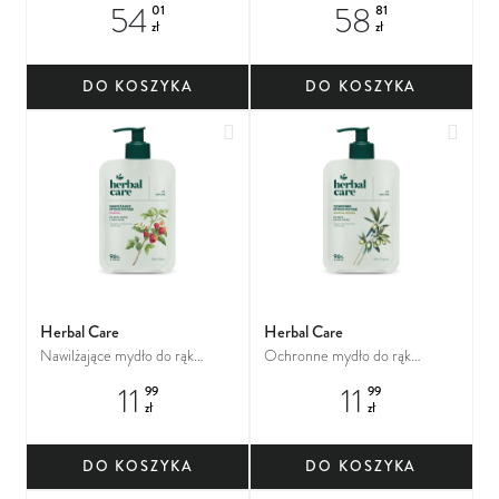
Kojący żel do stóp z
Kojąca maska do stóp z
54
58
01
81
hesperydyną
hesperydyną
zł
zł
DO KOSZYKA
DO KOSZYKA
Dodaj do ulubionych
Dodaj
Herbal Care
Herbal Care
Nawilżające mydło do rąk
Ochronne mydło do rąk
Malina
Zielona oliwka
11
11
99
99
zł
zł
DO KOSZYKA
DO KOSZYKA