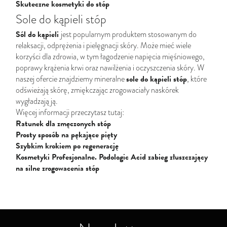
Skuteczne kosmetyki do stóp
Sole do kąpieli stóp
Sól do kąpieli
jest popularnym produktem stosowanym do
relaksacji, odprężenia i pielęgnacji skóry. Może mieć wiele
korzyści dla zdrowia, w tym łagodzenie napięcia mięśniowego,
poprawy krążenia krwi oraz nawilżenia i oczyszczenia skóry. W
sole do kąpieli stóp
naszej ofercie znajdziemy mineralne
, które
odświeżają skórę, zmiękczając
zrogowaciały
naskórek
wygładzają ją.
Więcej informacji przeczytasz tutaj:
Ratunek dla zmęczonych stóp
Prosty sposób na pękające pięty
Szybkim krokiem po regenerację
Kosmetyki Profesjonalne. Podologic Acid zabieg złuszczający
na silne zrogowacenia stóp