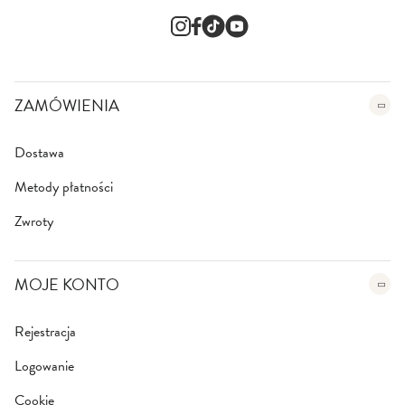
s
l
e
t
t
e
ZAMÓWIENIA
r
:
Dostawa
Metody płatności
Zwroty
MOJE KONTO
Rejestracja
Logowanie
Cookie