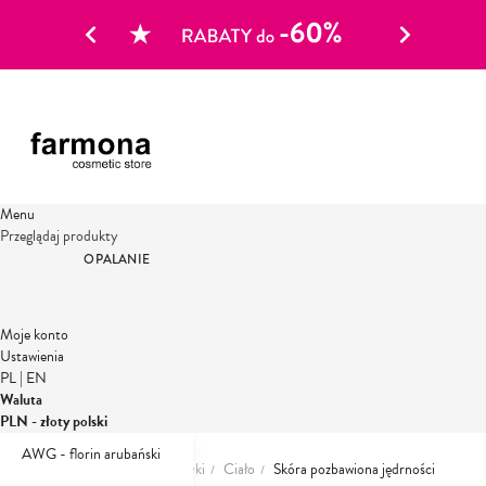
Menu
Przeglądaj produkty
OPALANIE
Moje konto
Ustawienia
PL
|
EN
Waluta
PLN - złoty polski
AWG - florin arubański
Strona główna
Dermokosmetyki
Ciało
Skóra pozbawiona jędrności