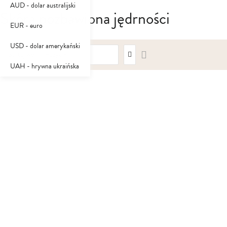
AUD - dolar australijski
Skóra pozbawiona jędrności
EUR - euro
USD - dolar amerykański
Ustaw
Sortuj wg
kierunek
UAH - hrywna ukraińska
malejący