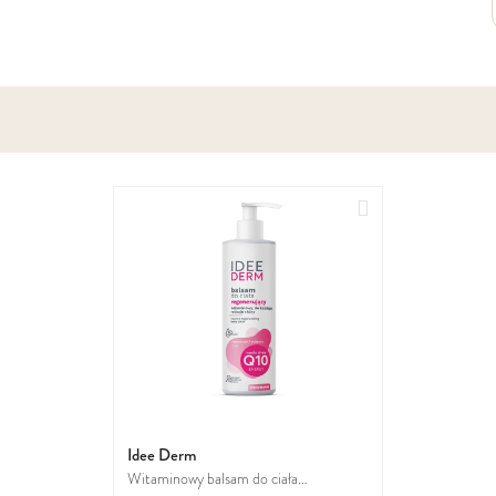
Dodaj
do
ulubionych
Idee Derm
Witaminowy balsam do ciała