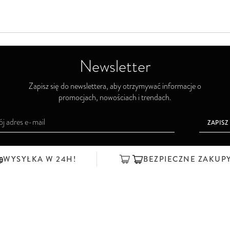
Newsletter
Zapisz się do newslettera, aby otrzymywać informacje o
promocjach, nowościach i trendach.
ZAPISZ
WYSYŁKA W 24H!
BEZPIECZNE ZAKUP