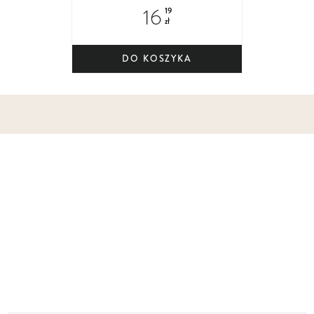
regenerujący do pielęgnacji każdego
16
19
rodzaju skóry
zł
DO KOSZYKA