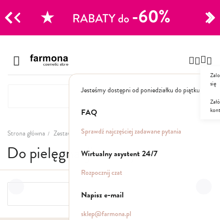
CJE
Przejdź
do
Szampony
treści
Zalo
Polecane
się
Jesteśmy dostępni od poniedziałku do piątku: 8.00
Naturalne
Specjalistyczne
Załó
kon
Suche
FAQ
Dla mężczyzn
Sprawdź najczęściej zadawane pytania
Strona główna
Zestawy
Do pielęgnacji twarzy
Do pielęgnacji twarzy
Odżywki, maski, serum
Wirtualny asystent 24/7
Peelingi do skóry głowy
Rozpocznij czat
Kuracje i wcierki
Mgiełki
Napisz e-mail
FILTRY
Stylizacja
sklep@farmona.pl