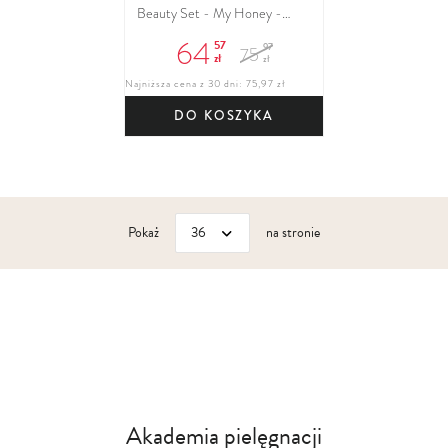
Beauty Set - My Honey -
zestaw do pielęgnacji twarzy
64
57
97
75
zł
zł
Najniższa cena z 30 dni: 75,97 zł
DO KOSZYKA
Pokaż
na stronie
Akademia pielęgnacji