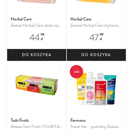
Herbal Care
Herbal Care
Zestaw Herbal Care dzika roża
Zestaw Herbal Care my'honey
pielęgnacja twarzy 4 elementy
pielęgnacja twarzy 3 elementy
44
47
99
99
(krem do twarzy+płyn
(krem pod oczy, krem do
zł
zł
micelarny+maseczka+peeling)
twarzy, serum)
DO KOSZYKA
DO KOSZYKA
Dodaj do ulubionych
Dodaj
sale
Tutti Frutti
Farmona
Zestaw Tutti Frutti YOUR FAV
Travel Set - podróżny Zestaw