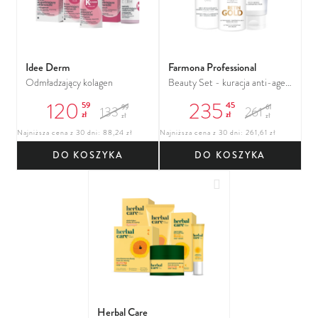
Idee Derm
Farmona Professional
Odmładzający kolagen
Beauty Set - kuracja anti-age
do twarzy
120
235
59
45
99
61
133
261
zł
zł
zł
zł
Najniższa cena z 30 dni: 88,24 zł
Najniższa cena z 30 dni: 261,61 zł
DO KOSZYKA
DO KOSZYKA
Dodaj do ulubionych
Herbal Care