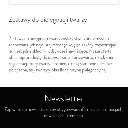
Zestawy do pielęgnacji twarzy
Zestawy do pielęgnacji twarzy zostały stworzone z myślą o
zachowaniu jak najdłużej młodego wyglądu skóry, zapewniając
jej niezbędne składniki odżywcze i nawilżające. Nasza oferta
obejmuje produkty do oczyszczania, tonizowania, nawilżania i
regeneracji skóry twarzy. Kosmetyki te są starannie i idealnie
połączone, aby tworzyły określoną rutynę pielęgnacyjną.
Newsletter
Zapisz się do newslettera, aby otrzymywać informacje o promocjach,
nowościach i trendach.