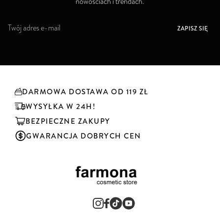
nowościach i trendach.
S
ZAPISZ SIĘ
u
b
s
k
r
y
DARMOWA DOSTAWA OD 119 ZŁ
b
u
WYSYŁKA W 24H!
j
BEZPIECZNE ZAKUPY
n
a
GWARANCJA DOBRYCH CEN
s
z
n
e
w
s
l
e