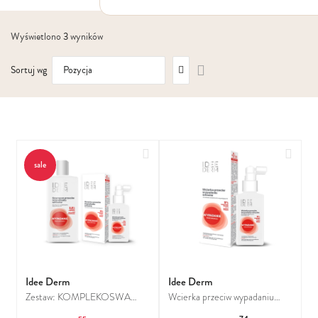
Włosy suche i łamliwe
Włosy wypadające
Wyświetlono
3
wyników
Włosy przetłuszczające się
Włosy farbowane
Ustaw
Włosy pozbawione objętości
Sortuj wg
kierunek
Włosy kręcone
malejący
Łupież
Łojotok
Luszczyca, AZS
Dodaj do ulubionych
Dodaj
sale
Idee Derm
Idee Derm
Zestaw: KOMPLEKOSWA
Wcierka przeciw wypadaniu
KURACJA PRZECIW
włosów