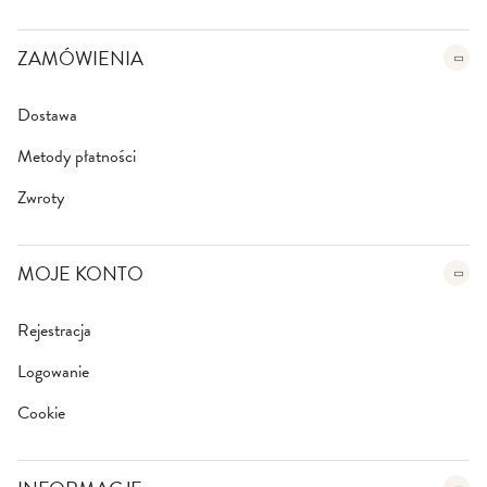
t
t
e
ZAMÓWIENIA
r
:
Dostawa
Metody płatności
Zwroty
MOJE KONTO
Rejestracja
Logowanie
Cookie