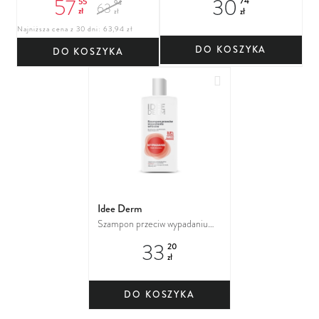
57
30
55
74
94
63
WYPADANIU WŁOSÓW
zł
zł
zł
Najniższa cena z 30 dni: 63,94 zł
DO KOSZYKA
DO KOSZYKA
Dodaj do ulubionych
Idee Derm
Szampon przeciw wypadaniu
włosów
33
20
zł
DO KOSZYKA