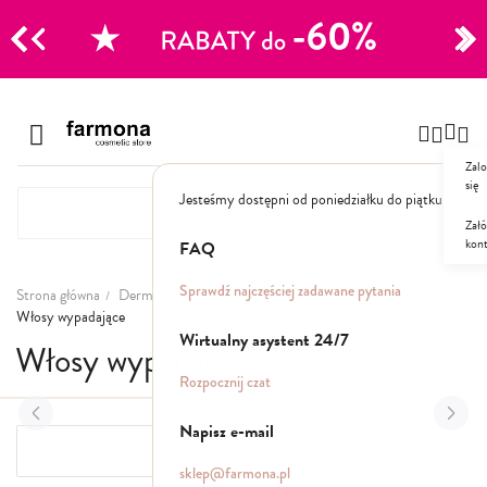
CJE
Przejdź
do
Szampony
treści
Zalo
Polecane
się
Jesteśmy dostępni od poniedziałku do piątku: 8.00
Naturalne
Specjalistyczne
Załó
kon
Suche
FAQ
Dla mężczyzn
Sprawdź najczęściej zadawane pytania
Strona główna
Dermokosmetyki
Włosy i skóra głowy
Włosy wypadające
Odżywki, maski, serum
Wirtualny asystent 24/7
Włosy wypadające
Peelingi do skóry głowy
Rozpocznij czat
Kuracje i wcierki
Mgiełki
Napisz e-mail
Stylizacja
FILTRY
sklep@farmona.pl