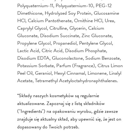
Polyquaternium-11, Polyquaternium-10, PEG-12
Dimethicone, Hydrolyzed Soy Protein, Glucosamine
HCl, Calcium Pantothenate, Ornithine HCl, Urea,
Caprylyl Glycol, Citrulline, Glycerin, Calcium
Gluconate, Disodium Succinate, Zinc Gluconate,
Propylene Glycol, Propanediol, Pentylene Glycol,
Lactic Acid, Citric Acid, Disodium Phosphate,
Disodium EDTA, Gluconolactone, Sodium Benzoate,
Potassium Sorbate, Parfum (Fragrance), Citrus Limon
Peel Oil, Geraniol, Hexyl Cinnamal, Limonene, Linalyl
Acetate, Tetramethyl Acetyloctahydronaphthalenes.
*Składy naszych kosmetyków są regularnie
aktualizowane. Zapoznaj się z listą składników
("Ingredients") na opakowaniu wyrobu, gdzie zawsze
znajduje się aktualny skład, aby upewnić się, że jest on
dopasowany do Twoich potrzeb.