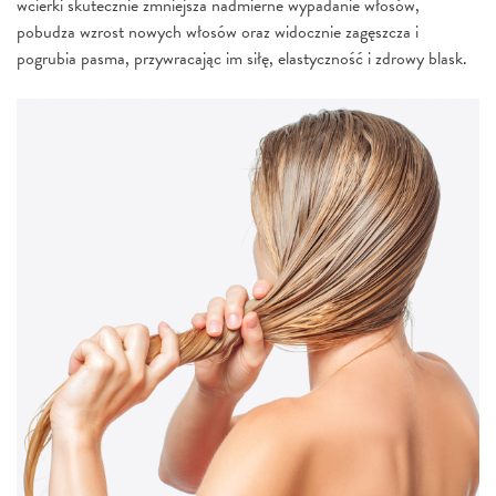
wcierki skutecznie zmniejsza nadmierne wypadanie włosów,
pobudza wzrost nowych włosów oraz widocznie zagęszcza i
pogrubia pasma, przywracając im siłę, elastyczność i zdrowy blask.