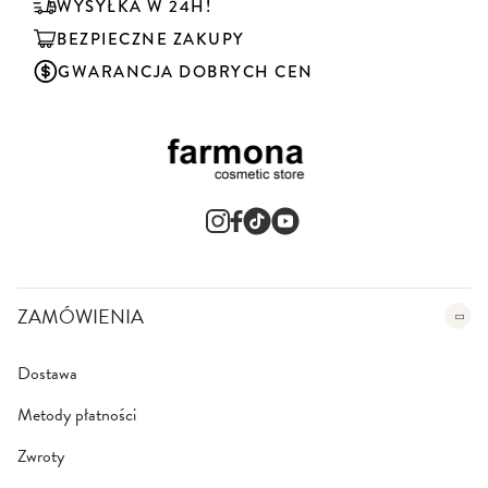
u
WYSYŁKA W 24H!
j
BEZPIECZNE ZAKUPY
n
a
GWARANCJA DOBRYCH CEN
s
z
n
e
w
s
l
e
t
t
e
ZAMÓWIENIA
r
:
Dostawa
Metody płatności
Zwroty