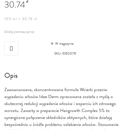
30.74
zł
100 ml = 30,74 zł
Dodaj pierwszą opinię
W magazynie
SKU
:
IDE0078
Opis
Zaawansowana, skoncentrowana formuła Wcierki przeciw
wypadaniu włosów Idee Derm opracowana została z myślą o
skutecznej redukcji wypadania włosów i wsparciu ich zdrowego
wzrostu. Zawarty w preparacie Hairgrowth Complex 5% to
synergiczne połączenie składników aktywnych, które działają
bezpośrednio u źródła problemu osłabienia włosów. Stosowanie