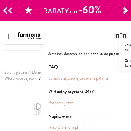
CJE
Przejdź
do
Szampony
treści
Zalo
Polecane
się
Jesteśmy dostępni od poniedziałku do piątku: 8.00
Naturalne
Specjalistyczne
Załó
kon
Suche
FAQ
Dla mężczyzn
Strona główna
Dermokosmetyki
Włosy i skóra głowy
Sprawdź najczęściej zadawane pytania
Włosy wypadające
Wcierka przeciw wypadaniu włosów
Odżywki, maski, serum
Przejdź
Wirtualny asystent 24/7
na
koniec
Peelingi do skóry głowy
Rozpocznij czat
galerii
Kuracje i wcierki
Mgiełki
Napisz e-mail
Stylizacja
sklep@farmona.pl