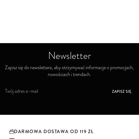
Newsletter
Zapisz się do newslettera, aby otrzymywać informacje o promocjach,
nowościach i trendach.
S
ZAPISZ SIĘ
u
b
s
k
r
y
DARMOWA DOSTAWA OD 119 ZŁ
b