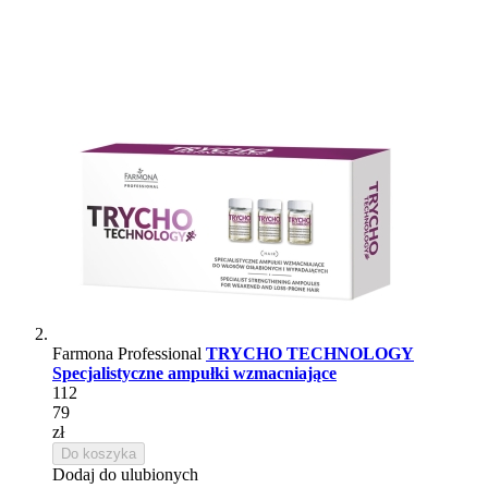
Farmona Professional
TRYCHO TECHNOLOGY
Specjalistyczne ampułki wzmacniające
112
79
zł
Do koszyka
Dodaj do ulubionych