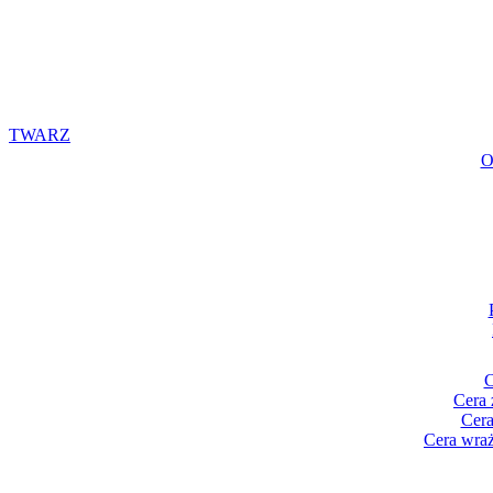
TWARZ
O
C
Cera 
Cera
Cera wraż