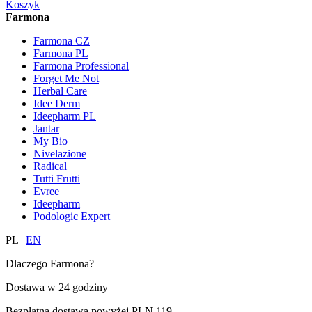
Koszyk
Farmona
Farmona CZ
Farmona PL
Farmona Professional
Forget Me Not
Herbal Care
Idee Derm
Ideepharm PL
Jantar
My Bio
Nivelazione
Radical
Tutti Frutti
Evree
Ideepharm
Podologic Expert
PL
|
EN
Dlaczego Farmona?
Dostawa w
24 godziny
Bezpłatna dostawa powyżej
PLN 119