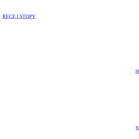
RĘCE I STOPY
S
S