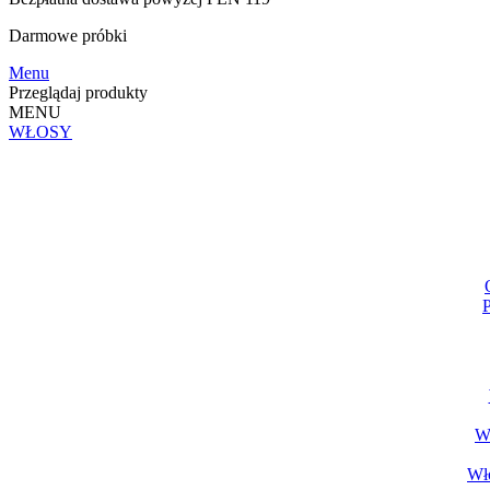
Darmowe
próbki
Menu
Przeglądaj produkty
MENU
WŁOSY
P
Wł
Wło