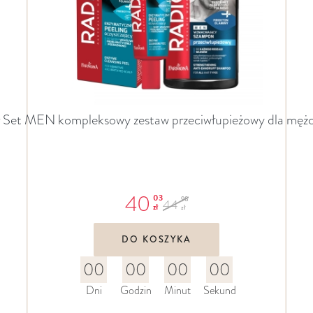
 Set MEN kompleksowy zestaw przeciwłupieżowy dla męż
40
03
98
44
zł
zł
DO KOSZYKA
00
00
00
00
Dni
Godzin
Minut
Sekund