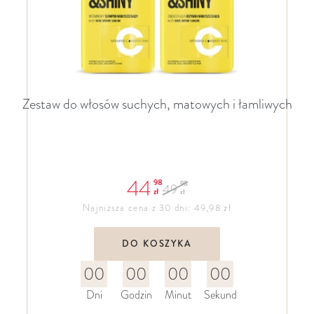
Zestaw do włosów suchych, matowych i łamliwych
44
98
98
49
zł
zł
Najniższa cena z 30 dni: 49,98 zł
DO KOSZYKA
00
00
00
00
Dni
Godzin
Minut
Sekund