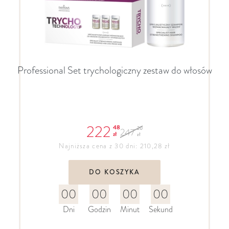
Professional Set trychologiczny zestaw do włosów
222
48
20
247
zł
zł
Najniższa cena z 30 dni: 210,28 zł
DO KOSZYKA
00
00
00
00
Dni
Godzin
Minut
Sekund