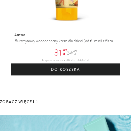
Jantar
Bursztynowy wodoodporny krem dla dzieci (od 6. msc) z filtrami mineralnymi SPF 30
31
49
99
34
zł
zł
Najniższa cena z 30 dni: 33,49 zł
DO KOSZYKA
ZOBACZ WIĘCEJ