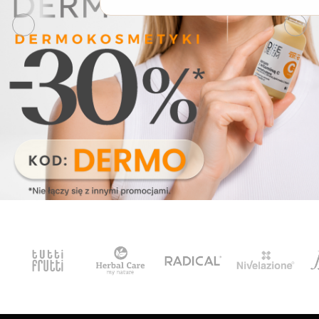
Włosy suche i łamliwe
Włosy wypadające
Włosy przetłuszczające się
Włosy farbowane
Włosy pozbawione objętości
Włosy kręcone
Łupież
Łojotok
Luszczyca, AZS