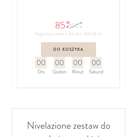
85
13
16
100
zł
zł
Najniższa cena z 30 dni: 100,16 zł
DO KOSZYKA
00
00
00
00
Dni
Godzin
Minut
Sekund
Nivelazione zestaw do