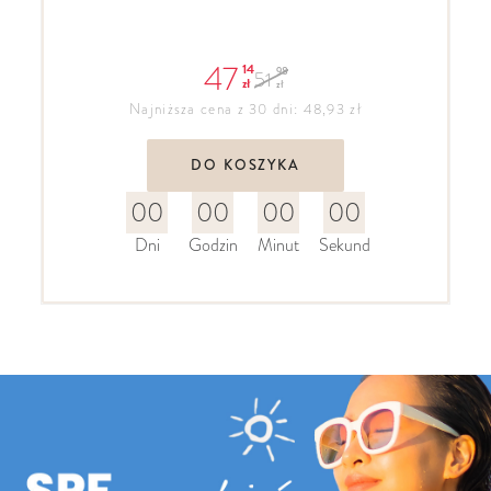
47
14
98
51
zł
zł
Najniższa cena z 30 dni: 48,93 zł
DO KOSZYKA
00
00
00
00
Dni
Godzin
Minut
Sekund