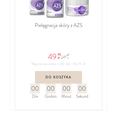
Pielęgnacja skóry z AZS
49
65
17
55
zł
zł
Najniższa cena z 30 dni: 55,17 zł
DO KOSZYKA
00
00
00
00
Dni
Godzin
Minut
Sekund