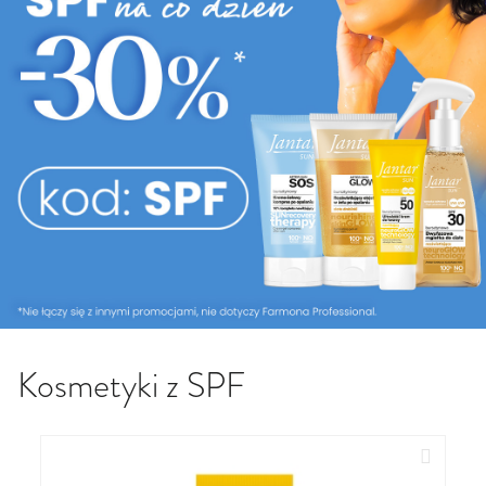
Kosmetyki z SPF
Dodaj do