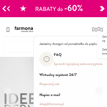
CJE
Przejdź
do
Szampony
treści
Zalo
Polecane
się
Jesteśmy dostępni od poniedziałku do piątku: 8.00
Naturalne
Specjalistyczne
Załó
kon
Suche
FAQ
Dla mężczyzn
Sprawdź najczęściej zadawane pytania
Odżywki, maski, serum
Wirtualny asystent 24/7
Peelingi do skóry głowy
Rozpocznij czat
Kuracje i wcierki
Mgiełki
Napisz e-mail
Stylizacja
sklep@farmona.pl