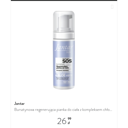
Dodaj do
Jantar
Bursztynowa regenerująca pianka do ciała z kompleksem chłodzącym (d-pantenol 15% + aloes)
26
99
zł