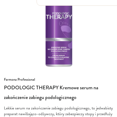
Włosy suche i łamliwe
Włosy wypadające
Włosy przetłuszczające się
Włosy farbowane
Włosy pozbawione objętości
Włosy kręcone
Łupież
Łojotok
Luszczyca, AZS
Przejdź
Farmona Professional
na
PODOLOGIC THERAPY Kremowe serum na
początek
galerii
zakończenie zabiegu podologicznego
Lekkie serum na zakończenie zabiegu podologicznego, to jedwabisty
preparat nawilżająco-odżywczy, który zabezpieczy stopy i przedłuży