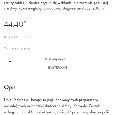
efekty zabiegu. Bardzo szybko się wchłania, nie zostawiając tłustej
warstwy, która mogłaby powodować ślizganie się stopy. 200 ml
44.40
zł
100 ml = 22,2 zł
Dodaj pierwszą opinię
W magazynie
SKU
:
TER0005
Opis
Linia Podologic Therapy to pięć innowacyjnych preparatów,
posiadających najbardziej skuteczne składy i formuły. Została
wzbogacona o składniki aktywne, takie jak: przeciwzapalny propolis,