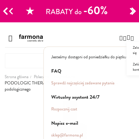
CJE
Przejdź
do
Szampony
treści
Zalo
Polecane
się
Jesteśmy dostępni od poniedziałku do piątku: 8.00
Naturalne
Specjalistyczne
Załó
kon
Suche
FAQ
Dla mężczyzn
Strona główna
Polecane
Nagrodzone
Sprawdź najczęściej zadawane pytania
PODOLOGIC THERAPY Kremowe serum na zakończenie zabiegu
podologicznego
Odżywki, maski, serum
Wirtualny asystent 24/7
Przejdź
na
Peelingi do skóry głowy
Rozpocznij czat
koniec
Kuracje i wcierki
galerii
Mgiełki
Napisz e-mail
Stylizacja
sklep@farmona.pl