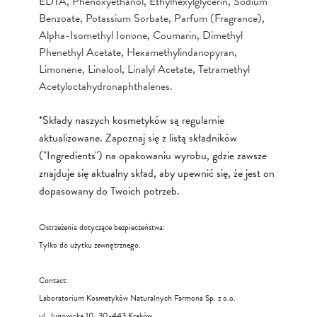
EDTA, Phenoxyethanol, Ethylhexylglycerin, Sodium
Benzoate, Potassium Sorbate, Parfum (Fragrance),
Alpha-Isomethyl Ionone, Coumarin, Dimethyl
Phenethyl Acetate, Hexamethylindanopyran,
Limonene, Linalool, Linalyl Acetate, Tetramethyl
Acetyloctahydronaphthalenes.
*Składy naszych kosmetyków są regularnie
aktualizowane. Zapoznaj się z listą składników
("Ingredients") na opakowaniu wyrobu, gdzie zawsze
znajduje się aktualny skład, aby upewnić się, że jest on
dopasowany do Twoich potrzeb.
Ostrzeżenia dotyczące bezpieczeństwa:
Tylko do użytku zewnętrznego.
Contact:
Laboratorium Kosmetyków Naturalnych Farmona Sp. z o.o.
ul. Jugowicka 10, 30-443 Kraków