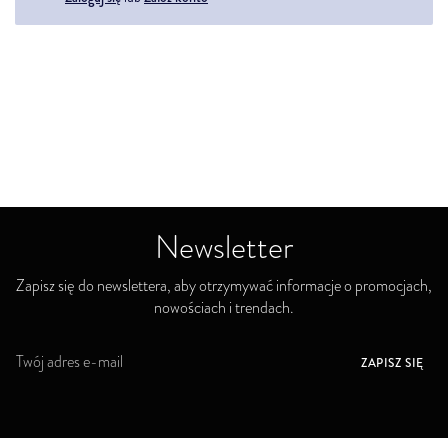
Newsletter
Zapisz się do newslettera, aby otrzymywać informacje o promocjach,
nowościach i trendach.
S
ZAPISZ SIĘ
u
b
s
k