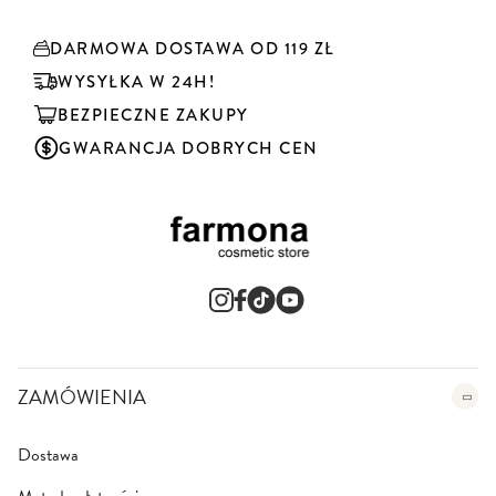
r
y
DARMOWA DOSTAWA OD 119 ZŁ
b
u
WYSYŁKA W 24H!
j
BEZPIECZNE ZAKUPY
n
a
GWARANCJA DOBRYCH CEN
s
z
n
e
w
s
l
e
t
t
e
ZAMÓWIENIA
r
:
Dostawa