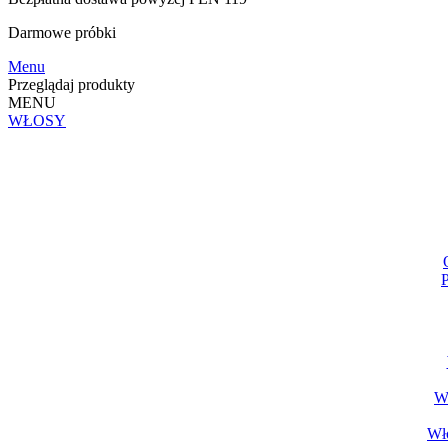
Darmowe
próbki
Menu
Przeglądaj produkty
MENU
WŁOSY
P
Wł
Wło