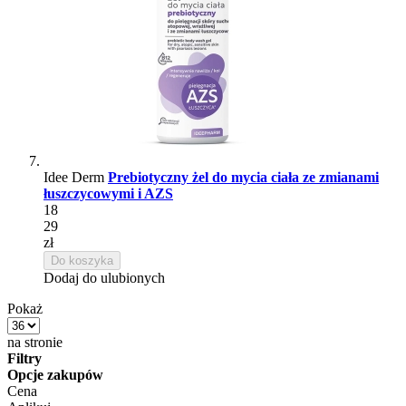
Idee Derm
Prebiotyczny żel do mycia ciała ze zmianami
łuszczycowymi i AZS
18
29
zł
Do koszyka
Dodaj do ulubionych
Pokaż
na stronie
Filtry
Opcje zakupów
Cena