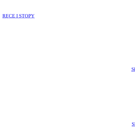
RĘCE I STOPY
S
S