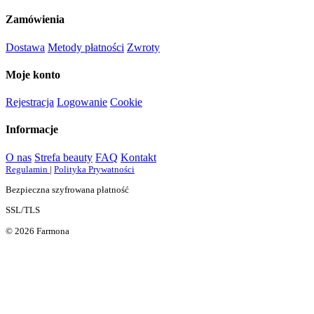
Zamówienia
Dostawa
Metody płatności
Zwroty
Moje konto
Rejestracja
Logowanie
Cookie
Informacje
O nas
Strefa beauty
FAQ
Kontakt
Regulamin
|
Polityka Prywatności
Bezpieczna szyfrowana płatność
SSL/TLS
© 2026 Farmona