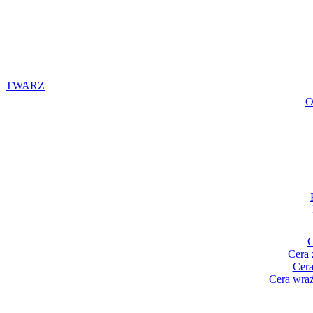
TWARZ
O
C
Cera 
Cera
Cera wraż