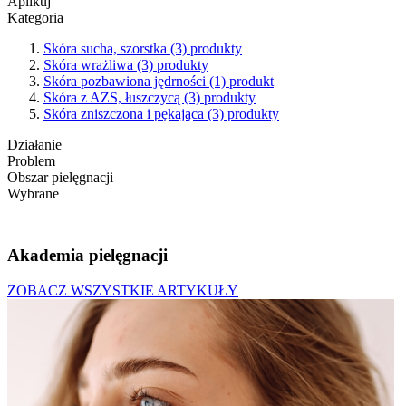
Aplikuj
Kategoria
Skóra sucha, szorstka
(3)
produkty
Skóra wrażliwa
(3)
produkty
Skóra pozbawiona jędrności
(1)
produkt
Skóra z AZS, łuszczycą
(3)
produkty
Skóra zniszczona i pękająca
(3)
produkty
Działanie
Problem
Obszar pielęgnacji
Wybrane
Akademia pielęgnacji
ZOBACZ WSZYSTKIE ARTYKUŁY