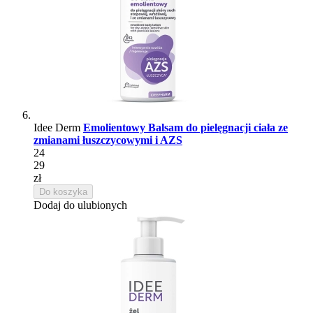
Idee Derm
Emolientowy Balsam do pielęgnacji ciała ze
zmianami łuszczycowymi i AZS
24
29
zł
Do koszyka
Dodaj do ulubionych