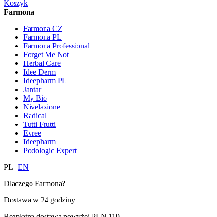
Koszyk
Farmona
Farmona CZ
Farmona PL
Farmona Professional
Forget Me Not
Herbal Care
Idee Derm
Ideepharm PL
Jantar
My Bio
Nivelazione
Radical
Tutti Frutti
Evree
Ideepharm
Podologic Expert
PL
|
EN
Dlaczego Farmona?
Dostawa w
24 godziny
Bezpłatna dostawa powyżej
PLN 119