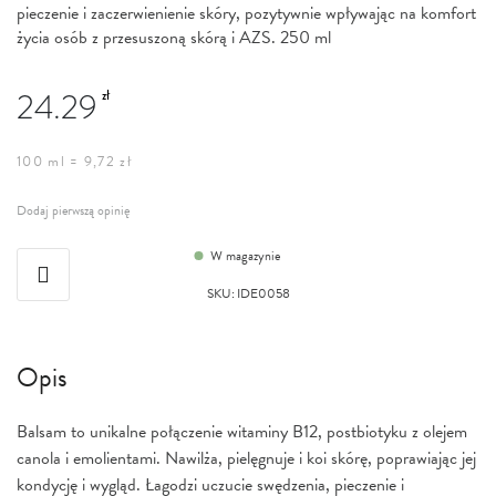
pieczenie i zaczerwienienie skóry, pozytywnie wpływając na komfort
życia osób z przesuszoną skórą i AZS. 250 ml
24.29
zł
100 ml = 9,72 zł
Dodaj pierwszą opinię
W magazynie
SKU
:
IDE0058
Opis
Balsam to unikalne połączenie witaminy B12, postbiotyku z olejem
canola i emolientami. Nawilża, pielęgnuje i koi skórę, poprawiając jej
kondycję i wygląd. Łagodzi uczucie swędzenia, pieczenie i