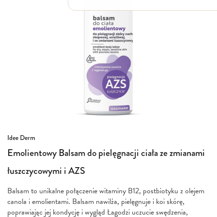
Włosy suche i łamliwe
Włosy wypadające
Włosy przetłuszczające się
Włosy farbowane
Włosy pozbawione objętości
Włosy kręcone
Łupież
Łojotok
Luszczyca, AZS
Przejdź
Idee Derm
na
Emolientowy Balsam do pielęgnacji ciała ze zmianami
początek
galerii
łuszczycowymi i AZS
Balsam to unikalne połączenie witaminy B12, postbiotyku z olejem
canola i emolientami. Balsam nawilża, pielęgnuje i koi skórę,
poprawiając jej kondycję i wygląd Łagodzi uczucie swędzenia,