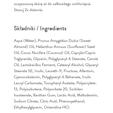
oczyszczoną skórę aż do całkowitego wchłonięcia.
Stosuj 2x dziennie.
Składniki / Ingredients
Aqua (Water), Prunus Amygdalus Dulcis (Sweet
Almond) Oil, Helianthus Annuus (Sunflower) Seed
Oil, Cocos Nucifera (Coconut) Oil, Caprylic/Capric
Triglyceride, Glycerin, Polyglyceryl-6 Stearate, Canola
Oil, Lactobacillus Ferment, Cetearyl Alcohol, Glyceryl
Stearate SE, Inulin, Laureth-9, Fructose, Allantoin,
Cyanocobalamin, Polyglyceryl-6 Behenate, Inulin
Lauryl Carbamate, Tocopheryl Acetate, Polyacrylate-
13, Polyisobutene, Polysorbate 20, Sorbitan
Isostearate, Xanthan Gum, Lactic Acid, Maltodextrin,
Sodium Citrate, Citric Acid, Phenoxyethanol,
Ethylhexylglycerin, Octenidine HCl.