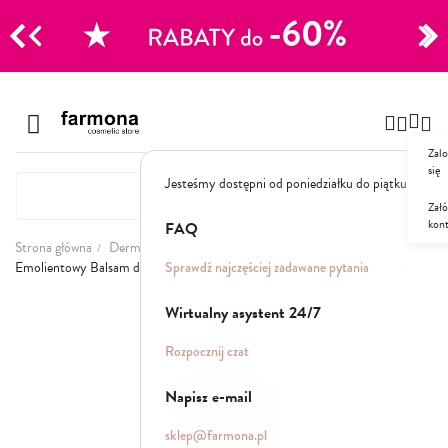
CJE
Przejdź
do
Szampony
treści
Zalo
Polecane
się
Jesteśmy dostępni od poniedziałku do piątku: 8.00
Naturalne
Specjalistyczne
Załó
kon
Suche
FAQ
Dla mężczyzn
Strona główna
Dermokosmetyki
Ciało
Skóra z AZS, łuszczycą
Sprawdź najczęściej zadawane pytania
Emolientowy Balsam do pielęgnacji ciała ze zmianami łuszczycowymi i AZS
Odżywki, maski, serum
Przejdź
Wirtualny asystent 24/7
na
koniec
Peelingi do skóry głowy
Rozpocznij czat
galerii
Kuracje i wcierki
Mgiełki
Napisz e-mail
Stylizacja
sklep@farmona.pl