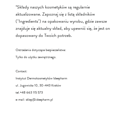
*Składy naszych kosmetyków są regularnie
aktualizowane. Zapoznaj się z listą składników
("Ingredients") na opakowaniu wyrobu, gdzie zawsze
znajduje się aktualny skład, aby upewnić się, że jest on
dopasowany do Twoich potrzeb.
Ostrzeżenia dotyczące bezpieczeństwa:
Tylko do użytku zewnętrznego.
Contact:
Instytut Dermokosmetyków Ideepharm
ul. Jugowicka 10, 30-443 Kraków
tel.+48 663 115 573
e-mail:
sklep@ideepharm.pl