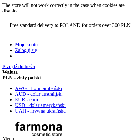
The store will not work correctly in the case when cookies are
disabled.
Free standard delivery to POLAND for orders over 300 PLN
Moje konto
Zaloguj się
Przejdź do treści
Waluta
PLN - złoty polski
AWG - florin arubański
AUD - dolar australijski
EUR - euro
USD - dolar amerykański
UAH - hrywna ukraińska
Menu