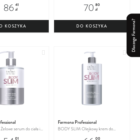
balsam do ciała
Kremo-maska do ciała i stóp
86
70
41
80
zł
zł
Dlaczego Farmona?
O KOSZYKA
DO KOSZYKA
Dodaj
Dodaj
do
do
ulubionych
ulubio
fessional
Farmona Professional
lowe serum do ciała i
BODY SLIM Olejkowy krem do
masażu ciała i biustu
01
00