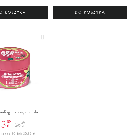
O KOSZYKA
DO KOSZYKA
Dodaj
do
ulubionych
eeling cukrowy do ciała
ena + Hydro Shot B5,
23
39
49
26
zł
zł
 cena z 30 dni: 25,39 zł