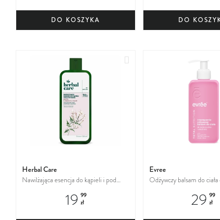
DO KOSZYKA
DO KOSZY
Dodaj
do
ulubionych
Herbal Care
Evree
Nawilżająca esencja do kąpieli i pod
Odżywczy balsam do ciała 
prysznic Jaśmin z olejkiem z moreli
suchej i wrażliwej
19
29
99
99
zł
zł