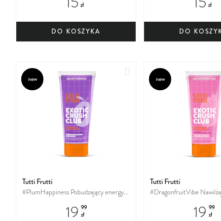
15
15
zł
zł
DO KOSZYKA
DO KOSZY
Dodaj
new
new
do
ulubionych
Tutti Frutti
Tutti Frutti
#PlumHappiness Pobudzający energy-
#DragonfruitVibe Nawilża
balsam do ciała + kwasy
balsam do ciała + skwalan 
19
19
99
99
AHA+BHA+PHA
zł
zł