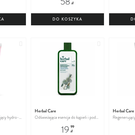
58
zł
KA
DO KOSZYKA
D
Dodaj
Dodaj
do
do
ulubionych
ulubionych
Herbal Care
Herbal Care
jący hydro-
Odświeżająca esencja do kąpieli i pod
Regenerujący
+ kolagen
prysznic Sosna himalajska z miodem
Bławatek z e
19
99
manuka
zł