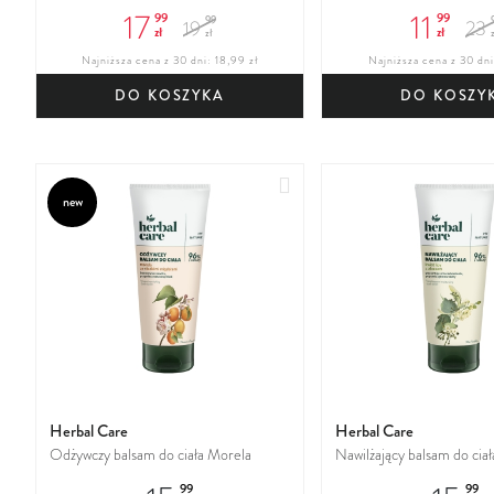
humektantowy
emolientowy do ciała
17
11
99
99
99
19
23
zł
zł
zł
z
Najniższa cena z 30 dni: 18,99 zł
Najniższa cena z 30 dni
DO KOSZYKA
DO KOSZY
Dodaj
new
do
ulubionych
Herbal Care
Herbal Care
Odżywczy balsam do ciała Morela
Nawilżający balsam do ciała
99
99