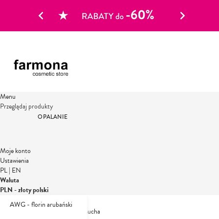
Menu
Przeglądaj produkty
OPALANIE
Moje konto
Ustawienia
PL
|
EN
Waluta
PLN - złoty polski
AWG - florin arubański
Strona główna
Ciało
Skóra sucha