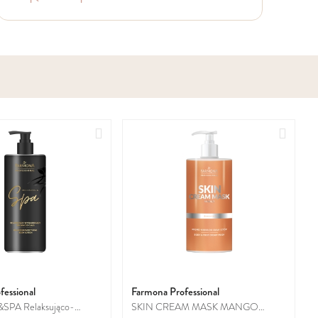
Dodaj
Dodaj
do
do
ulubionych
ulubio
fessional
Farmona Professional
PA Relaksująco-
SKIN CREAM MASK MANGO