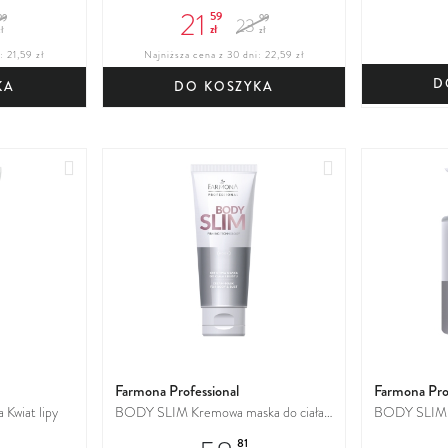
ciała
wygładzający 
21
59
99
99
23
zł
ł
zł
: 21,59 zł
Najniższa cena z 30 dni: 22,59 zł
D
KA
DO KOSZYKA
Dodaj
Dodaj
do
do
ulubionych
ulubionych
Farmona Professional
Farmona Pro
 Kwiat lipy
BODY SLIM Kremowa maska do ciała i
BODY SLIM Że
biustu
biustu.
81