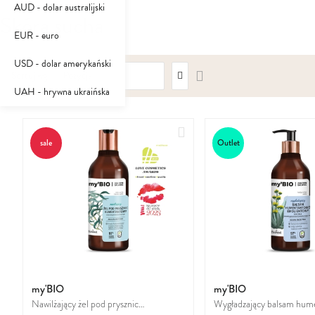
AUD - dolar australijski
Skóra sucha
EUR - euro
USD - dolar amerykański
Ustaw
Sortuj wg
kierunek
UAH - hrywna ukraińska
malejący
Dodaj
sale
Outlet
do
ulubionych
my'BIO
my'BIO
Nawilżający żel pod prysznic
Wygładzający balsam hu