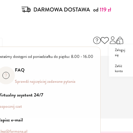
Zaloguj
się
esteśmy dostępni od poniedziałku do piątku: 8.00 - 16.00
Załóż
FAQ
konto
ZESTAWY
PROMO
Sprawdź najczęściej zadawane pytania
irtualny asystent 24/7
ozpocznij czat
apisz e-mail
klep@farmona.pl