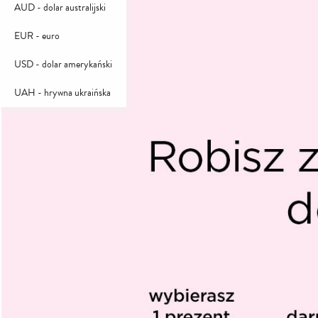
AUD - dolar australijski
EUR - euro
USD - dolar amerykański
UAH - hrywna ukraińska