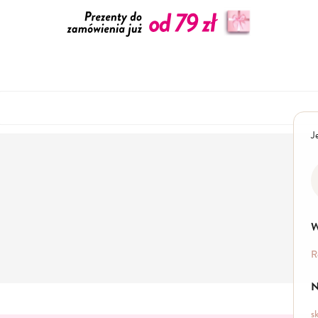
J
W
R
N
s