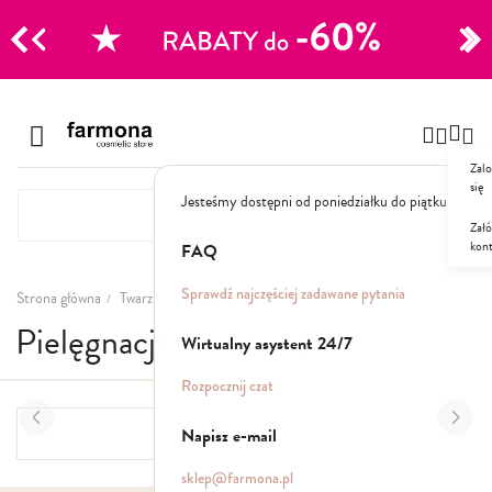
CJE
Przejdź
do
Szampony
treści
Zalo
Polecane
się
Jesteśmy dostępni od poniedziałku do piątku: 8.00
Naturalne
Specjalistyczne
Załó
kon
Suche
FAQ
Dla mężczyzn
Sprawdź najczęściej zadawane pytania
Strona główna
Twarz
Pielęgnacja okolic oczu
Pielęgnacja okolic oczu
Odżywki, maski, serum
Wirtualny asystent 24/7
Peelingi do skóry głowy
Rozpocznij czat
Kuracje i wcierki
Mgiełki
Napisz e-mail
FILTRY
Stylizacja
sklep@farmona.pl