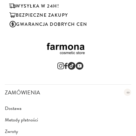
u
WYSYŁKA W 24H!
j
BEZPIECZNE ZAKUPY
n
a
GWARANCJA DOBRYCH CEN
s
z
n
e
w
s
l
e
t
t
e
ZAMÓWIENIA
r
:
Dostawa
Metody płatności
Zwroty