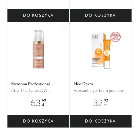
DO KOSZYKA
DO KOSZYKA
Dodaj do ulubionych
Dodaj
Farmona Professional
Idee Derm
AESTHETIC GLOW
Rozświetlający krem pod oczy z
Ceramidowo-peptydowy krem
witaminą C dla każdego typu
63
32
60
92
pod oczy
cery, szczególnie tej
zł
zł
wymagającej regeneracji i
blasku
DO KOSZYKA
DO KOSZYKA