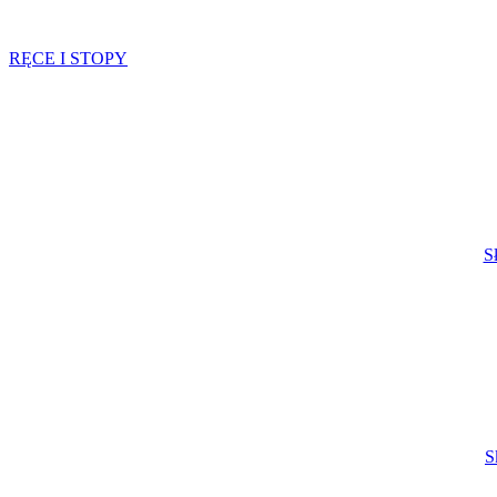
RĘCE I STOPY
S
S