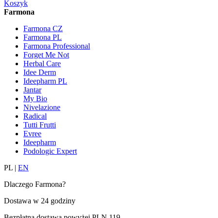
Koszyk
Farmona
Farmona CZ
Farmona PL
Farmona Professional
Forget Me Not
Herbal Care
Idee Derm
Ideepharm PL
Jantar
My Bio
Nivelazione
Radical
Tutti Frutti
Evree
Ideepharm
Podologic Expert
PL
|
EN
Dlaczego Farmona?
Dostawa w
24 godziny
Bezpłatna dostawa powyżej
PLN 119