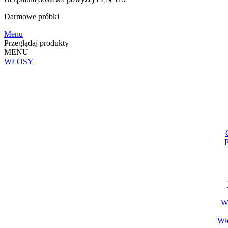
Darmowe
próbki
Menu
Przeglądaj produkty
MENU
WŁOSY
P
Wł
Wło