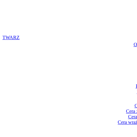
TWARZ
O
C
Cera 
Cera
Cera wraż