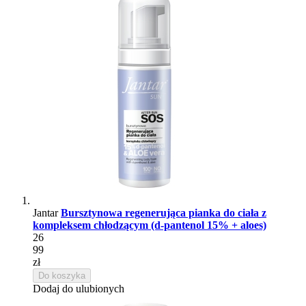
Jantar
Bursztynowa regenerująca pianka do ciała z
kompleksem chłodzącym (d-pantenol 15% + aloes)
26
99
zł
Do koszyka
Dodaj do ulubionych