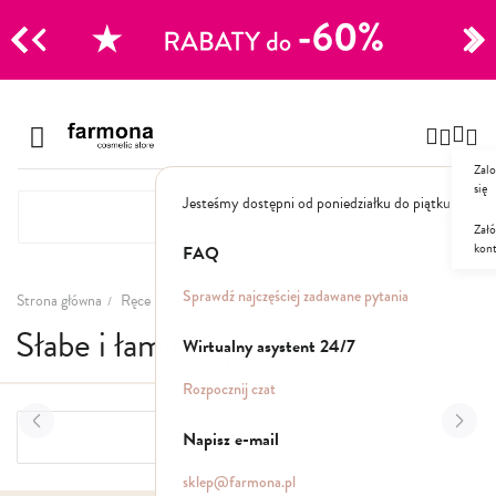
CJE
Przejdź
do
Szampony
treści
Zalo
Polecane
się
Jesteśmy dostępni od poniedziałku do piątku: 8.00
Naturalne
Specjalistyczne
Załó
kon
Suche
FAQ
Dla mężczyzn
Sprawdź najczęściej zadawane pytania
Strona główna
Ręce i Stopy
Ręce
Słabe i łamliwe paznokcie
Słabe i łamliwe paznokcie
Odżywki, maski, serum
Wirtualny asystent 24/7
Peelingi do skóry głowy
Rozpocznij czat
Kuracje i wcierki
Mgiełki
Napisz e-mail
FILTRY
Stylizacja
sklep@farmona.pl