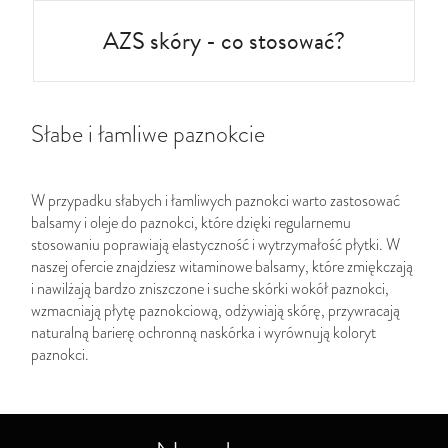
AZS skóry - co stosować?
Słabe i łamliwe paznokcie
W przypadku słabych i łamliwych paznokci warto zastosować
balsamy i oleje do paznokci, które dzięki regularnemu
stosowaniu poprawiają elastyczność i wytrzymałość płytki. W
naszej ofercie znajdziesz witaminowe balsamy, które zmiękczają
i nawilżają bardzo zniszczone i suche skórki wokół paznokci,
wzmacniają płytę paznokciową, odżywiają skórę, przywracają
naturalną barierę ochronną naskórka i wyrównują koloryt
paznokci.