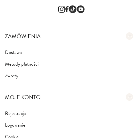
s
l
e
t
t
e
ZAMÓWIENIA
r
:
Dostawa
Metody płatności
Zwroty
MOJE KONTO
Rejestracja
Logowanie
Cookie