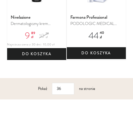
Nivelazione
Farmona Professional
Dermatologiczny krem
PODOLOGIC MEDICAL
naprawczy do rąk i paznokci,
Krem do pielęgnacji skóry i
9
44
89
40
99
10
100 ml
paznokci z objawami grzybicy
zł
zł
zł
Najniższa cena z 30 dni: 10,00 zł
DO KOSZYKA
DO KOSZYKA
Pokaż
na stronie