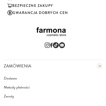
j
BEZPIECZNE ZAKUPY
n
a
GWARANCJA DOBRYCH CEN
s
z
n
e
w
s
l
e
t
t
e
ZAMÓWIENIA
r
:
Dostawa
Metody płatności
Zwroty