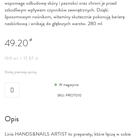
wspomaga odbudowę skóry i paznokci oraz chroni je przed
szkodliwym wpływem czynników zewnętrznych. Dzięki
liposomowym nośnikom, witaminy skutecznie pokonują barierę
naskórkową i wnikają do głębszych warstw. 280 ml
49.20
zł
100 ml = 17,57 zł
Dodaj pierwszą opinię
W magazynie
SKU
:
PRO7010
Opis
Linia HANDS&NAILS ARTIST to preparaty, które łączą w sobie