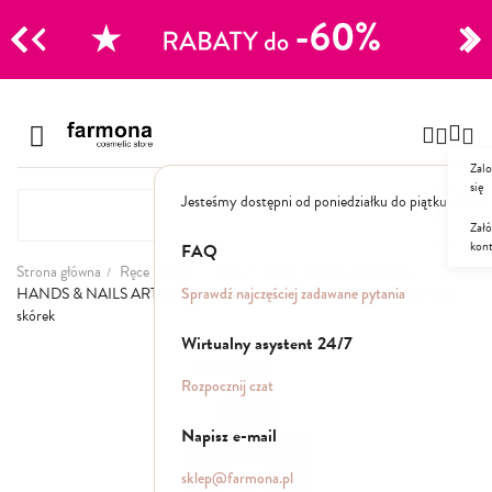
CJE
Przejdź
do
Szampony
treści
Zalo
Polecane
się
Jesteśmy dostępni od poniedziałku do piątku: 8.00
Naturalne
Specjalistyczne
Załó
kon
Suche
FAQ
Dla mężczyzn
Strona główna
Ręce i Stopy
Ręce
Słabe i łamliwe paznokcie
Sprawdź najczęściej zadawane pytania
HANDS & NAILS ARTIST Witaminowy balsam-maska do dłoni, paznokci i
skórek
Odżywki, maski, serum
Wirtualny asystent 24/7
Przejdź
na
Peelingi do skóry głowy
Rozpocznij czat
koniec
Kuracje i wcierki
galerii
Mgiełki
Napisz e-mail
Stylizacja
sklep@farmona.pl