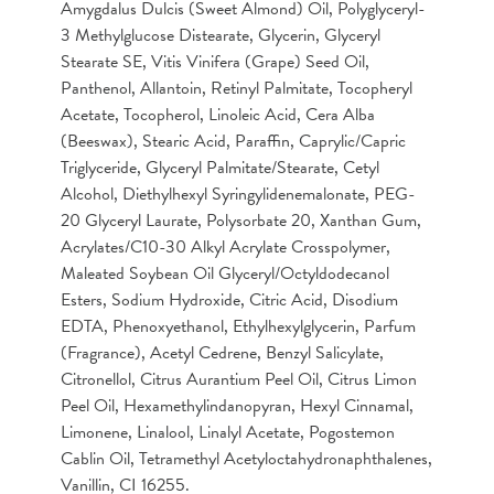
Amygdalus Dulcis (Sweet Almond) Oil, Polyglyceryl-
3 Methylglucose Distearate, Glycerin, Glyceryl
Stearate SE, Vitis Vinifera (Grape) Seed Oil,
Panthenol, Allantoin, Retinyl Palmitate, Tocopheryl
Acetate, Tocopherol, Linoleic Acid, Cera Alba
(Beeswax), Stearic Acid, Paraffin, Caprylic/Capric
Triglyceride, Glyceryl Palmitate/Stearate, Cetyl
Alcohol, Diethylhexyl Syringylidenemalonate, PEG-
20 Glyceryl Laurate, Polysorbate 20, Xanthan Gum,
Acrylates/C10-30 Alkyl Acrylate Crosspolymer,
Maleated Soybean Oil Glyceryl/Octyldodecanol
Esters, Sodium Hydroxide, Citric Acid, Disodium
EDTA, Phenoxyethanol, Ethylhexylglycerin, Parfum
(Fragrance), Acetyl Cedrene, Benzyl Salicylate,
Citronellol, Citrus Aurantium Peel Oil, Citrus Limon
Peel Oil, Hexamethylindanopyran, Hexyl Cinnamal,
Limonene, Linalool, Linalyl Acetate, Pogostemon
Cablin Oil, Tetramethyl Acetyloctahydronaphthalenes,
Vanillin, CI 16255.