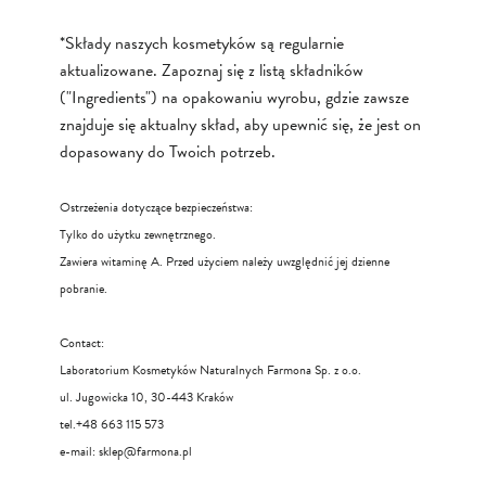
*Składy naszych kosmetyków są regularnie
aktualizowane. Zapoznaj się z listą składników
("Ingredients") na opakowaniu wyrobu, gdzie zawsze
znajduje się aktualny skład, aby upewnić się, że jest on
dopasowany do Twoich potrzeb.
Ostrzeżenia dotyczące bezpieczeństwa:
Tylko do użytku zewnętrznego.
Zawiera witaminę A. Przed użyciem należy uwzględnić jej dzienne
pobranie.
Contact:
Laboratorium Kosmetyków Naturalnych Farmona Sp. z o.o.
ul. Jugowicka 10, 30-443 Kraków
tel.+48 663 115 573
e-mail:
sklep@farmona.pl