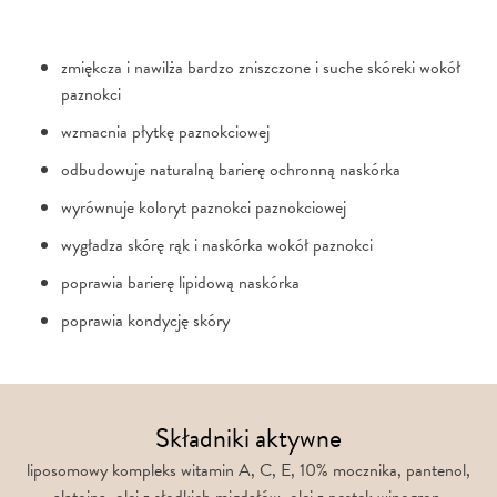
zmiękcza i nawilża bardzo zniszczone i suche skóreki wokół
paznokci
wzmacnia płytkę paznokciowej
odbudowuje naturalną barierę ochronną naskórka
wyrównuje koloryt paznokci paznokciowej
wygładza skórę rąk i naskórka wokół paznokci
poprawia barierę lipidową naskórka
poprawia kondycję skóry
Składniki aktywne
liposomowy kompleks witamin A, C, E, 10% mocznika, pantenol,
alatoina, olej z słodkich migdałów, olej z pestek winogron.