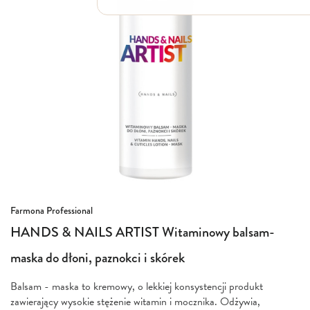
Włosy suche i łamliwe
Włosy wypadające
Włosy przetłuszczające się
Włosy farbowane
Włosy pozbawione objętości
Włosy kręcone
Łupież
Łojotok
Luszczyca, AZS
Przejdź
Farmona Professional
na
HANDS & NAILS ARTIST Witaminowy balsam-
początek
galerii
maska do dłoni, paznokci i skórek
Balsam - maska to kremowy, o lekkiej konsystencji produkt
zawierający wysokie stężenie witamin i mocznika. Odżywia,