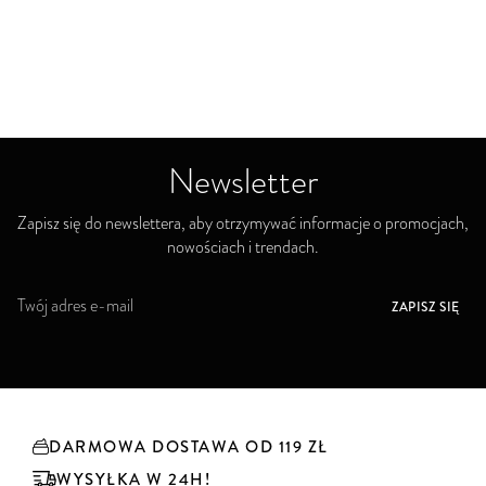
Newsletter
Zapisz się do newslettera, aby otrzymywać informacje o promocjach,
nowościach i trendach.
S
ZAPISZ SIĘ
u
b
s
k
r
y
DARMOWA DOSTAWA OD 119 ZŁ
b
u
WYSYŁKA W 24H!