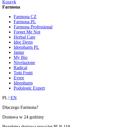
Koszyk
Farmona
Farmona CZ
Farmona PL
Farmona Professional
Forget Me Not
Herbal Care
Idee Derm
Ideepharm PL
Jantar
My Bio
Nivelazione
Radical
Tutti Frutti
Evree
Ideepharm
Podologic Expert
PL
|
EN
Dlaczego Farmona?
Dostawa w
24 godziny
Bezpłatna dostawa powyżej
PLN 119