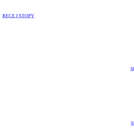
RĘCE I STOPY
S
S