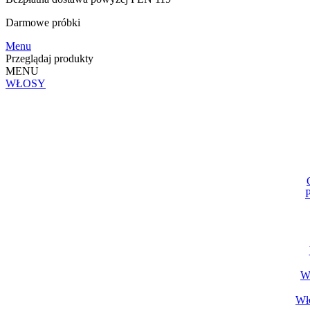
Darmowe
próbki
Menu
Przeglądaj produkty
MENU
WŁOSY
P
Wł
Wło