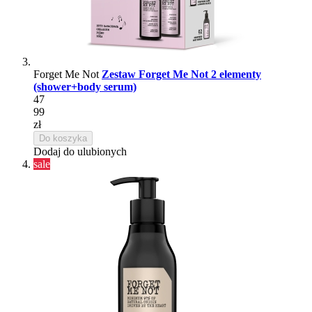
Forget Me Not
Zestaw Forget Me Not 2 elementy
(shower+body serum)
47
99
zł
Do koszyka
Dodaj do ulubionych
sale