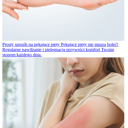
Prosty sposób na pękające pięty
Pękające pięty nie muszą boleć!
Regularne nawilżanie i pielęgnacja przywróci komfort Twoim
stopom każdego dnia.