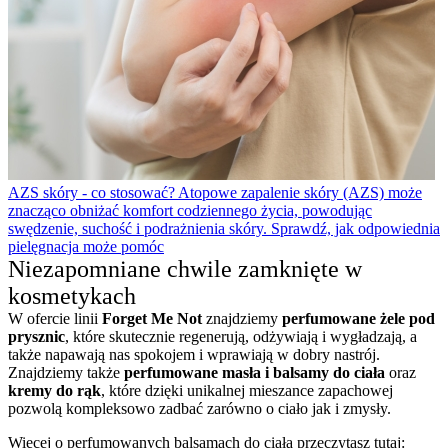
AZS skóry - co stosować?
Atopowe zapalenie skóry (AZS) może
znacząco obniżać komfort codziennego życia, powodując
swędzenie, suchość i podrażnienia skóry. Sprawdź, jak odpowiednia
pielęgnacja może pomóc
Niezapomniane chwile zamknięte w
kosmetykach
W ofercie linii
Forget Me Not
znajdziemy
perfumowane żele pod
prysznic
, które skutecznie regenerują, odżywiają i wygładzają, a
także napawają nas spokojem i wprawiają w dobry nastrój.
Znajdziemy także
perfumowane masła i balsamy do ciała
oraz
kremy do rąk
, które dzięki unikalnej mieszance zapachowej
pozwolą kompleksowo zadbać zarówno o ciało jak i zmysły.
Więcej o perfumowanych balsamach do ciała przeczytasz tutaj: