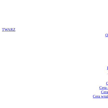
TWARZ
O
C
Cera 
Cera
Cera wraż