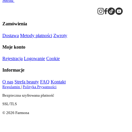
Menu
Zamówienia
Dostawa
Metody płatności
Zwroty
Moje konto
Rejestracja
Logowanie
Cookie
Informacje
O nas
Strefa beauty
FAQ
Kontakt
Regulamin
|
Polityka Prywatności
Bezpieczna szyfrowana płatność
SSL/TLS
© 2026 Farmona