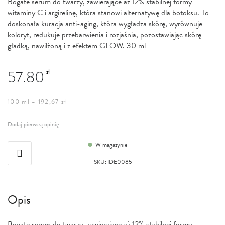
Bogate serum do twarzy, zawierające aż 12% stabilnej formy
witaminy C i argirelinę, która stanowi alternatywę dla botoksu. To
doskonała kuracja anti-aging, która wygładza skórę, wyrównuje
koloryt, redukuje przebarwienia i rozjaśnia, pozostawiając skórę
gładką, nawilżoną i z efektem GLOW. 30 ml
57.80
zł
100 ml = 192,67 zł
Dodaj pierwszą opinię
W magazynie
SKU
:
IDE0085
Opis
Bogate serum do twarzy, zawierające aż 12% stabilnej formy