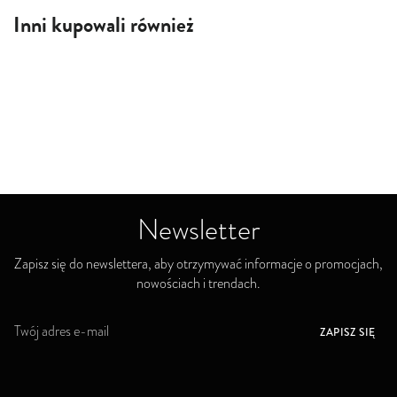
Inni kupowali również
Newsletter
Zapisz się do newslettera, aby otrzymywać informacje o promocjach,
nowościach i trendach.
S
ZAPISZ SIĘ
u
b
s