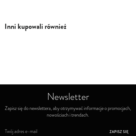
Inni kupowali również
Newsletter
Zapisz się do newslettera, aby otrzymywać informacje o promocjach,
nowościach i trendach.
S
ZAPISZ SIĘ