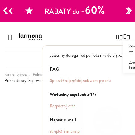
CJE
Przejdź
do
Szampony
treści
Zalo
Polecane
się
Jesteśmy dostępni od poniedziałku do piątku: 8.00
Naturalne
Specjalistyczne
Załó
kon
Suche
FAQ
Dla mężczyzn
Strona główna
Polecane
Nagrodzone
Sprawdź najczęściej zadawane pytania
Pianka do stylizacji włosów nadająca objętość z esencją bursztynową
Odżywki, maski, serum
Przejdź
Wirtualny asystent 24/7
na
koniec
Peelingi do skóry głowy
Rozpocznij czat
galerii
Kuracje i wcierki
Mgiełki
Napisz e-mail
Stylizacja
sklep@farmona.pl