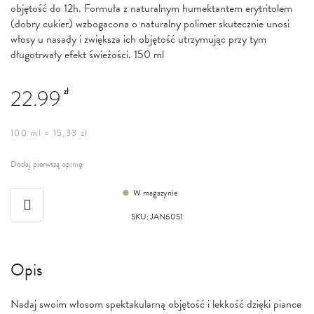
objętość do 12h. Formuła z naturalnym humektantem erytritolem
(dobry cukier) wzbogacona o naturalny polimer skutecznie unosi
włosy u nasady i zwiększa ich objętość utrzymując przy tym
długotrwały efekt świeżości. 150 ml
22.99
zł
100 ml = 15,33 zł
Dodaj pierwszą opinię
W magazynie
SKU
:
JAN6051
Opis
Nadaj swoim włosom spektakularną objętość i lekkość dzięki piance