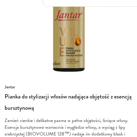
Włosy suche i łamliwe
Włosy wypadające
Włosy przetłuszczające się
Włosy farbowane
Włosy pozbawione objętości
Włosy kręcone
Łupież
Łojotok
Luszczyca, AZS
Przejdź
Jantar
na
Pianka do stylizacji włosów nadająca objętość z esencją
początek
galerii
bursztynową
Zamień cienkie i delikatne pasma w pełne objętości, lśniące włosy.
Esencja bursztynowa wzmacnia i wygładza włosy, a wyciąg z lipy
srebrzystej (BIOVOLUME 128™) nadaje im dodatkowy blask i