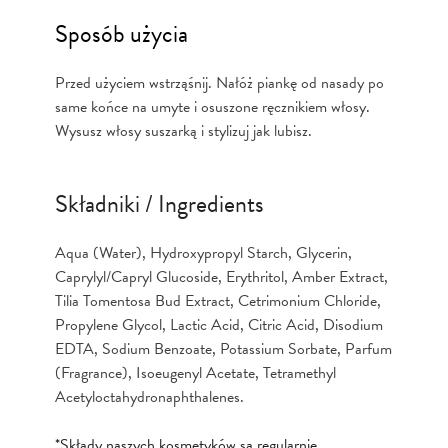
Sposób użycia
Przed użyciem wstrząśnij. Nałóż piankę od nasady po
same końce na umyte i osuszone ręcznikiem włosy.
Wysusz włosy suszarką i stylizuj jak lubisz.
Składniki / Ingredients
Aqua (Water), Hydroxypropyl Starch, Glycerin,
Caprylyl/Capryl Glucoside, Erythritol, Amber Extract,
Tilia Tomentosa Bud Extract, Cetrimonium Chloride,
Propylene Glycol, Lactic Acid, Citric Acid, Disodium
EDTA, Sodium Benzoate, Potassium Sorbate, Parfum
(Fragrance), Isoeugenyl Acetate, Tetramethyl
Acetyloctahydronaphthalenes.
*Składy naszych kosmetyków są regularnie