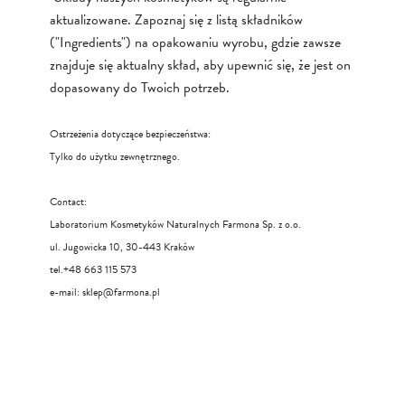
aktualizowane. Zapoznaj się z listą składników
("Ingredients") na opakowaniu wyrobu, gdzie zawsze
znajduje się aktualny skład, aby upewnić się, że jest on
dopasowany do Twoich potrzeb.
Ostrzeżenia dotyczące bezpieczeństwa:
Tylko do użytku zewnętrznego.
Contact:
Laboratorium Kosmetyków Naturalnych Farmona Sp. z o.o.
ul. Jugowicka 10, 30-443 Kraków
tel.+48 663 115 573
e-mail:
sklep@farmona.pl