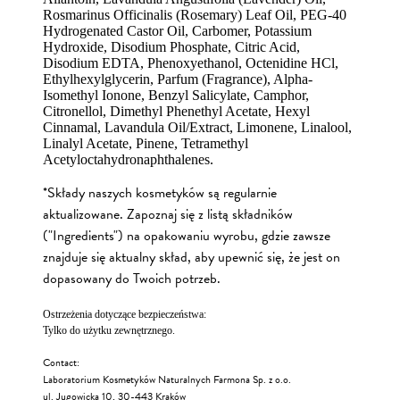
Rosmarinus Officinalis (Rosemary) Leaf Oil, PEG-40
Hydrogenated Castor Oil, Carbomer, Potassium
Hydroxide, Disodium Phosphate, Citric Acid,
Disodium EDTA, Phenoxyethanol, Octenidine HCl,
Ethylhexylglycerin, Parfum (Fragrance), Alpha-
Isomethyl Ionone, Benzyl Salicylate, Camphor,
Citronellol, Dimethyl Phenethyl Acetate, Hexyl
Cinnamal, Lavandula Oil/Extract, Limonene, Linalool,
Linalyl Acetate, Pinene, Tetramethyl
Acetyloctahydronaphthalenes.
*Składy naszych kosmetyków są regularnie
aktualizowane. Zapoznaj się z listą składników
("Ingredients") na opakowaniu wyrobu, gdzie zawsze
znajduje się aktualny skład, aby upewnić się, że jest on
dopasowany do Twoich potrzeb.
Ostrzeżenia dotyczące bezpieczeństwa:
Tylko do użytku zewnętrznego.
Contact:
Laboratorium Kosmetyków Naturalnych Farmona Sp. z o.o.
ul. Jugowicka 10, 30-443 Kraków