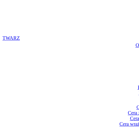
TWARZ
O
C
Cera 
Cera
Cera wraż