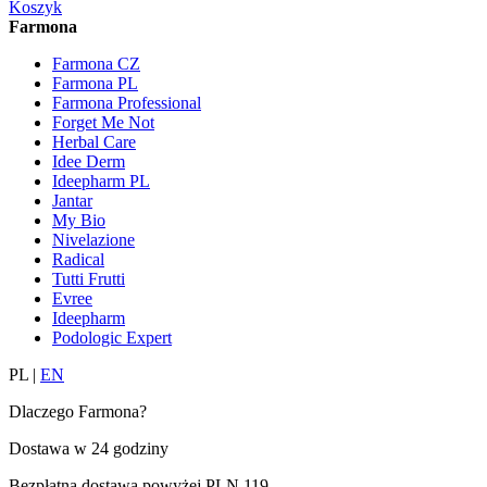
Koszyk
Farmona
Farmona CZ
Farmona PL
Farmona Professional
Forget Me Not
Herbal Care
Idee Derm
Ideepharm PL
Jantar
My Bio
Nivelazione
Radical
Tutti Frutti
Evree
Ideepharm
Podologic Expert
PL
|
EN
Dlaczego Farmona?
Dostawa w
24 godziny
Bezpłatna dostawa powyżej
PLN 119