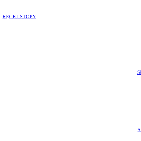
RĘCE I STOPY
S
S