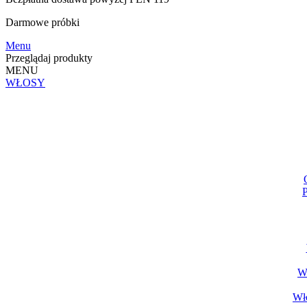
Darmowe
próbki
Menu
Przeglądaj produkty
MENU
WŁOSY
P
Wł
Wło