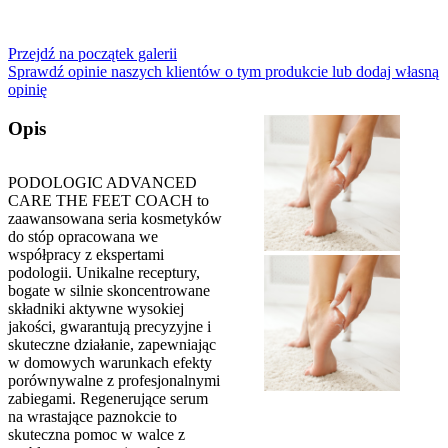
Przejdź na początek galerii
Sprawdź opinie naszych klientów o tym produkcie lub dodaj własną
opinię
Opis
PODOLOGIC ADVANCED
CARE THE FEET COACH to
zaawansowana seria kosmetyków
do stóp opracowana we
współpracy z ekspertami
podologii. Unikalne receptury,
bogate w silnie skoncentrowane
składniki aktywne wysokiej
jakości, gwarantują precyzyjne i
skuteczne działanie, zapewniając
w domowych warunkach efekty
porównywalne z profesjonalnymi
zabiegami. Regenerujące serum
na wrastające paznokcie to
skuteczna pomoc w walce z