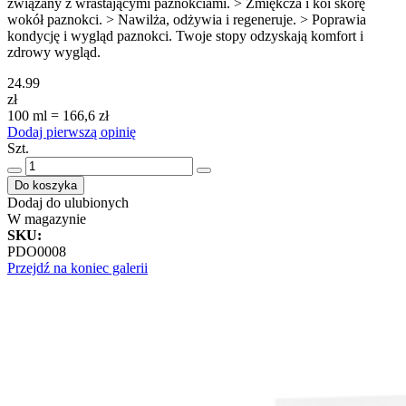
związany z wrastającymi paznokciami. > Zmiękcza i koi skórę
wokół paznokci. > Nawilża, odżywia i regeneruje. > Poprawia
kondycję i wygląd paznokci. Twoje stopy odzyskają komfort i
zdrowy wygląd.
24.99
zł
100 ml = 166,6 zł
Dodaj pierwszą opinię
Szt.
Do koszyka
Dodaj do ulubionych
W magazynie
SKU
:
PDO0008
Przejdź na koniec galerii