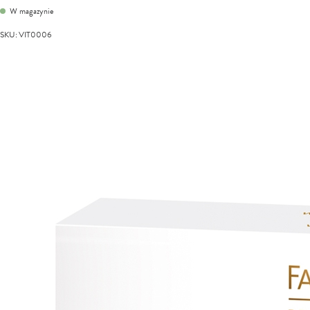
W magazynie
SKU
:
VIT0006
Przejdź
na
koniec
galerii