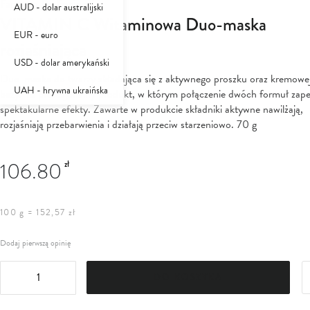
Farmona Professional
AUD - dolar australijski
VITAMIN C Witaminowa Duo-maska
EUR - euro
rozjaśniająca
USD - dolar amerykański
Duo-maska do twarzy składająca się z aktywnego proszku oraz kremowe
UAH - hrywna ukraińska
bazy. To profesjonalny produkt, w którym połączenie dwóch formuł zap
spektakularne efekty. Zawarte w produkcie składniki aktywne nawilżają,
rozjaśniają przebarwienia i działają przeciw starzeniowo. 70 g
106.80
zł
100 g = 152,57 zł
Dodaj pierwszą opinię
DO KOSZYKA