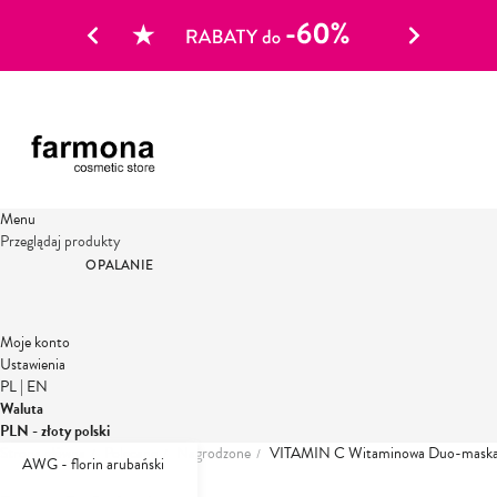
Menu
Przeglądaj produkty
OPALANIE
Moje konto
Ustawienia
PL
|
EN
Waluta
PLN - złoty polski
Strona główna
Polecane
Nagrodzone
VITAMIN C Witaminowa Duo-maska r
AWG - florin arubański