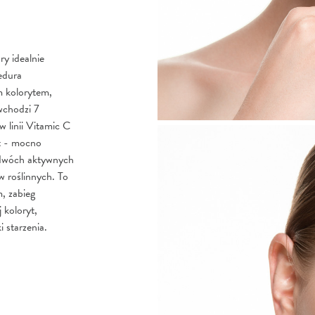
y idealnie
edura
m kolorytem,
 wchodzi 7
 linii Vitamic C
ot - mocno
z dwóch aktywnych
w roślinnych. To
, zabieg
 koloryt,
i starzenia.