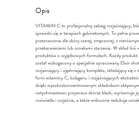
Opis
VITAMIN C to profesjonalny zabieg rozjaśniający, któr
sprawdzi się w terapiach gabinetowych. To pełna proc
przeznaczona dla skóry szarej, zmęczonej, z nierówny
przebarwieniami lub oznakami starzenia. W skład linii
produktów o wyjątkowych formułach. Każdy produkt w
został wzbogacony o specjalnie opracowany Elixir sh
rozjaśniający i ujędrniający kompleks, składający się 
form witaminy C, kolagenu i rozjaśniających ekstraktó
dzięki wysokoskoncentrowanym składnikom aktywnym
natychmiastowo przywraca skórze blask, wyrównuje jej
rozświetla i rozjaśnia, a także widocznie redukuje oznak