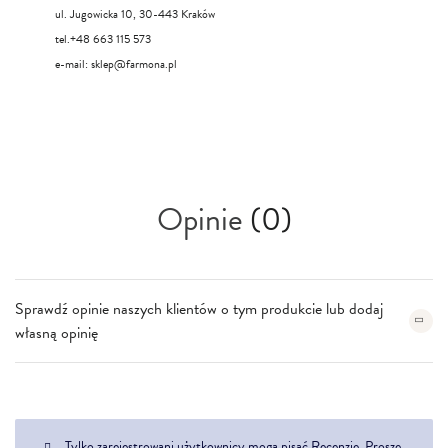
ul. Jugowicka 10, 30-443 Kraków
tel.+48 663 115 573
e-mail:
sklep@farmona.pl
Opinie
(0)
Sprawdź opinie naszych klientów o tym produkcie lub dodaj
własną opinię
Tylko zarejestrowani użytkownicy mogą pisać Recenzje. Proszę