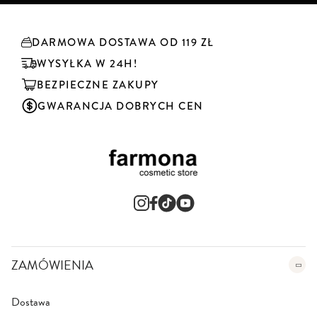
k
r
y
DARMOWA DOSTAWA OD 119 ZŁ
b
u
WYSYŁKA W 24H!
j
BEZPIECZNE ZAKUPY
n
a
GWARANCJA DOBRYCH CEN
s
z
n
e
w
s
l
e
t
t
e
ZAMÓWIENIA
r
:
Dostawa