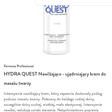
Włosy suche i łamliwe
Włosy wypadające
Włosy przetłuszczające się
Włosy farbowane
Włosy pozbawione objętości
Włosy kręcone
Łupież
Łojotok
Luszczyca, AZS
Przejdź
Farmona Professional
na
HYDRA QUEST Nawilżająco - ujędrniający krem do
początek
galerii
masażu twarzy
Intensywnie nawilżający krem, który zapewnia doskonały poślizg
podczas masażu twarzy. Polecany do każdego rodzaj skóry,
szczególnie skóry suchej, wiotkiej, mało elastycznej. Intensywnie
nawilża, redukuje oznaki starzenia. Natychmiastowo poprawia