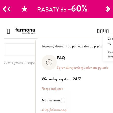
CJE
Przejdź
do
Szampony
treści
Zalo
Polecane
się
Jesteśmy dostępni od poniedziałku do piątku: 8.00
Naturalne
Specjalistyczne
Załó
kon
Suche
FAQ
Dla mężczyzn
Strona główna
Super Merchant
Sprawdź najczęściej zadawane pytania
Przejdź
Odżywki, maski, serum
na
Wirtualny asystent 24/7
koniec
galerii
Peelingi do skóry głowy
Rozpocznij czat
Kuracje i wcierki
Mgiełki
Napisz e-mail
Stylizacja
sklep@farmona.pl