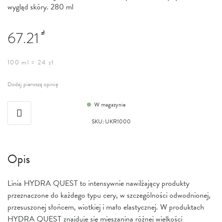
wygląd skóry. 280 ml
67.21
zł
100 ml = 24 zł
Dodaj pierwszą opinię
W magazynie
SKU
:
UKR1000
Opis
Linia HYDRA QUEST to intensywnie nawilżający produkty
przeznaczone do każdego typu cery, w szczególności odwodnionej,
przesuszonej słońcem, wiotkiej i mało elastycznej. W produktach
HYDRA QUEST znajduje się mieszanina różnej wielkości