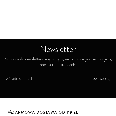
Newsletter
Zapisz się do newslettera, aby otrzymywać informacje o promocjach,
nowościach i trendach.
S
ZAPISZ SIĘ
u
b
s
k
r
y
DARMOWA DOSTAWA OD 119 ZŁ
b