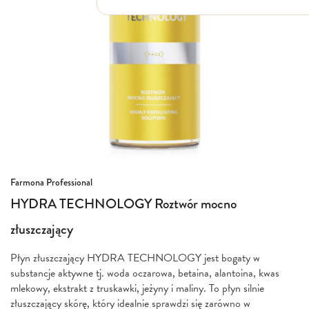
Włosy suche i łamliwe
Włosy wypadające
Włosy przetłuszczające się
Włosy farbowane
Włosy pozbawione objętości
Włosy kręcone
Łupież
Łojotok
Luszczyca, AZS
Przejdź
Farmona Professional
na
HYDRA TECHNOLOGY Roztwór mocno
początek
galerii
złuszczający
Płyn złuszczający HYDRA TECHNOLOGY jest bogaty w
substancje aktywne tj. woda oczarowa, betaina, alantoina, kwas
mlekowy, ekstrakt z truskawki, jeżyny i maliny. To płyn silnie
złuszczający skórę, który idealnie sprawdzi się zarówno w