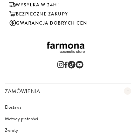
u
WYSYŁKA W 24H!
j
BEZPIECZNE ZAKUPY
n
a
GWARANCJA DOBRYCH CEN
s
z
n
e
w
s
l
e
t
t
e
ZAMÓWIENIA
r
:
Dostawa
Metody płatności
Zwroty