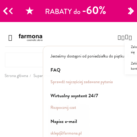
CJE
Przejdź
do
Szampony
treści
Zalo
Polecane
się
Jesteśmy dostępni od poniedziałku do piątku: 8.00
Naturalne
Specjalistyczne
Załó
kon
Suche
FAQ
Dla mężczyzn
Strona główna
Super Merchant
Sprawdź najczęściej zadawane pytania
Przejdź
Odżywki, maski, serum
na
Wirtualny asystent 24/7
koniec
galerii
Peelingi do skóry głowy
Rozpocznij czat
Kuracje i wcierki
Mgiełki
Napisz e-mail
Stylizacja
sklep@farmona.pl