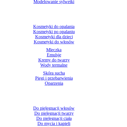
Modelowanie sylwetki
Kosmetyki do opalania
Kosmetyki po opalaniu
Kosmetyki dla dzieci
Kosmetyki do włosów
Mleczka
Emulsje
Kremy do twarzy
Wody termalne
Skóra sucha
Piegi i przebarwienia
Oparzenia
Do pięlęgnacji włosów
Do pielęgnacji twarzy
Do pielęgnacji ciała
Do mycia i kąpieli