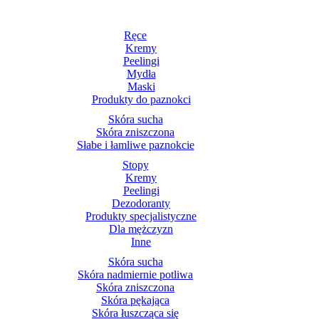
Ręce
Kremy
Peelingi
Mydła
Maski
Produkty do paznokci
Skóra sucha
Skóra zniszczona
Słabe i łamliwe paznokcie
Stopy
Kremy
Peelingi
Dezodoranty
Produkty specjalistyczne
Dla mężczyzn
Inne
Skóra sucha
Skóra nadmiernie potliwa
Skóra zniszczona
Skóra pękająca
Skóra łuszcząca się