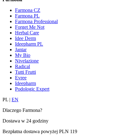
Farmona CZ
Farmona PL
Farmona Professional
Forget Me Not
Herbal Care
Idee Derm
Ideepharm PL
Jantar
My Bio
Nivelazione
Radical
Tutti Frutti
Evree
Ideepharm
Podologic Expert
PL
|
EN
Dlaczego Farmona?
Dostawa w
24 godziny
Bezpłatna dostawa powyżej
PLN 119