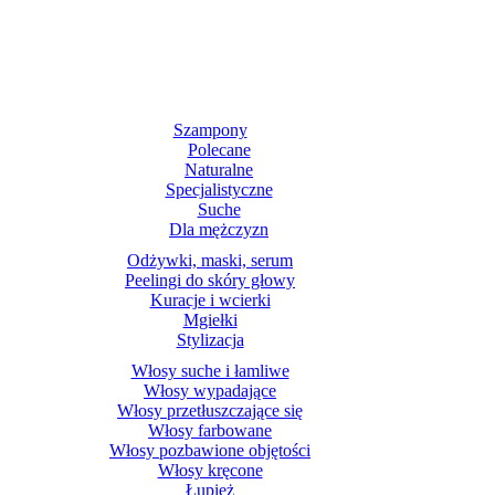
Szampony
Polecane
Naturalne
Specjalistyczne
Suche
Dla mężczyzn
Odżywki, maski, serum
Peelingi do skóry głowy
Kuracje i wcierki
Mgiełki
Stylizacja
Włosy suche i łamliwe
Włosy wypadające
Włosy przetłuszczające się
Włosy farbowane
Włosy pozbawione objętości
Włosy kręcone
Łupież