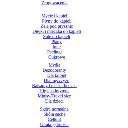
Zrogowacenia
Mycie i kąpiel
Płyny do kąpieli
Żele pod prysznic
Olejki i mleczka do kąpieli
Sole do kąpieli
Piany
Inne
Peelingi
Cukrowe
Mydła
Dezodoranty
Dla kobiet
Dla mężczyzn
Balsamy i masła do ciała
Higiena intymna
Minisy/Travel size
Dla dzieci
Skóra normalna
Skóra sucha
Cellulit
Utrata jędrności