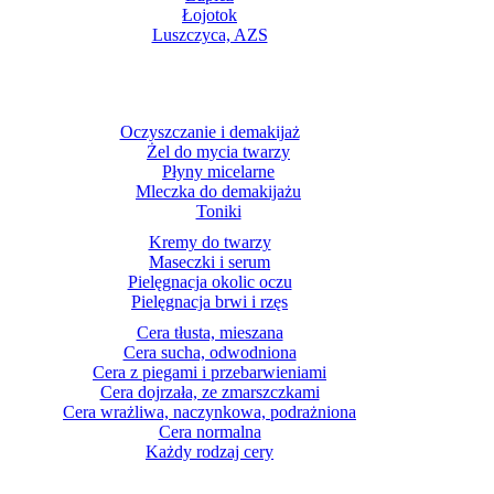
Łojotok
Luszczyca, AZS
Oczyszczanie i demakijaż
Żel do mycia twarzy
Płyny micelarne
Mleczka do demakijażu
Toniki
Kremy do twarzy
Maseczki i serum
Pielęgnacja okolic oczu
Pielęgnacja brwi i rzęs
Cera tłusta, mieszana
Cera sucha, odwodniona
Cera z piegami i przebarwieniami
Cera dojrzała, ze zmarszczkami
Cera wrażliwa, naczynkowa, podrażniona
Cera normalna
Każdy rodzaj cery