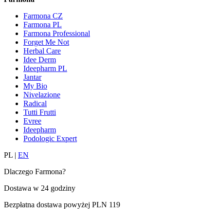
Farmona CZ
Farmona PL
Farmona Professional
Forget Me Not
Herbal Care
Idee Derm
Ideepharm PL
Jantar
My Bio
Nivelazione
Radical
Tutti Frutti
Evree
Ideepharm
Podologic Expert
PL
|
EN
Dlaczego Farmona?
Dostawa w
24 godziny
Bezpłatna dostawa powyżej
PLN 119