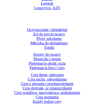
Łojotok
Luszczyca, AZS
Oczyszczanie i demakijaż
Żel do mycia twarzy
Płyny micelarne
Mleczka do demakijażu
Toniki
Kremy do twarzy
Maseczki i serum
Pielęgnacja okolic oczu
Pielęgnacja brwi i rzęs
Cera tłusta, mieszana
Cera sucha, odwodniona
Cera z piegami i przebarwieniami
Cera dojrzała, ze zmarszczkami
Cera wrażliwa, naczynkowa, podrażniona
Cera normalna
Każdy rodzaj cery