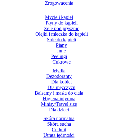
Zrogowacenia
Mycie i kąpiel
Płyny do kąpieli
Żele pod prysznic
Olejki i mleczka do kąpieli
Sole do kąpieli
Piany
Inne
Peelingi
Cukrowe
Mydła
Dezodoranty
Dla kobiet
Dla mężczyzn
Balsamy i masła do ciała
Higiena intymna
Minisy/Travel size
Dla dzieci
Skóra normalna
Skóra sucha
Cellulit
Utrata jędrności