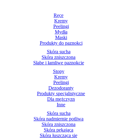
Ręce
Kremy
Peelingi
Mydła
Maski
Produkty do paznokci
Skóra sucha
Skóra zniszczona
Słabe i łamliwe paznokcie
Stopy
Kremy
Peelingi
Dezodoranty
Produkty specjalistyczne
Dla mężczyzn
Inne
Skóra sucha
Skóra nadmiernie potliwa
Skóra zniszczona
Skóra pękająca
Skóra łuszcząca się