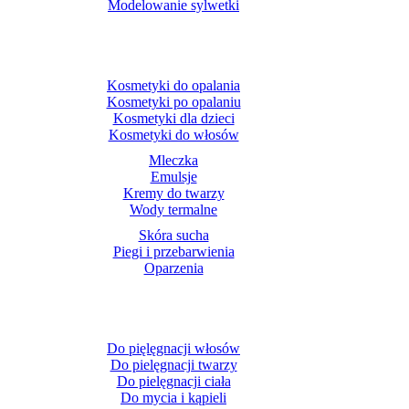
Modelowanie sylwetki
Kosmetyki do opalania
Kosmetyki po opalaniu
Kosmetyki dla dzieci
Kosmetyki do włosów
Mleczka
Emulsje
Kremy do twarzy
Wody termalne
Skóra sucha
Piegi i przebarwienia
Oparzenia
Do pięlęgnacji włosów
Do pielęgnacji twarzy
Do pielęgnacji ciała
Do mycia i kąpieli