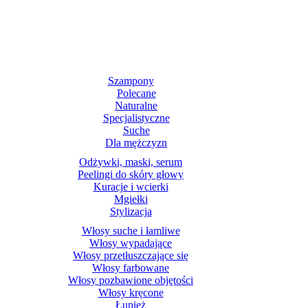
Szampony
Polecane
Naturalne
Specjalistyczne
Suche
Dla mężczyzn
Odżywki, maski, serum
Peelingi do skóry głowy
Kuracje i wcierki
Mgiełki
Stylizacja
Włosy suche i łamliwe
Włosy wypadające
Włosy przetłuszczające się
Włosy farbowane
Włosy pozbawione objętości
Włosy kręcone
Łupież