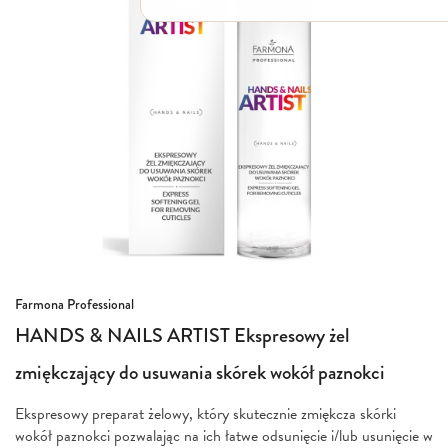
Włosy suche i łamliwe
Włosy wypadające
Włosy przetłuszczające się
Włosy farbowane
Włosy pozbawione objętości
Włosy kręcone
Łupież
Łojotok
Luszczyca, AZS
Przejdź
Farmona Professional
na
HANDS & NAILS ARTIST Ekspresowy żel
początek
galerii
zmiękczający do usuwania skórek wokół paznokci
Ekspresowy preparat żelowy, który skutecznie zmiękcza skórki
wokół paznokci pozwalając na ich łatwe odsunięcie i/lub usunięcie w