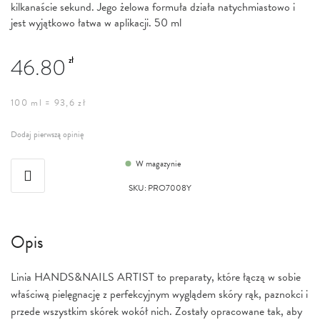
kilkanaście sekund. Jego żelowa formuła działa natychmiastowo i
jest wyjątkowo łatwa w aplikacji. 50 ml
46.80
zł
100 ml = 93,6 zł
Dodaj pierwszą opinię
W magazynie
SKU
:
PRO7008Y
Opis
Linia HANDS&NAILS ARTIST to preparaty, które łączą w sobie
właściwą pielęgnację z perfekcyjnym wyglądem skóry rąk, paznokci i
przede wszystkim skórek wokół nich. Zostały opracowane tak, aby