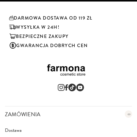
k
r
y
DARMOWA DOSTAWA OD 119 ZŁ
b
u
WYSYŁKA W 24H!
j
BEZPIECZNE ZAKUPY
n
a
GWARANCJA DOBRYCH CEN
s
z
n
e
w
s
l
e
t
t
e
ZAMÓWIENIA
r
:
Dostawa