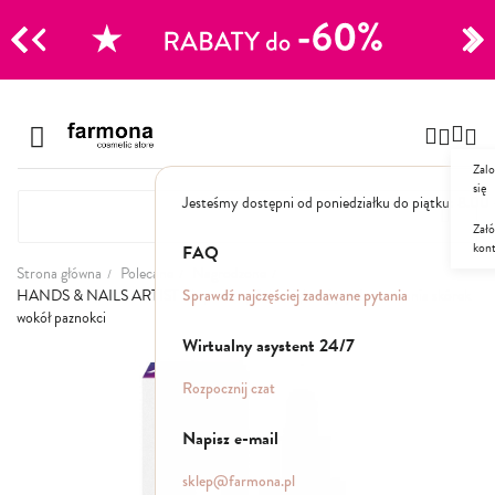
CJE
Przejdź
do
Szampony
treści
Zalo
Polecane
się
Jesteśmy dostępni od poniedziałku do piątku: 8.00
Naturalne
Specjalistyczne
Załó
kon
Suche
FAQ
Dla mężczyzn
Strona główna
Polecane
Nagrodzone
Sprawdź najczęściej zadawane pytania
HANDS & NAILS ARTIST Ekspresowy żel zmiękczający do usuwania skórek
wokół paznokci
Odżywki, maski, serum
Wirtualny asystent 24/7
Przejdź
na
Peelingi do skóry głowy
Rozpocznij czat
koniec
Kuracje i wcierki
galerii
Mgiełki
Napisz e-mail
Stylizacja
sklep@farmona.pl