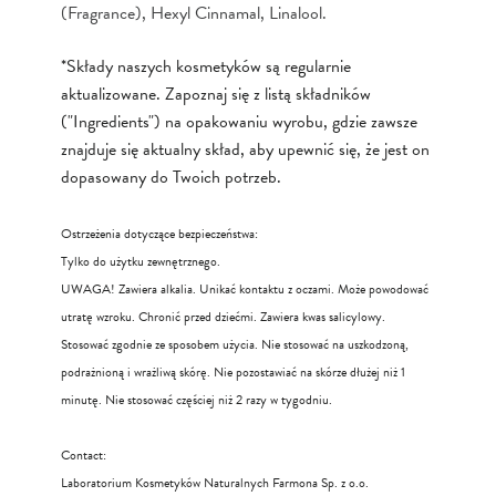
(Fragrance), Hexyl Cinnamal, Linalool.
*Składy naszych kosmetyków są regularnie
aktualizowane. Zapoznaj się z listą składników
("Ingredients") na opakowaniu wyrobu, gdzie zawsze
znajduje się aktualny skład, aby upewnić się, że jest on
dopasowany do Twoich potrzeb.
Ostrzeżenia dotyczące bezpieczeństwa:
Tylko do użytku zewnętrznego.
UWAGA! Zawiera alkalia. Unikać kontaktu z oczami. Może powodować
utratę wzroku. Chronić przed dziećmi. Zawiera kwas salicylowy.
Stosować zgodnie ze sposobem użycia. Nie stosować na uszkodzoną,
podrażnioną i wrażliwą skórę. Nie pozostawiać na skórze dłużej niż 1
minutę. Nie stosować częściej niż 2 razy w tygodniu.
Contact:
Laboratorium Kosmetyków Naturalnych Farmona Sp. z o.o.