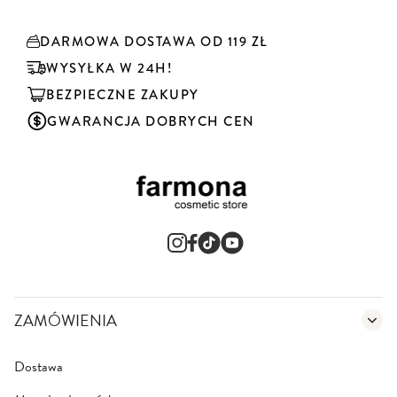
r
y
DARMOWA DOSTAWA OD 119 ZŁ
b
u
WYSYŁKA W 24H!
j
BEZPIECZNE ZAKUPY
n
a
GWARANCJA DOBRYCH CEN
s
z
n
e
w
s
l
e
t
t
e
ZAMÓWIENIA
r
:
Dostawa