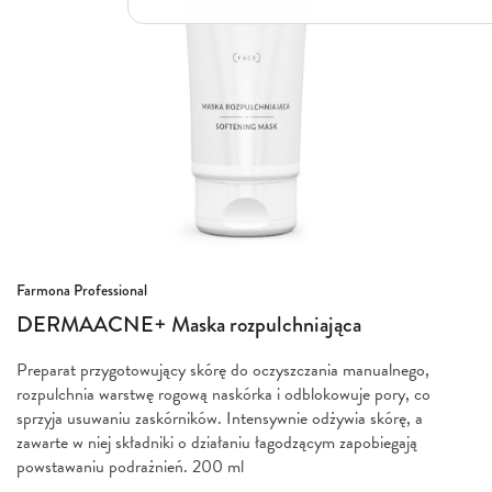
Włosy suche i łamliwe
Włosy wypadające
Włosy przetłuszczające się
Włosy farbowane
Włosy pozbawione objętości
Włosy kręcone
Łupież
Łojotok
Luszczyca, AZS
Przejdź
Farmona Professional
na
DERMAACNE+ Maska rozpulchniająca
początek
galerii
Preparat przygotowujący skórę do oczyszczania manualnego,
rozpulchnia warstwę rogową naskórka i odblokowuje pory, co
sprzyja usuwaniu zaskórników. Intensywnie odżywia skórę, a
zawarte w niej składniki o działaniu łagodzącym zapobiegają
powstawaniu podrażnień. 200 ml