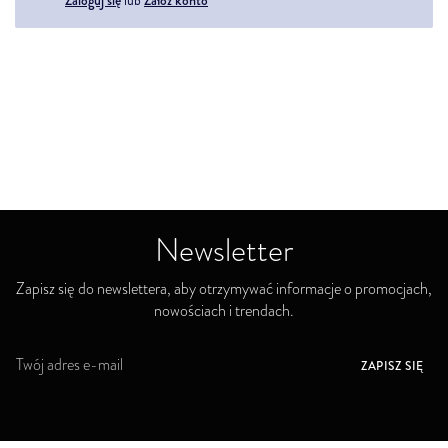
lub
Newsletter
Zapisz się do newslettera, aby otrzymywać informacje o promocjach,
nowościach i trendach.
S
ZAPISZ SIĘ
u
b
s
k