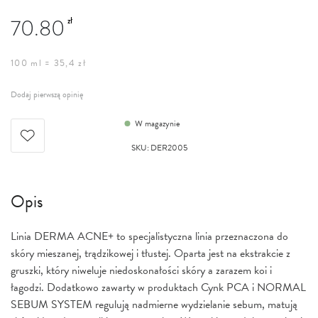
70.80
zł
100 ml = 35,4 zł
Dodaj pierwszą opinię
W magazynie
SKU
:
DER2005
Opis
Linia DERMA ACNE+ to specjalistyczna linia przeznaczona do
skóry mieszanej, trądzikowej i tłustej. Oparta jest na ekstrakcie z
gruszki, który niweluje niedoskonałości skóry a zarazem koi i
łagodzi. Dodatkowo zawarty w produktach Cynk PCA i NORMAL
SEBUM SYSTEM regulują nadmierne wydzielanie sebum, matują