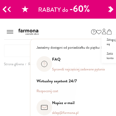
CJE
Przejdź
do
Szampony
treści
Zaloguj
Polecane
się
Jesteśmy dostępni od poniedziałku do piątku: 8.00 - 16
Naturalne
Specjalistyczne
Załóż
konto
Suche
FAQ
Dla mężczyzn
Strona główna
Ręce
Maski
DERMAACNE+ Maska rozpulchniająca
Sprawdź najczęściej zadawane pytania
Przejdź
Odżywki, maski, serum
na
Wirtualny asystent 24/7
koniec
galerii
Peelingi do skóry głowy
Rozpocznij czat
Kuracje i wcierki
Mgiełki
Napisz e-mail
Stylizacja
sklep@farmona.pl