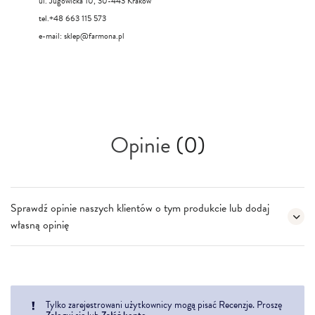
ul. Jugowicka 10, 30-443 Kraków
tel.+48 663 115 573
e-mail:
sklep@farmona.pl
Opinie
(0)
Sprawdź opinie naszych klientów o tym produkcie lub dodaj
własną opinię
Tylko zarejestrowani użytkownicy mogą pisać Recenzje. Proszę
Zaloguj się
Załóż konto