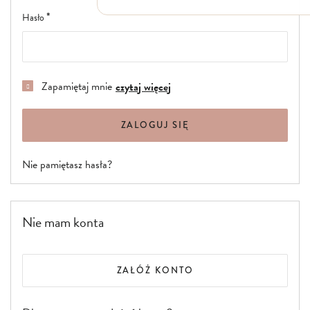
Włosy suche i łamliwe
Hasło
Włosy wypadające
Włosy przetłuszczające się
Włosy farbowane
Włosy pozbawione objętości
Włosy kręcone
Zapamiętaj mnie
czytaj więcej
Łupież
Łojotok
Luszczyca, AZS
ZALOGUJ SIĘ
Nie pamiętasz hasła?
Nie mam konta
ZAŁÓŻ KONTO