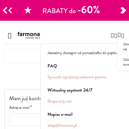
CJE
Przejdź
do
Szampony
treści
Zalo
Polecane
się
Jesteśmy dostępni od poniedziałku do piątku: 8.00
Naturalne
Specjalistyczne
Załó
kon
Suche
FAQ
Dla mężczyzn
Logowanie
Sprawdź najczęściej zadawane pytania
Odżywki, maski, serum
Wirtualny asystent 24/7
Mam już konto
Peelingi do skóry głowy
Rozpocznij czat
Kuracje i wcierki
Adres e-mail
Mgiełki
Napisz e-mail
Stylizacja
sklep@farmona.pl