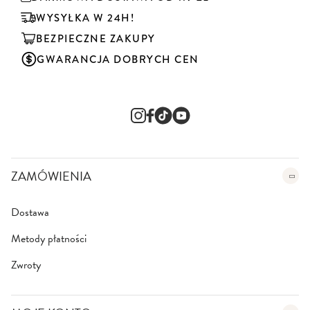
b
u
WYSYŁKA W 24H!
j
BEZPIECZNE ZAKUPY
n
a
GWARANCJA DOBRYCH CEN
s
z
n
e
w
s
l
e
ZAMÓWIENIA
t
t
e
Dostawa
r
:
Metody płatności
Zwroty