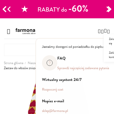
CJE
Przejdź
do
Szampony
treści
Zalo
Polecane
się
Jesteśmy dostępni od poniedziałku do piątku: 8.00
Naturalne
Specjalistyczne
Załó
kon
Suche
FAQ
Dla mężczyzn
Strona główna
Nasze Marki
Jantar
Sprawdź najczęściej zadawane pytania
Zestaw do włosów zniszczonych 3 elementy (szampon+odżywka+mgiełka)
Odżywki, maski, serum
Przejdź
Wirtualny asystent 24/7
na
koniec
Peelingi do skóry głowy
Rozpocznij czat
galerii
Kuracje i wcierki
Mgiełki
Napisz e-mail
Stylizacja
sklep@farmona.pl