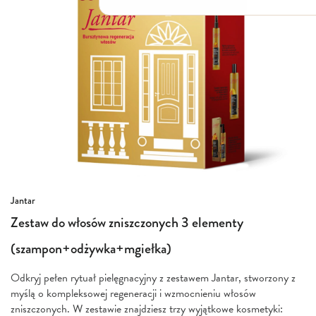
Włosy suche i łamliwe
Włosy wypadające
Włosy przetłuszczające się
Włosy farbowane
Włosy pozbawione objętości
Włosy kręcone
Łupież
Łojotok
Luszczyca, AZS
Przejdź
Jantar
na
Zestaw do włosów zniszczonych 3 elementy
początek
galerii
(szampon+odżywka+mgiełka)
Odkryj pełen rytuał pielęgnacyjny z zestawem Jantar, stworzony z
myślą o kompleksowej regeneracji i wzmocnieniu włosów
zniszczonych. W zestawie znajdziesz trzy wyjątkowe kosmetyki: