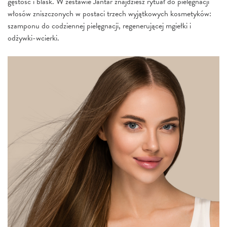
gęstość i blask. W zestawie Jantar znajdziesz rytuał do pielęgnacji
włosów zniszczonych w postaci trzech wyjątkowych kosmetyków:
szamponu do codziennej pielęgnacji, regenerującej mgiełki i
odżywki-wcierki.