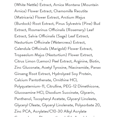
(White Nettle) Extract, Arnica Montana (Mountain
Arnica) Flower Extract, Chamomilla Recutita
(Matricaria) Flower Extract, Arctium Majus
(Burdock) Root Extract, Pinus Sylvestris (Pine) Bud
Extract, Rosmarinus Officinalis (Rosemary) Leaf
Extract, Salvia Officinalis (Sage) Leaf Extract,
Nasturtium Officinale (Watercress) Extract,
Calendula Officinalis (Marigold) Flower Extract,
Tropaeolum Majus (Nasturtium) Flower Extract,
Citrus Limon (Lemon) Peel Extract, Arginine, Biotin,
Zinc Gluconate, Acetyl Tyrosine, Niacinamide, Panax
Ginseng Root Extract, Hydrolyzed Soy Protein,
Calcium Pantothenate, Ornithine HCl,
Polyquaternium-11, Citrulline, PEG-12 Dimethicone,
Glucosamine HCl, Disodium Succinate, Glycerin,
Panthenol, Tocopheryl Acetate, Glyceryl Linoleate,
Glyceryl Oleate, Glyceryl Linolenate, Polysorbate 20,
Zinc PCA, Acrylates/C10-30 Alkyl Acrylate