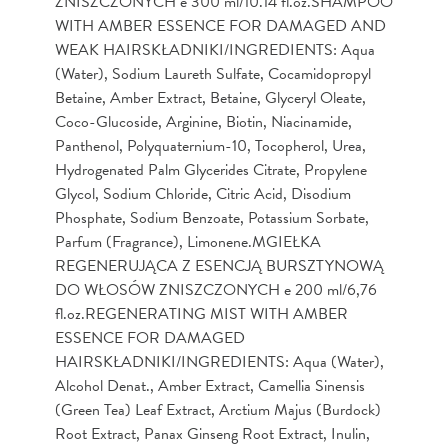
ZNISZCZONYCH e 300 ml/10.14 fl.oz.SHAMPOO
WITH AMBER ESSENCE FOR DAMAGED AND
WEAK HAIRSKŁADNIKI/INGREDIENTS: Aqua
(Water), Sodium Laureth Sulfate, Cocamidopropyl
Betaine, Amber Extract, Betaine, Glyceryl Oleate,
Coco-Glucoside, Arginine, Biotin, Niacinamide,
Panthenol, Polyquaternium-10, Tocopherol, Urea,
Hydrogenated Palm Glycerides Citrate, Propylene
Glycol, Sodium Chloride, Citric Acid, Disodium
Phosphate, Sodium Benzoate, Potassium Sorbate,
Parfum (Fragrance), Limonene.MGIEŁKA
REGENERUJĄCA Z ESENCJĄ BURSZTYNOWĄ
DO WŁOSÓW ZNISZCZONYCH e 200 ml/6,76
fl.oz.REGENERATING MIST WITH AMBER
ESSENCE FOR DAMAGED
HAIRSKŁADNIKI/INGREDIENTS: Aqua (Water),
Alcohol Denat., Amber Extract, Camellia Sinensis
(Green Tea) Leaf Extract, Arctium Majus (Burdock)
Root Extract, Panax Ginseng Root Extract, Inulin,