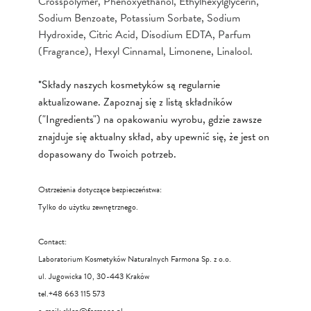
Crosspolymer, Phenoxyethanol, Ethylhexylglycerin,
Sodium Benzoate, Potassium Sorbate, Sodium
Hydroxide, Citric Acid, Disodium EDTA, Parfum
(Fragrance), Hexyl Cinnamal, Limonene, Linalool.
*Składy naszych kosmetyków są regularnie
aktualizowane. Zapoznaj się z listą składników
("Ingredients") na opakowaniu wyrobu, gdzie zawsze
znajduje się aktualny skład, aby upewnić się, że jest on
dopasowany do Twoich potrzeb.
Ostrzeżenia dotyczące bezpieczeństwa:
Tylko do użytku zewnętrznego.
Contact:
Laboratorium Kosmetyków Naturalnych Farmona Sp. z o.o.
ul. Jugowicka 10, 30-443 Kraków
tel.+48 663 115 573
e-mail:
sklep@farmona.pl