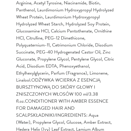
Arginine, Acetyl Tyrosine, Niacinamide, Biotin,
Panthenol, Laurdimonium Hydroxypropyl Hydrolyzed
Wheat Protein, Laurdimonium Hydroxypropyl
Hydrolyzed Wheat Starch, Hydrolyzed Soy Protein,
Glucosamine HCl, Calcium Pantothenate, Ornithine
HCl, Citrulline, PEG-12 Dimethicone,
Polyquaternium-11, Cetrimonium Chloride, Disodium
Succinate, PEG-40 Hydrogenated Castor Oil, Zinc
Gluconate, Propylene Glycol, Pentylene Glycol, Citric
Acid, Disodium EDTA, Phenoxyethanol,
Ethylhexylglycerin, Parfum (Fragrance), Limonene,
Linalool.ODŻYWKA WCIERKA Z ESENCJĄ
BURSZTYNOWĄ DO SKÓRY GŁOWY I
ZNISZCZONYCH WŁOSÓW 100 ml/3.38
fl.oz.CONDITIONER WITH AMBER ESSENCE
FOR DAMAGED HAIR AND
SCALPSKŁADNIKI/INGREDIENTS: Aqua
(Water), Propylene Glycol, Glucose, Amber Extract,
Hedera Helix (Ivy) Leaf Extract, Lamium Album