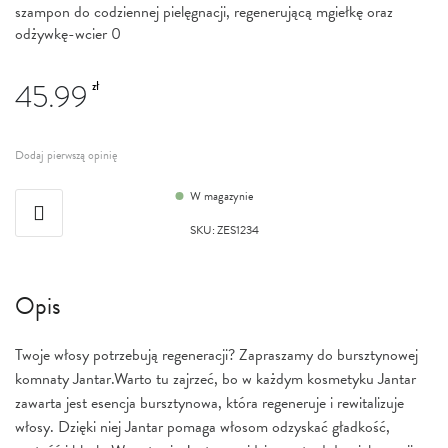
szampon do codziennej pielęgnacji, regenerującą mgiełkę oraz
odżywkę-wcier 0
45.99
zł
Dodaj pierwszą opinię
W magazynie
SKU
:
ZES1234
Opis
Twoje włosy potrzebują regeneracji? Zapraszamy do bursztynowej
komnaty Jantar.Warto tu zajrzeć, bo w każdym kosmetyku Jantar
zawarta jest esencja bursztynowa, która regeneruje i rewitalizuje
włosy. Dzięki niej Jantar pomaga włosom odzyskać gładkość,