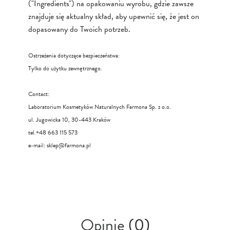
("Ingredients") na opakowaniu wyrobu, gdzie zawsze
znajduje się aktualny skład, aby upewnić się, że jest on
dopasowany do Twoich potrzeb.
Ostrzeżenia dotyczące bezpieczeństwa:
Tylko do użytku zewnętrznego.
Contact:
Laboratorium Kosmetyków Naturalnych Farmona Sp. z o.o.
ul. Jugowicka 10, 30-443 Kraków
tel.+48 663 115 573
e-mail:
sklep@farmona.pl
Opinie
(0)