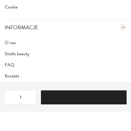
Cookie
INFORMACJE
O nas
Strefa beauty
FAQ
Kontakt
DO KOSZYKA
Regulamin
|
Polityka Prywatności
Bezpieczna szyfrowana płatność
SSL/TLS
© 2026 Farmona