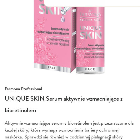
Włosy suche i łamliwe
Włosy wypadające
Włosy przetłuszczające się
Włosy farbowane
Włosy pozbawione objętości
Włosy kręcone
Łupież
Łojotok
Luszczyca, AZS
Przejdź
Farmona Professional
na
UNIQUE SKIN Serum aktywnie wzmacniające z
początek
galerii
bioretinolem
Aktywnie wzmacniające serum z bioretinolem jest przeznaczone dla
każdej skóry, która wymaga wzmocnienia bariery ochronnej
naskórka. Sprawdzi się również w codziennej pielęgnacji skóry