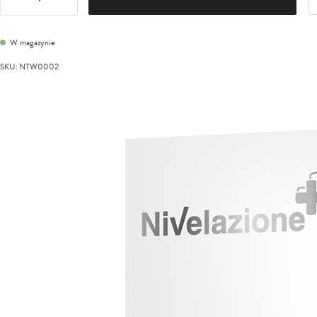
W magazynie
SKU
:
NTW0002
Przejdź
na
koniec
galerii