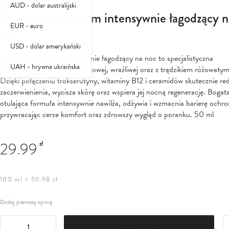
Nivelazione
AUD - dolar australijski
Regenerujący krem intensywnie łagodzący n
EUR - euro
noc
USD - dolar amerykański
Regenerujący krem intensywnie łagodzący na noc to specjalistyczna
UAH - hrywna ukraińska
pielęgnacja dla skóry naczynkowej, wrażliwej oraz z trądzikiem różowatym
Dzięki połączeniu trokserutyny, witaminy B12 i ceramidów skutecznie re
zaczerwienienia, wycisza skórę oraz wspiera jej nocną regenerację. Bogata
otulająca formuła intensywnie nawilża, odżywia i wzmacnia barierę ochro
przywracając cerze komfort oraz zdrowszy wygląd o poranku. 50 ml
29.99
zł
100 ml = 59,98 zł
Dodaj pierwszą opinię
DO KOSZYKA