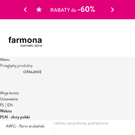
Menu
Przeglądaj produkty
OPALANIE
Moje konto
Ustawienia
PL
|
EN
Waluta
PLN - złoty polski
Strona główna
Twarz
Cera wrażliwa, naczynkowa, podrażniona
AWG - florin arubański