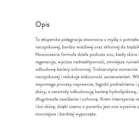
Opis
To ekspercka pielęgnacja stworzona z myślą o potrzeb
naczynkowej, bardzo wrażliwej oraz skłonnej do trądz
Nowoczesna formuła działa podczas snu, kiedy skóra n
regeneruje, wycisza nadreaktywność, zmniejsza rumień
odbudowę bariery ochronnej. Trokserutyna wzmacnia 
naczynkowej i redukuje widoczność zaczerwienień. Wi
wspomaga procesy naprawcze, łagodzi podrażnienia i 
skóry, a ceramidy odbudowują barierę hydrolipidową,
długotrwałe nawilżenie i ochronę. Krem intensywnie r
i koi skórę, dzięki czemu o poranku jest ona wyraźnie s
mocniejsza i bardziej wypoczęta.