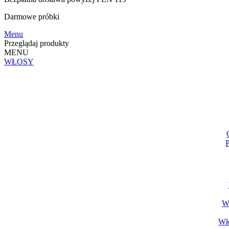
Darmowe
próbki
Menu
Przeglądaj produkty
MENU
WŁOSY
P
Wł
Wło