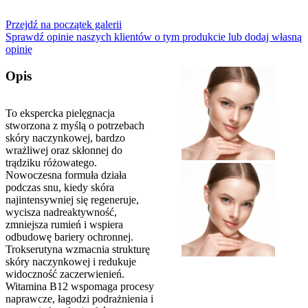
Przejdź na początek galerii
Sprawdź opinie naszych klientów o tym produkcie lub dodaj własną
opinię
Opis
To ekspercka pielęgnacja
stworzona z myślą o potrzebach
skóry naczynkowej, bardzo
wrażliwej oraz skłonnej do
trądziku różowatego.
Nowoczesna formuła działa
podczas snu, kiedy skóra
najintensywniej się regeneruje,
wycisza nadreaktywność,
zmniejsza rumień i wspiera
odbudowę bariery ochronnej.
Trokserutyna wzmacnia strukturę
skóry naczynkowej i redukuje
widoczność zaczerwienień.
Witamina B12 wspomaga procesy
naprawcze, łagodzi podrażnienia i