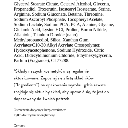
Glyceryl Stearate Citrate, Cetearyl Alcohol, Glycerin,
Propanediol, Troxerutin, Isostearyl Isostearate, Serine,
Arginine, Sodium Gluconate, Betaine, Threonine,
Sodium Ascorbyl Phosphate, Tocopheryl Acetate,
Sodium Lactate, Sodium PCA, PCA, Alanine, Glycine,
Glutamic Acid, Lysine HCl, Proline, Boron Nitride,
Allantoin, Titanium Dioxide (nano),
Methylpropanediol, Silica, Xanthan Gum,
Acrylates/C10-30 Alkyl Acrylate Crosspolymer,
Hydroxyacetophenone, Sodium Hydroxide, Citric
Acid, Didecyldimonium Chloride, Ethylhexylglycerin,
Parfum (Fragrance), CI 77288.
*Składy naszych kosmetyków są regularnie
aktualizowane. Zapoznaj się z listą składników
("Ingredients") na opakowaniu wyrobu, gdzie zawsze
znajduje się aktualny skład, aby upewnić się, że jest on
dopasowany do Twoich potrzeb.
Ostrzeżenia dotyczące bezpieczeństwa:
Tylko do użytku zewnętrznego.
Contact: