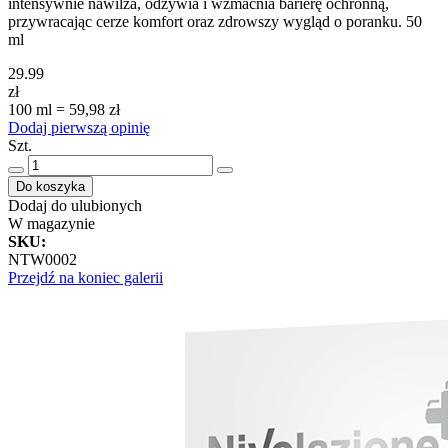
intensywnie nawilża, odżywia i wzmacnia barierę ochronną,
przywracając cerze komfort oraz zdrowszy wygląd o poranku. 50
ml
29.99
zł
100 ml = 59,98 zł
Dodaj pierwszą opinię
Szt.
Do koszyka
Dodaj do ulubionych
W magazynie
SKU
:
NTW0002
Przejdź na koniec galerii