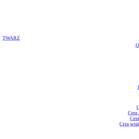
TWARZ
O
C
Cera 
Cera
Cera wraż