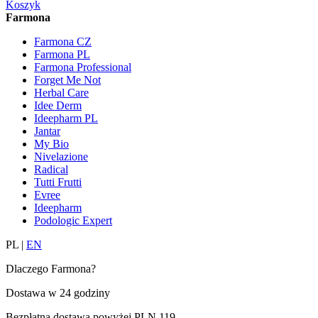
Koszyk
Farmona
Farmona CZ
Farmona PL
Farmona Professional
Forget Me Not
Herbal Care
Idee Derm
Ideepharm PL
Jantar
My Bio
Nivelazione
Radical
Tutti Frutti
Evree
Ideepharm
Podologic Expert
PL
|
EN
Dlaczego Farmona?
Dostawa w
24 godziny
Bezpłatna dostawa powyżej
PLN 119