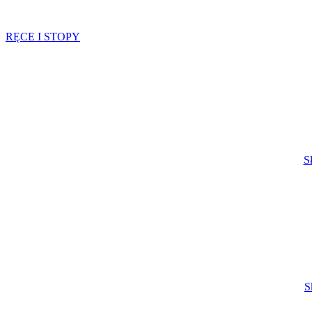
RĘCE I STOPY
S
S