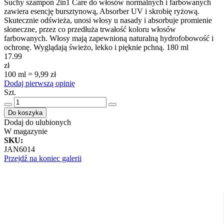
Suchy szampon 2in1 Care do włosów normalnych i farbowanych
zawiera esencję bursztynową, Absorber UV i skrobię ryżową.
Skutecznie odświeża, unosi włosy u nasady i absorbuje promienie
słoneczne, przez co przedłuża trwałość koloru włosów
farbowanych. Włosy mają zapewnioną naturalną hydrofobowość i
ochronę. Wyglądają świeżo, lekko i pięknie pchną. 180 ml
17.99
zł
100 ml = 9,99 zł
Dodaj pierwszą opinię
Szt.
Do koszyka
Dodaj do ulubionych
W magazynie
SKU
:
JAN6014
Przejdź na koniec galerii