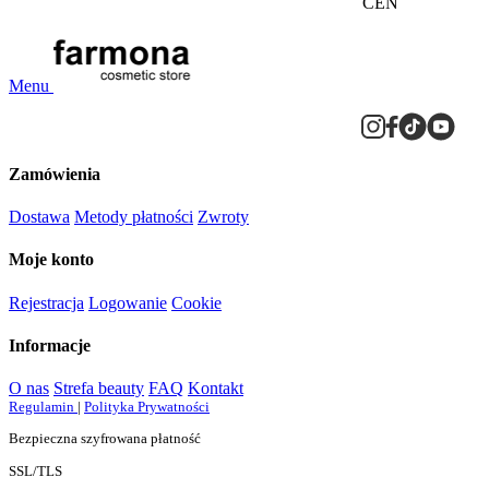
CEN
Menu
Zamówienia
Dostawa
Metody płatności
Zwroty
Moje konto
Rejestracja
Logowanie
Cookie
Informacje
O nas
Strefa beauty
FAQ
Kontakt
Regulamin
|
Polityka Prywatności
Bezpieczna szyfrowana płatność
SSL/TLS