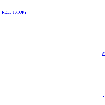
RĘCE I STOPY
S
S