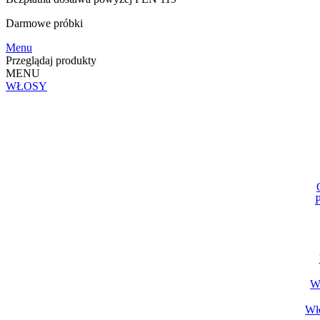
Darmowe
próbki
Menu
Przeglądaj produkty
MENU
WŁOSY
P
Wł
Wło