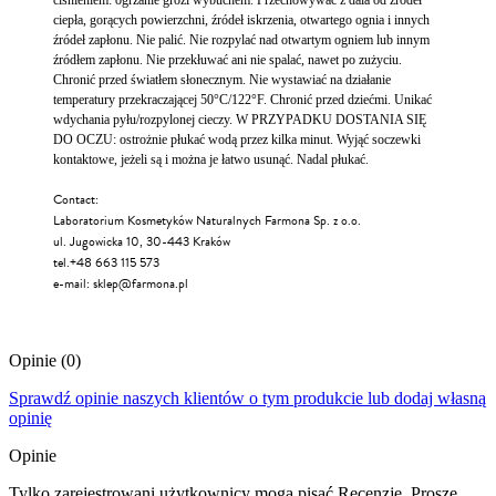
ciśnieniem: ogrzanie grozi wybuchem. Przechowywać z dala od źródeł
ciepła, gorących powierzchni, źródeł iskrzenia, otwartego ognia i innych
źródeł zapłonu. Nie palić. Nie rozpylać nad otwartym ogniem lub innym
źródłem zapłonu. Nie przekłuwać ani nie spalać, nawet po zużyciu.
Chronić przed światłem słonecznym. Nie wystawiać na działanie
temperatury przekraczającej 50°C/122°F. Chronić przed dziećmi. Unikać
wdychania pyłu/rozpylonej cieczy. W PRZYPADKU DOSTANIA SIĘ
DO OCZU: ostrożnie płukać wodą przez kilka minut. Wyjąć soczewki
kontaktowe, jeżeli są i można je łatwo usunąć. Nadal płukać.
Contact:
Laboratorium Kosmetyków Naturalnych Farmona Sp. z o.o.
ul. Jugowicka 10, 30-443 Kraków
tel.+48 663 115 573
e-mail:
sklep@farmona.pl
Opinie
(0)
Sprawdź opinie naszych klientów o tym produkcie lub dodaj własną
opinię
Opinie
Tylko zarejestrowani użytkownicy mogą pisać Recenzje. Proszę