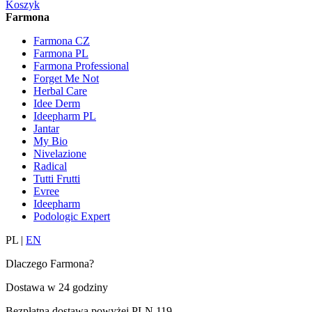
Koszyk
Farmona
Farmona CZ
Farmona PL
Farmona Professional
Forget Me Not
Herbal Care
Idee Derm
Ideepharm PL
Jantar
My Bio
Nivelazione
Radical
Tutti Frutti
Evree
Ideepharm
Podologic Expert
PL
|
EN
Dlaczego Farmona?
Dostawa w
24 godziny
Bezpłatna dostawa powyżej
PLN 119