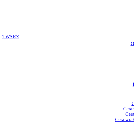
TWARZ
O
C
Cera 
Cera
Cera wraż