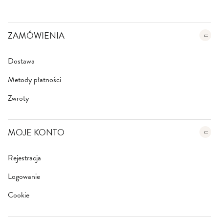
e
t
t
e
ZAMÓWIENIA
r
:
Dostawa
Metody płatności
Zwroty
MOJE KONTO
Rejestracja
Logowanie
Cookie