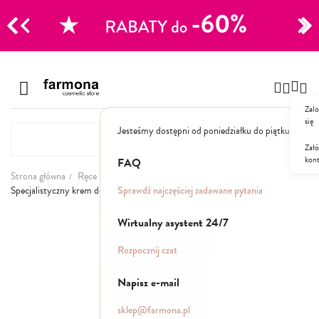
CJE
Przejdź
do
Szampony
treści
Zalo
Polecane
się
Jesteśmy dostępni od poniedziałku do piątku: 8.00
Naturalne
Specjalistyczne
Załó
kon
Suche
FAQ
Dla mężczyzn
Strona główna
Ręce i Stopy
Stopy
Skóra pękająca
Sprawdź najczęściej zadawane pytania
Specjalistyczny krem do stóp 4w1
Odżywki, maski, serum
Przejdź
Wirtualny asystent 24/7
na
koniec
Peelingi do skóry głowy
Rozpocznij czat
galerii
Kuracje i wcierki
Mgiełki
Napisz e-mail
Stylizacja
sklep@farmona.pl