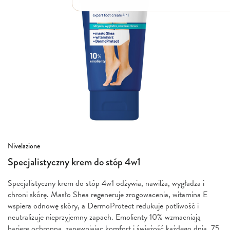
Włosy suche i łamliwe
Włosy wypadające
Włosy przetłuszczające się
Włosy farbowane
Włosy pozbawione objętości
Włosy kręcone
Łupież
Łojotok
Luszczyca, AZS
Przejdź
Nivelazione
na
Specjalistyczny krem do stóp 4w1
początek
galerii
Specjalistyczny krem do stóp 4w1 odżywia, nawilża, wygładza i
chroni skórę. Masło Shea regeneruje zrogowacenia, witamina E
wspiera odnowę skóry, a DermoProtect redukuje potliwość i
neutralizuje nieprzyjemny zapach. Emolienty 10% wzmacniają
barierę ochronną, zapewniając komfort i świeżość każdego dnia. 75