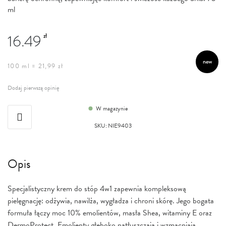
ml
16.49
zł
new
100 ml = 21,99 zł
Dodaj pierwszą opinię
W magazynie
SKU
:
NIE9403
Opis
Specjalistyczny krem do stóp 4w1 zapewnia kompleksową
pielęgnację: odżywia, nawilża, wygładza i chroni skórę. Jego bogata
formuła łączy moc 10% emolientów, masła Shea, witaminy E oraz
DermoProtect. Emolienty głęboko natłuszczają i wzmacniają