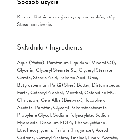
Sposób użycia
Krem delikatnie wmasuj w czystą, suchą skórę stóp.
Stosuj codziennie.
Składniki / Ingredients
Aqua (Water), Paraffinum Liquidum (Mineral Oil),
Glycerin, Glyceryl Stearate SE, Glyceryl Stearate
Citrate, Stearic Acid, Palmitic Acid, Urea,
Butyrospermum Parkii (Shea) Butter, Diatomaceous
Earth, Cetearyl Alcohol, Menthol, Octenidine HCl,
Climbazole, Cera Alba (Beeswax), Tocopheryl
Acetate, Paraffin, Glyceryl Palmitate/Stearate,
Propylene Glycol, Sodium Polyacrylate, Sodium
Hydroxide, Disodium EDTA, Phenoxyethanol,
Ethylhexylglycerin, Parfum (Fragrance), Acetyl
Cedrene, Geranyl Acetate, Linalool, Linalyl Acetate,