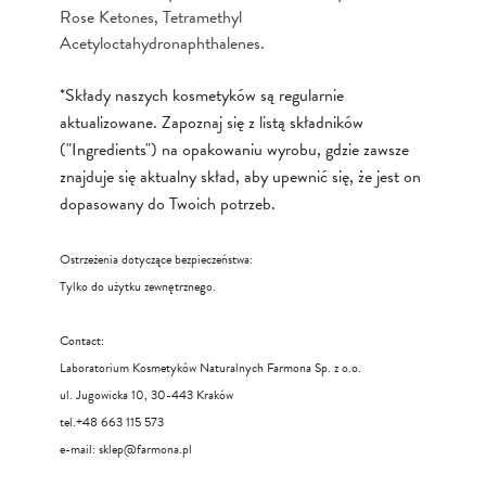
Rose Ketones, Tetramethyl
Acetyloctahydronaphthalenes.
*Składy naszych kosmetyków są regularnie
aktualizowane. Zapoznaj się z listą składników
("Ingredients") na opakowaniu wyrobu, gdzie zawsze
znajduje się aktualny skład, aby upewnić się, że jest on
dopasowany do Twoich potrzeb.
Ostrzeżenia dotyczące bezpieczeństwa:
Tylko do użytku zewnętrznego.
Contact:
Laboratorium Kosmetyków Naturalnych Farmona Sp. z o.o.
ul. Jugowicka 10, 30-443 Kraków
tel.+48 663 115 573
e-mail:
sklep@farmona.pl