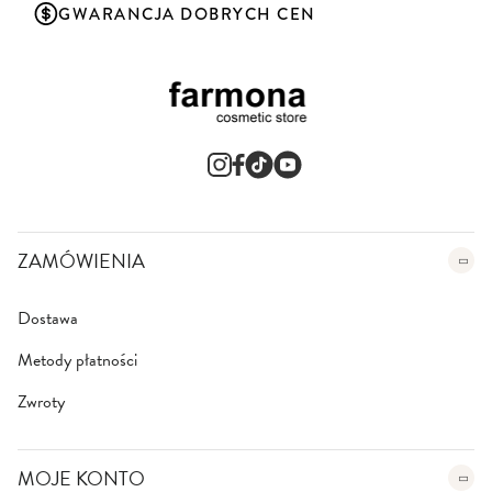
a
GWARANCJA DOBRYCH CEN
s
z
n
e
w
s
l
e
t
t
e
ZAMÓWIENIA
r
:
Dostawa
Metody płatności
Zwroty
MOJE KONTO