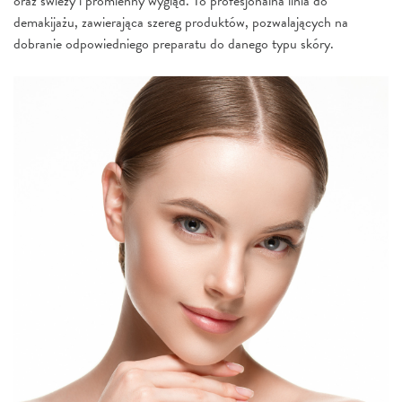
oraz świeży i promienny wygląd. To profesjonalna linia do
demakijażu, zawierająca szereg produktów, pozwalających na
dobranie odpowiedniego preparatu do danego typu skóry.