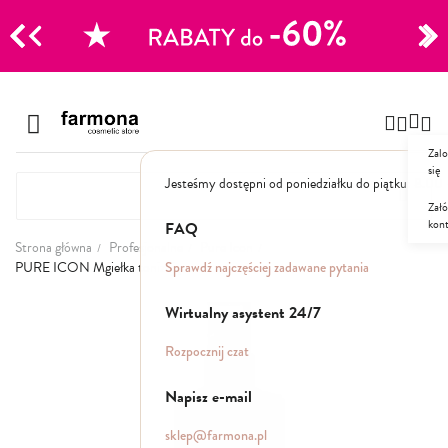
CJE
Przejdź
do
Szampony
treści
Zalo
Polecane
się
Jesteśmy dostępni od poniedziałku do piątku: 8.00
Naturalne
Specjalistyczne
Załó
kon
Suche
FAQ
Dla mężczyzn
Strona główna
Profesjonalne
Pure Icon
Sprawdź najczęściej zadawane pytania
PURE ICON Mgiełka tonizująca
Odżywki, maski, serum
Przejdź
Wirtualny asystent 24/7
na
koniec
Peelingi do skóry głowy
Rozpocznij czat
galerii
Kuracje i wcierki
Mgiełki
Napisz e-mail
Stylizacja
sklep@farmona.pl