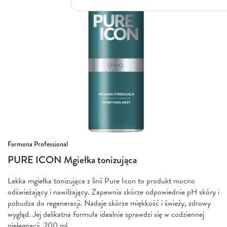
Włosy suche i łamliwe
Włosy wypadające
Włosy przetłuszczające się
Włosy farbowane
Włosy pozbawione objętości
Włosy kręcone
Łupież
Łojotok
Luszczyca, AZS
Przejdź
Farmona Professional
na
PURE ICON Mgiełka tonizująca
początek
galerii
Lekka mgiełka tonizująca z linii Pure Icon to produkt mocno
odświeżający i nawilżający. Zapewnia skórze odpowiednie pH skóry i
pobudza do regeneracji. Nadaje skórze miękkość i świeży, zdrowy
wygląd. Jej delikatna formuła idealnie sprawdzi się w codziennej
pielęgnacji. 200 ml