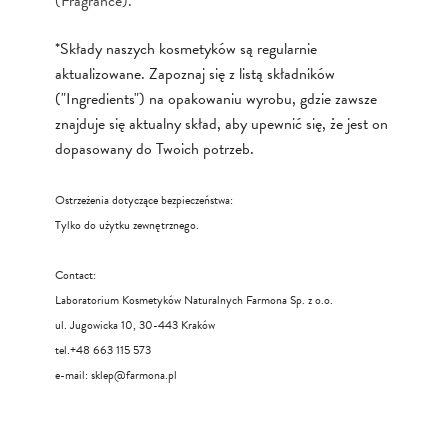
(Fragrance).
*Składy naszych kosmetyków są regularnie
aktualizowane. Zapoznaj się z listą składników
("Ingredients") na opakowaniu wyrobu, gdzie zawsze
znajduje się aktualny skład, aby upewnić się, że jest on
dopasowany do Twoich potrzeb.
Ostrzeżenia dotyczące bezpieczeństwa:
Tylko do użytku zewnętrznego.
Contact:
Laboratorium Kosmetyków Naturalnych Farmona Sp. z o.o.
ul. Jugowicka 10, 30-443 Kraków
tel.+48 663 115 573
e-mail:
sklep@farmona.pl