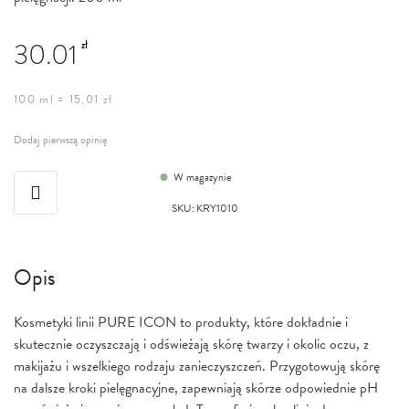
30.01
zł
100 ml = 15,01 zł
Dodaj pierwszą opinię
W magazynie
SKU
:
KRY1010
Opis
Kosmetyki linii PURE ICON to produkty, które dokładnie i
skutecznie oczyszczają i odświeżają skórę twarzy i okolic oczu, z
makijażu i wszelkiego rodzaju zanieczyszczeń. Przygotowują skórę
na dalsze kroki pielęgnacyjne, zapewniają skórze odpowiednie pH