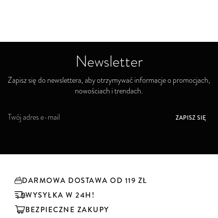
Newsletter
Zapisz się do newslettera, aby otrzymywać informacje o promocjach,
nowościach i trendach.
S
ZAPISZ SIĘ
u
b
s
k
r
y
DARMOWA DOSTAWA OD 119 ZŁ
b
u
WYSYŁKA W 24H!
j
BEZPIECZNE ZAKUPY
n