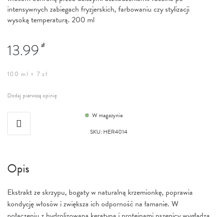
intensywnych zabiegach fryzjerskich, farbowaniu czy stylizacji
wysoką temperaturą. 200 ml
13.99
zł
100 ml = 7 zł
Dodaj pierwszą opinię
W magazynie
SKU
:
HER4014
Opis
Ekstrakt ze skrzypu, bogaty w naturalną krzemionkę, poprawia
kondycję włosów i zwiększa ich odporność na łamanie. W
połączeniu z hydrolizowaną keratyną i proteinami pszenicy wygładza