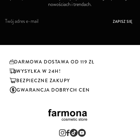
nowościach i trendach.
S
ZAPISZ SIĘ
u
b
s
k
r
y
DARMOWA DOSTAWA OD 119 ZŁ
b
u
WYSYŁKA W 24H!
j
BEZPIECZNE ZAKUPY
n
a
GWARANCJA DOBRYCH CEN
s
z
n
e
w
s
l
e