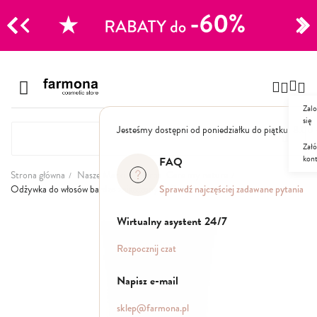
CJE
Przejdź
do
Szampony
treści
Zalo
Polecane
się
Jesteśmy dostępni od poniedziałku do piątku: 8.00
Naturalne
Specjalistyczne
Załó
kon
Suche
FAQ
Dla mężczyzn
Strona główna
Nasze Marki
Herbal Care my nature
Sprawdź najczęściej zadawane pytania
Odżywka do włosów bardzo zniszczonych Skrzyp polny
Odżywki, maski, serum
Przejdź
Wirtualny asystent 24/7
na
koniec
Peelingi do skóry głowy
Rozpocznij czat
galerii
Kuracje i wcierki
Mgiełki
Napisz e-mail
Stylizacja
sklep@farmona.pl