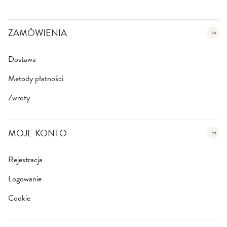
t
t
e
ZAMÓWIENIA
r
:
Dostawa
Metody płatności
Zwroty
MOJE KONTO
Rejestracja
Logowanie
Cookie