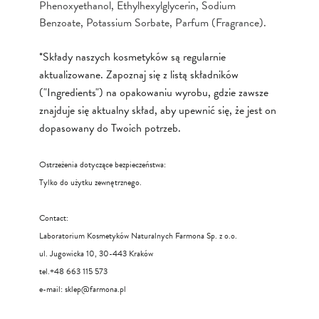
Phenoxyethanol, Ethylhexylglycerin, Sodium
Benzoate, Potassium Sorbate, Parfum (Fragrance).
*Składy naszych kosmetyków są regularnie
aktualizowane. Zapoznaj się z listą składników
("Ingredients") na opakowaniu wyrobu, gdzie zawsze
znajduje się aktualny skład, aby upewnić się, że jest on
dopasowany do Twoich potrzeb.
Ostrzeżenia dotyczące bezpieczeństwa:
Tylko do użytku zewnętrznego.
Contact:
Laboratorium Kosmetyków Naturalnych Farmona Sp. z o.o.
ul. Jugowicka 10, 30-443 Kraków
tel.+48 663 115 573
e-mail:
sklep@farmona.pl