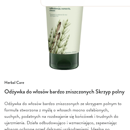
Włosy suche i łamliwe
Włosy wypadające
Włosy przetłuszczające się
Włosy farbowane
Włosy pozbawione objętości
Włosy kręcone
Łupież
Łojotok
Luszczyca, AZS
Przejdź
Herbal Care
na
Odżywka do włosów bardzo zniszczonych Skrzyp polny
początek
galerii
Odżywka do włosów bardzo zniszczonych ze skrzypem polnym to
formuła stworzona z myślą o włosach mocno osłabionych,
suchych, podatnych na rozdwajanie się końcówek i trudnych do
ujarzmienia. Działa odbudowująco i wzmacniająco, zapewniając
włosom ochronę przed dalszymi uszkodzeniami. Idealna po