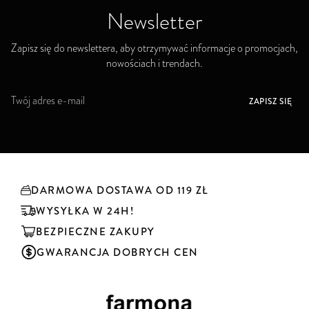
Newsletter
Zapisz się do newslettera, aby otrzymywać informacje o promocjach,
nowościach i trendach.
S
ZAPISZ SIĘ
u
b
s
k
r
y
DARMOWA DOSTAWA OD 119 ZŁ
b
u
WYSYŁKA W 24H!
j
BEZPIECZNE ZAKUPY
n
a
GWARANCJA DOBRYCH CEN
s
z
n
e