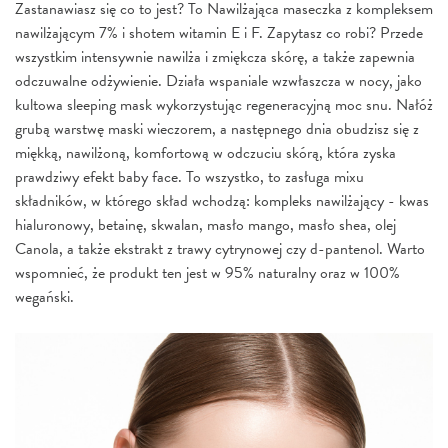
Zastanawiasz się co to jest? To Nawilżająca maseczka z kompleksem
nawilżającym 7% i shotem witamin E i F. Zapytasz co robi? Przede
wszystkim intensywnie nawilża i zmiękcza skórę, a także zapewnia
odczuwalne odżywienie. Działa wspaniale wzwłaszcza w nocy, jako
kultowa sleeping mask wykorzystując regeneracyjną moc snu. Nałóż
grubą warstwę maski wieczorem, a następnego dnia obudzisz się z
miękką, nawilżoną, komfortową w odczuciu skórą, która zyska
prawdziwy efekt baby face. To wszystko, to zasługa mixu
składników, w którego skład wchodzą: kompleks nawilżający - kwas
hialuronowy, betainę, skwalan, masło mango, masło shea, olej
Canola, a także ekstrakt z trawy cytrynowej czy d-pantenol. Warto
wspomnieć, że produkt ten jest w 95% naturalny oraz w 100%
wegański.