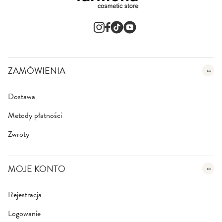
w
s
l
e
t
t
e
ZAMÓWIENIA
r
:
Dostawa
Metody płatności
Zwroty
MOJE KONTO
Rejestracja
Logowanie