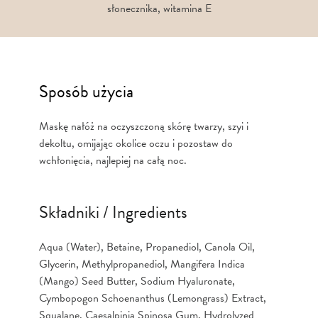
słonecznika, witamina E
Sposób użycia
Maskę nałóż na oczyszczoną skórę twarzy, szyi i
dekoltu, omijając okolice oczu i pozostaw do
wchłonięcia, najlepiej na całą noc.
Składniki / Ingredients
Aqua (Water), Betaine, Propanediol, Canola Oil,
Glycerin, Methylpropanediol, Mangifera Indica
(Mango) Seed Butter, Sodium Hyaluronate,
Cymbopogon Schoenanthus (Lemongrass) Extract,
Squalane, Caesalpinia Spinosa Gum, Hydrolyzed