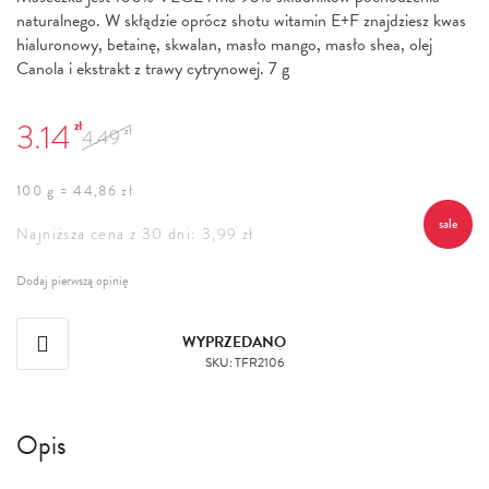
naturalnego. W skłądzie oprócz shotu witamin E+F znajdziesz kwas
hialuronowy, betainę, skwalan, masło mango, masło shea, olej
Canola i ekstrakt z trawy cytrynowej. 7 g
3.14
zł
4.49
zł
100 g = 44,86 zł
sale
Najniższa cena z 30 dni: 3,99 zł
Dodaj pierwszą opinię
WYPRZEDANO
SKU
:
TFR2106
Opis