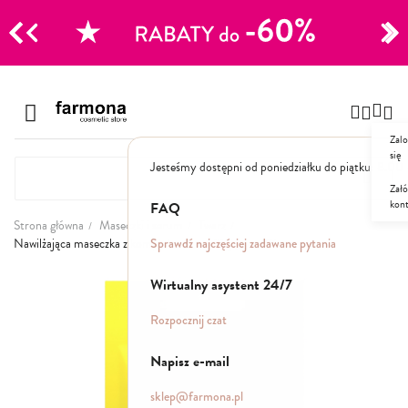
CJE
Przejdź
do
Szampony
treści
Zalo
Polecane
się
Jesteśmy dostępni od poniedziałku do piątku: 8.00
Naturalne
Specjalistyczne
Załó
kon
Suche
FAQ
Dla mężczyzn
Strona główna
Maseczki i serum
Twarz
Sprawdź najczęściej zadawane pytania
Nawilżająca maseczka z kompleksem nawilżającym 7%
Odżywki, maski, serum
Przejdź
Wirtualny asystent 24/7
na
koniec
Peelingi do skóry głowy
Rozpocznij czat
galerii
Kuracje i wcierki
Mgiełki
Napisz e-mail
Stylizacja
sklep@farmona.pl