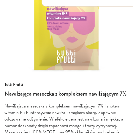
Włosy suche i łamliwe
Włosy wypadające
Włosy przetłuszczające się
Włosy farbowane
Włosy pozbawione objętości
Włosy kręcone
Łupież
Łojotok
Luszczyca, AZS
Przejdź
Tutti Frutti
na
Nawilżająca maseczka z kompleksem nawilżającym 7%
początek
galerii
Nawilżająca maseczka z kompleksem nawilżającym 7% i shotem
witamin E i F intensywnie nawilża i zmiękcza skórę. Zapewnie
odczuwalne odżywienie. W efekcie cera jest nawilżona i miękka, a
humor doskonały dzięki zapachowi mango i trawy cytrynowej.
Maseczka jest 100% VEGE i ma 95% składników pochodzenia