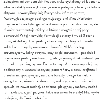
Zainspirowani trendem skinification, wykorzystaliśmy od lat znane,
lubiane i efektywnie wykorzystywane w pielęgnacji twarzy składniki
aktywne i stworzyliśmy linię Everybody, która za sprawą
Multiwygładzającego peelingu myjącego 3w1 #YuzuPerfector
przyniesie Ci nie tylko genialne doznania podczas stosowania, ale
również zagwarantuje efekty, o których mogłaś do tej pory
pomarzyć! W tej niezwykłej formulacji połączyliśmy aż 3 różne
formy eksfoliacji: tzw. peeling chemiczny, za który odpowiada
koktajl naturalnych, owocowych kwasów AHA, peeling
enzymatyczny, który otrzymujemy dzięki enzymom - papainie i
ficynie oraz peeling mechaniczny, otrzymywany dzięki naturalnym
drobinkom peelingującym. Energetyczny, słoneczny zapach juzu,
podkręcony niuansami soczystej pomarańczy, o sercu grejfruta i
brzoskwini, spoczywający na bazie bursztynowego karmelu -
energetyzuje, wizualizuje słoneczne, wakacyjne wspomnienia i
sprawia, że nawet nudnej, codziennej pielęgnacji, możemy nadać
fun! Zwłaszcza, jeśli przynosi takie niesamowite efekty! Niezwykłe
podejście, dla Twoich efektów.