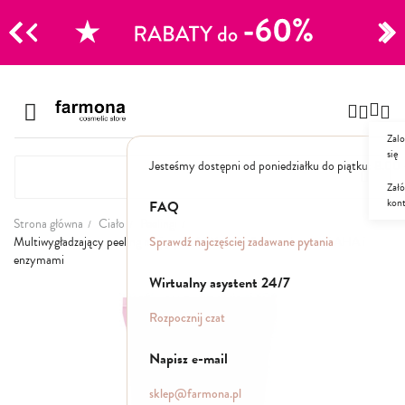
CJE
Przejdź
do
Szampony
treści
Zalo
Polecane
się
Jesteśmy dostępni od poniedziałku do piątku: 8.00
Naturalne
Specjalistyczne
Załó
kon
Suche
FAQ
Dla mężczyzn
Strona główna
Ciało
Peelingi
Sprawdź najczęściej zadawane pytania
Multiwygładzający peeling myjący 3w1 #YuzuPerfector z kwasami AHA i
enzymami
Odżywki, maski, serum
Wirtualny asystent 24/7
Przejdź
na
Peelingi do skóry głowy
Rozpocznij czat
koniec
Kuracje i wcierki
galerii
Mgiełki
Napisz e-mail
Stylizacja
sklep@farmona.pl