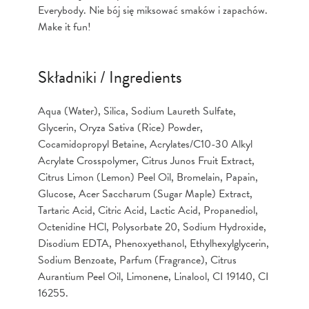
Everybody. Nie bój się miksować smaków i zapachów.
Make it fun!
Składniki / Ingredients
Aqua (Water), Silica, Sodium Laureth Sulfate,
Glycerin, Oryza Sativa (Rice) Powder,
Cocamidopropyl Betaine, Acrylates/C10-30 Alkyl
Acrylate Crosspolymer, Citrus Junos Fruit Extract,
Citrus Limon (Lemon) Peel Oil, Bromelain, Papain,
Glucose, Acer Saccharum (Sugar Maple) Extract,
Tartaric Acid, Citric Acid, Lactic Acid, Propanediol,
Octenidine HCl, Polysorbate 20, Sodium Hydroxide,
Disodium EDTA, Phenoxyethanol, Ethylhexylglycerin,
Sodium Benzoate, Parfum (Fragrance), Citrus
Aurantium Peel Oil, Limonene, Linalool, CI 19140, CI
16255.