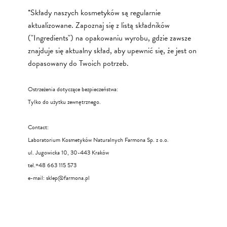
*Składy naszych kosmetyków są regularnie
aktualizowane. Zapoznaj się z listą składników
("Ingredients") na opakowaniu wyrobu, gdzie zawsze
znajduje się aktualny skład, aby upewnić się, że jest on
dopasowany do Twoich potrzeb.
Ostrzeżenia dotyczące bezpieczeństwa:
Tylko do użytku zewnętrznego.
Contact:
Laboratorium Kosmetyków Naturalnych Farmona Sp. z o.o.
ul. Jugowicka 10, 30-443 Kraków
tel.+48 663 115 573
e-mail:
sklep@farmona.pl