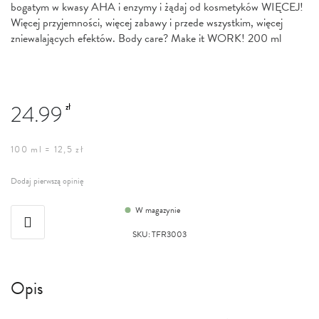
bogatym w kwasy AHA i enzymy i żądaj od kosmetyków WIĘCEJ!
Więcej przyjemności, więcej zabawy i przede wszystkim, więcej
zniewalających efektów. Body care? Make it WORK! 200 ml
24.99
zł
100 ml = 12,5 zł
Dodaj pierwszą opinię
W magazynie
SKU
:
TFR3003
Opis