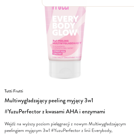
Włosy suche i łamliwe
Włosy wypadające
Włosy przetłuszczające się
Włosy farbowane
Włosy pozbawione objętości
Włosy kręcone
Łupież
Łojotok
Luszczyca, AZS
Przejdź
Tutti Frutti
na
Multiwygładzający peeling myjący 3w1
początek
galerii
#YuzuPerfector z kwasami AHA i enzymami
Wejdź na wyższy poziom pielęgnacji z nowym Multiwygładzającym
peelingiem myjącym 3w1 #YuzuPerfector z linii Everybody,