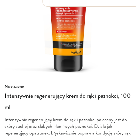
Włosy suche i łamliwe
Włosy wypadające
Włosy przetłuszczające się
Włosy farbowane
Włosy pozbawione objętości
Włosy kręcone
Łupież
Łojotok
Luszczyca, AZS
Przejdź
Nivelazione
na
Intensywnie regenerujący krem do rąk i paznokci, 100
początek
galerii
ml
Intensywnie regenerujący krem do rąk i paznokci polecany jest do
skóry suchej oraz słabych i łamliwych paznokci. Działa jak
regenerujący opatrunek, błyskawicznie poprawia kondycję skóry rąk