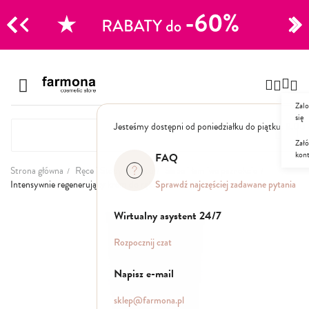
CJE
Przejdź
do
Szampony
treści
Zalo
Polecane
się
Jesteśmy dostępni od poniedziałku do piątku: 8.00
Naturalne
Specjalistyczne
Załó
kon
Suche
FAQ
Dla mężczyzn
Strona główna
Ręce i Stopy
Ręce
Słabe i łamliwe paznokcie
Sprawdź najczęściej zadawane pytania
Intensywnie regenerujący krem do rąk i paznokci, 100 ml
Odżywki, maski, serum
Przejdź
Wirtualny asystent 24/7
na
koniec
Peelingi do skóry głowy
Rozpocznij czat
galerii
Kuracje i wcierki
Mgiełki
Napisz e-mail
Stylizacja
sklep@farmona.pl