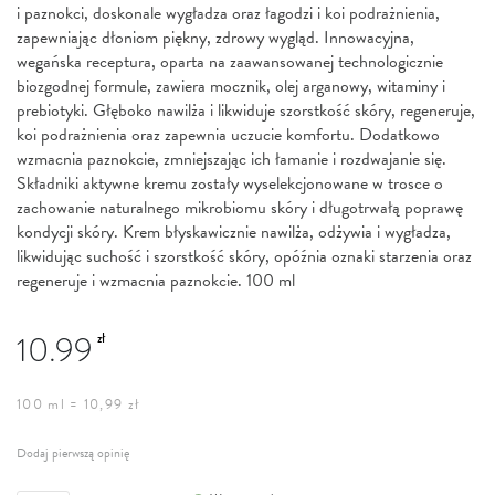
i paznokci, doskonale wygładza oraz łagodzi i koi podrażnienia,
zapewniając dłoniom piękny, zdrowy wygląd. Innowacyjna,
wegańska receptura, oparta na zaawansowanej technologicznie
biozgodnej formule, zawiera mocznik, olej arganowy, witaminy i
prebiotyki. Głęboko nawilża i likwiduje szorstkość skóry, regeneruje,
koi podrażnienia oraz zapewnia uczucie komfortu. Dodatkowo
wzmacnia paznokcie, zmniejszając ich łamanie i rozdwajanie się.
Składniki aktywne kremu zostały wyselekcjonowane w trosce o
zachowanie naturalnego mikrobiomu skóry i długotrwałą poprawę
kondycji skóry. Krem błyskawicznie nawilża, odżywia i wygładza,
likwidując suchość i szorstkość skóry, opóźnia oznaki starzenia oraz
regeneruje i wzmacnia paznokcie. 100 ml
10.99
zł
100 ml = 10,99 zł
Dodaj pierwszą opinię