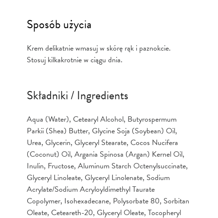
Sposób użycia
Krem delikatnie wmasuj w skórę rąk i paznokcie.
Stosuj kilkakrotnie w ciągu dnia.
Składniki / Ingredients
Aqua (Water), Cetearyl Alcohol, Butyrospermum
Parkii (Shea) Butter, Glycine Soja (Soybean) Oil,
Urea, Glycerin, Glyceryl Stearate, Cocos Nucifera
(Coconut) Oil, Argania Spinosa (Argan) Kernel Oil,
Inulin, Fructose, Aluminum Starch Octenylsuccinate,
Glyceryl Linoleate, Glyceryl Linolenate, Sodium
Acrylate/Sodium Acryloyldimethyl Taurate
Copolymer, Isohexadecane, Polysorbate 80, Sorbitan
Oleate, Ceteareth-20, Glyceryl Oleate, Tocopheryl