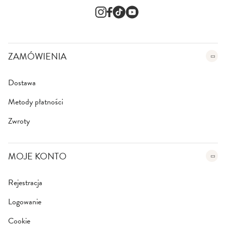
s
l
e
t
t
e
ZAMÓWIENIA
r
:
Dostawa
Metody płatności
Zwroty
MOJE KONTO
Rejestracja
Logowanie
Cookie