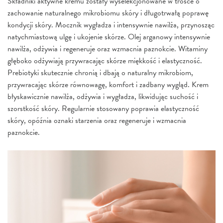
Składniki aktywne kremu zostały wyselekcjonowane w trosce o
zachowanie naturalnego mikrobiomu skóry i długotrwałą poprawę
kondycji skóry. Mocznik wygładza i intensywnie nawilża, przynosząc
natychmiastową ulgę i ukojenie skórze. Olej arganowy intensywnie
nawilża, odżywia i regeneruje oraz wzmacnia paznokcie. Witaminy
głęboko odżywiają przywracając skórze miękkość i elastyczność.
Prebiotyki skutecznie chronią i dbają o naturalny mikrobiom,
przywracając skórze równowagę, komfort i zadbany wygląd. Krem
błyskawicznie nawilża, odżywia i wygładza, likwidując suchość i
szorstkość skóry. Regularnie stosowany poprawia elastyczność
skóry, opóźnia oznaki starzenia oraz regeneruje i wzmacnia
paznokcie.