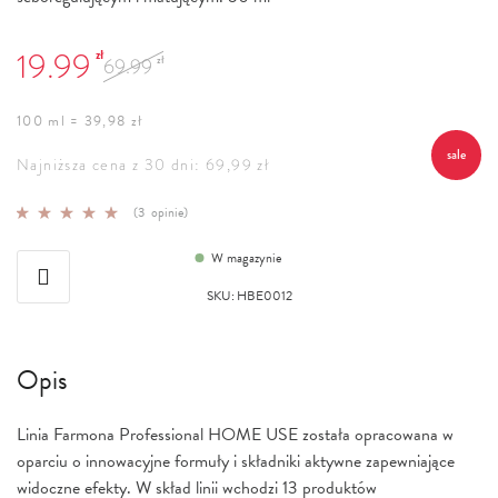
19.99
zł
69.99
zł
100 ml = 39,98 zł
sale
Najniższa cena z 30 dni: 69,99 zł
Ocena:
(
3
opinie)
100
100
% of
W magazynie
SKU
:
HBE0012
Opis
Linia Farmona Professional HOME USE została opracowana w
oparciu o innowacyjne formuły i składniki aktywne zapewniające
widoczne efekty. W skład linii wchodzi 13 produktów