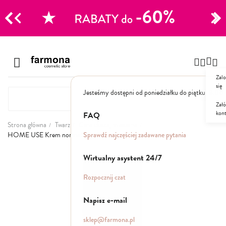
CJE
Przejdź
do
Szampony
treści
Zalo
Polecane
się
Jesteśmy dostępni od poniedziałku do piątku: 8.00
Naturalne
Specjalistyczne
Załó
kon
Suche
FAQ
Dla mężczyzn
Strona główna
Twarz
Cera tłusta, mieszana
Sprawdź najczęściej zadawane pytania
HOME USE Krem normalizujący
Odżywki, maski, serum
Przejdź
Wirtualny asystent 24/7
na
koniec
Peelingi do skóry głowy
Rozpocznij czat
galerii
Kuracje i wcierki
Mgiełki
Napisz e-mail
Stylizacja
sklep@farmona.pl