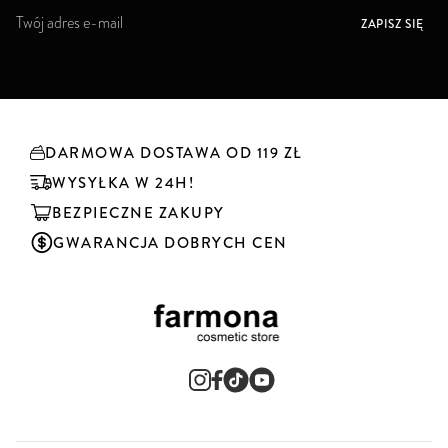
S
ZAPISZ SIĘ
u
b
s
k
r
y
DARMOWA DOSTAWA OD 119 ZŁ
b
u
WYSYŁKA W 24H!
j
BEZPIECZNE ZAKUPY
n
a
GWARANCJA DOBRYCH CEN
s
z
n
e
w
s
l
e
t
t