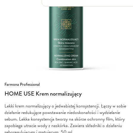
Włosy suche i łamliwe
Włosy wypadające
Włosy przetłuszczające się
Włosy farbowane
Włosy pozbawione objętości
Włosy kręcone
Łupież
Łojotok
Luszczyca, AZS
Przejdź
Farmona Professional
na
HOME USE Krem normalizujący
początek
galerii
Lekki krem normalizujący o jedwabistej konsystencji. Łączy w sobie
działanie redukujące powstawanie niedoskonałości i wydzielanie
sebum. Lekka konsystencja tworzy na skórze ochronny film, który
zapobiega utracie wody z naskórka. Zawiera składniki o działaniu
seboregulującym i matującym. 50 ml