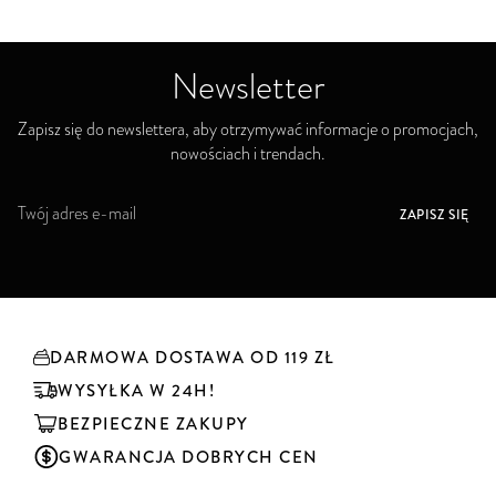
Newsletter
Zapisz się do newslettera, aby otrzymywać informacje o promocjach,
nowościach i trendach.
S
ZAPISZ SIĘ
u
b
s
k
r
y
DARMOWA DOSTAWA OD 119 ZŁ
b
u
WYSYŁKA W 24H!
j
BEZPIECZNE ZAKUPY
n
a
GWARANCJA DOBRYCH CEN
s