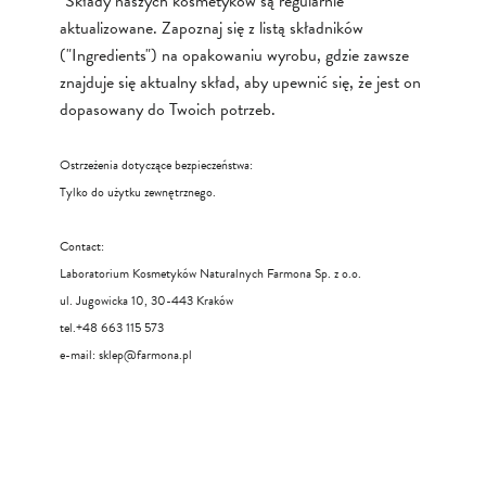
*Składy naszych kosmetyków są regularnie
aktualizowane. Zapoznaj się z listą składników
("Ingredients") na opakowaniu wyrobu, gdzie zawsze
znajduje się aktualny skład, aby upewnić się, że jest on
dopasowany do Twoich potrzeb.
Ostrzeżenia dotyczące bezpieczeństwa:
Tylko do użytku zewnętrznego.
Contact:
Laboratorium Kosmetyków Naturalnych Farmona Sp. z o.o.
ul. Jugowicka 10, 30-443 Kraków
tel.+48 663 115 573
e-mail:
sklep@farmona.pl