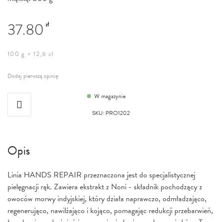
37.80
zł
100 g = 12,6 zł
Dodaj pierwszą opinię
W magazynie
SKU
:
PRO1202
Opis
Linia HANDS REPAIR przeznaczona jest do specjalistycznej
pielęgnacji rąk. Zawiera ekstrakt z Noni - składnik pochodzący z
owoców morwy indyjskiej, który działa naprawczo, odmładzająco,
regenerująco, nawilżająco i kojąco, pomagając redukcji przebarwień,