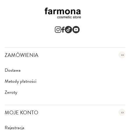
z
n
e
w
s
l
e
t
t
e
ZAMÓWIENIA
r
:
Dostawa
Metody płatności
Zwroty
MOJE KONTO
Rejestracja