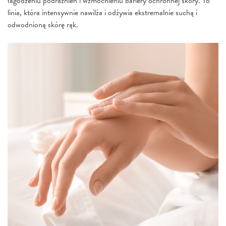
łagodzeniu podrażnień i wzmocnieniu bariery ochronnej skóry. To
linia, która intensywnie nawilża i odżywia ekstremalnie suchą i
odwodnioną skórę rąk.