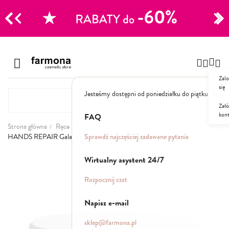
CJE
Przejdź
do
Szampony
treści
Zalo
Polecane
się
Jesteśmy dostępni od poniedziałku do piątku: 8.00
Naturalne
Specjalistyczne
Załó
kon
Suche
FAQ
Dla mężczyzn
Strona główna
Ręce i Stopy
Ręce
Peelingi
Sprawdź najczęściej zadawane pytania
HANDS REPAIR Galaretka peelingująca do dłoni
Odżywki, maski, serum
Przejdź
Wirtualny asystent 24/7
na
koniec
Peelingi do skóry głowy
Rozpocznij czat
galerii
Kuracje i wcierki
Mgiełki
Napisz e-mail
Stylizacja
sklep@farmona.pl