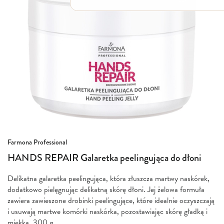
Włosy suche i łamliwe
Włosy wypadające
Włosy przetłuszczające się
Włosy farbowane
Włosy pozbawione objętości
Włosy kręcone
Łupież
Łojotok
Luszczyca, AZS
Przejdź
Farmona Professional
na
HANDS REPAIR Galaretka peelingująca do dłoni
początek
galerii
Delikatna galaretka peelingująca, która złuszcza martwy naskórek,
dodatkowo pielęgnując delikatną skórę dłoni. Jej żelowa formuła
zawiera zawieszone drobinki peelingujące, które idealnie oczyszczają
i usuwają martwe komórki naskórka, pozostawiając skórę gładką i
miękką. 300 g