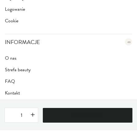
Logowanie
Cookie
INFORMACJE
O nas
Strefa beauty
FAQ
Kontakt
DO KOSZYKA
Regulamin
|
Polityka Prywatności
Bezpieczna szyfrowana płatność
SSL/TLS