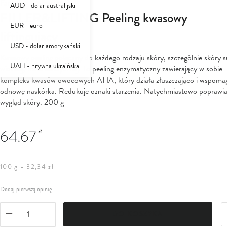
Farmona Professional
AUD - dolar australijski
FILLER&LIFTING Peeling kwasowy
EUR - euro
liftingujący
USD - dolar amerykański
Kwasowy peeling polecany do każdego rodzaju skóry, szczególnie skóry s
UAH - hrywna ukraińska
wiotkiej, mało elastycznej. To peeling enzymatyczny zawierający w sobie
kompleks kwasów owocowych AHA, który działa złuszczająco i wspoma
odnowę naskórka. Redukuje oznaki starzenia. Natychmiastowo poprawi
wygląd skóry. 200 g
64.67
zł
100 g = 32,34 zł
Dodaj pierwszą opinię
DO KOSZYKA