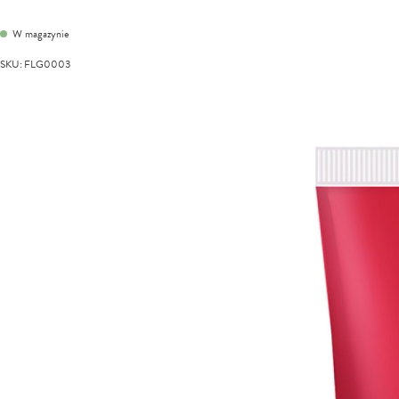
W magazynie
SKU
:
FLG0003
Przejdź
na
koniec
galerii