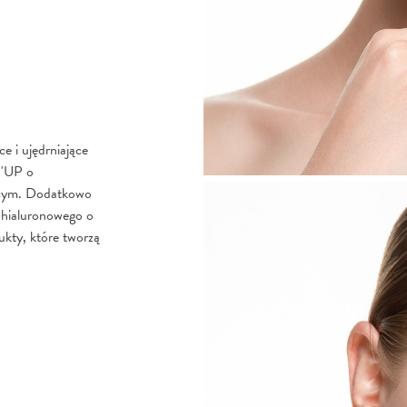
 i ujędrniające
S'UP o
ącym. Dodatkowo
hialuronowego o
dukty, które tworzą