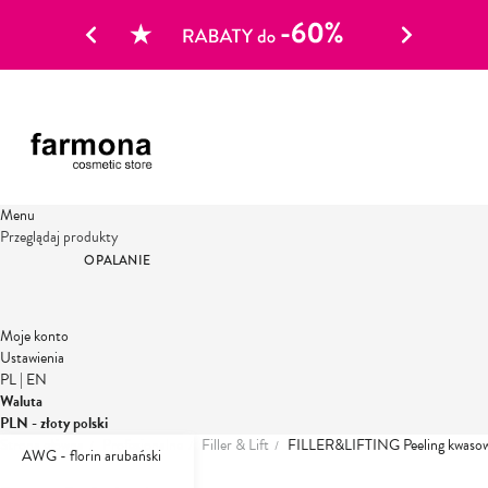
Menu
Przeglądaj produkty
OPALANIE
Moje konto
Ustawienia
PL
|
EN
Waluta
PLN - złoty polski
Strona główna
Profesjonalne
Filler & Lift
FILLER&LIFTING Peeling kwasowy
AWG - florin arubański