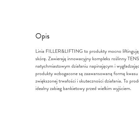
Opis
Linia FILLER&LIFTING to produkty mocno liftingujące
skórę. Zawierają innowacyjny kompleks roślinny TEN
natychmiastowym działaniu napinającym i wygładzaj
produkty wzbogacone są zaawansowaną formą kwasu 
zwiększonej trwałości i skuteczności działania. To pro
idealny zabieg bankietowy przed wielkim wyjściem.