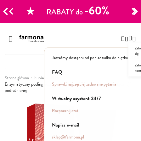
CJE
Przejdź
do
Szampony
treści
Zalo
Polecane
się
Jesteśmy dostępni od poniedziałku do piątku: 8.00
Naturalne
Specjalistyczne
Załó
kon
Suche
FAQ
Dla mężczyzn
Strona główna
Łupież
Włosy
Sprawdź najczęściej zadawane pytania
Enzymatyczny peeling oczyszczający do skóry wrażliwej, problematycznej i
podrażnionej
Odżywki, maski, serum
Wirtualny asystent 24/7
Przejdź
na
Peelingi do skóry głowy
Rozpocznij czat
koniec
Kuracje i wcierki
galerii
Mgiełki
Napisz e-mail
Stylizacja
sklep@farmona.pl