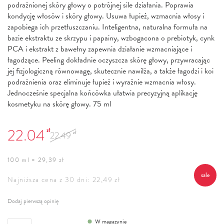
podrażnionej skóry głowy o potrójnej sile działania. Poprawia
kondycję włosów i skóry głowy. Usuwa łupież, wzmacnia włosy i
zapobiega ich przetłuszczaniu. Inteligentna, naturalna formuła na
bazie ekstraktu ze skrzypu i papainy, wzbogacona o prebiotyk, cynk
PCA i ekstrakt z bawełny zapewnia działanie wzmacniające i
łagodzące. Peeling dokładnie oczyszcza skórę głowy, przywracając
jej fizjologiczną równowagę, skutecznie nawilża, a także łagodzi i koi
podrażnienia oraz eliminuje łupież i wyraźnie wzmacnia włosy.
Jednocześnie specjalna końcówka ułatwia precyzyjną aplikację
kosmetyku na skórę głowy. 75 ml
22.04
zł
22.49
zł
100 ml = 29,39 zł
sale
Najniższa cena z 30 dni: 22,49 zł
Dodaj pierwszą opinię
W magazynie