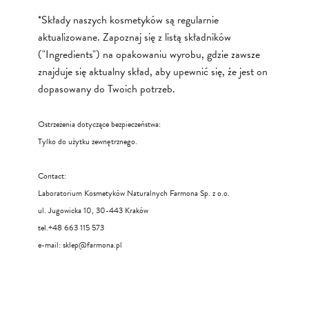
*Składy naszych kosmetyków są regularnie
aktualizowane. Zapoznaj się z listą składników
("Ingredients") na opakowaniu wyrobu, gdzie zawsze
znajduje się aktualny skład, aby upewnić się, że jest on
dopasowany do Twoich potrzeb.
Ostrzeżenia dotyczące bezpieczeństwa:
Tylko do użytku zewnętrznego.
Contact:
Laboratorium Kosmetyków Naturalnych Farmona Sp. z o.o.
ul. Jugowicka 10, 30-443 Kraków
tel.+48 663 115 573
e-mail:
sklep@farmona.pl