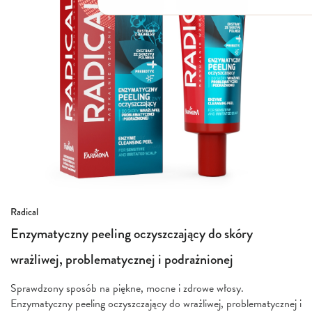
Włosy suche i łamliwe
Włosy wypadające
Włosy przetłuszczające się
Włosy farbowane
Włosy pozbawione objętości
Włosy kręcone
Łupież
Łojotok
Luszczyca, AZS
Przejdź
Radical
na
Enzymatyczny peeling oczyszczający do skóry
początek
galerii
wrażliwej, problematycznej i podrażnionej
Sprawdzony sposób na piękne, mocne i zdrowe włosy.
Enzymatyczny peeling oczyszczający do wrażliwej, problematycznej i