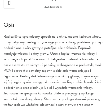
SKU
:
RAL0048
Opis
Radical® to sprawdzony sposób na piękne, mocne i zdrowe włosy.
Enzymatyczny peeling oczyszczający do wrażliwej, problematycznej i
podrażnionej skóry głowy o potrójnej sile działania. Poprawia
kondycję włosów i skóry głowy. Usuwa łupież, wzmacnia włosy i
zapobiega ich przetłuszczaniu. Inteligentna, naturalna formuła na
bazie ekstraktu ze skrzypu i papainy, wzbogacona o prebiotyk, cynk
PCA i ekstrakt z bawełny zapewnia działanie wzmacniające i
łagodzące. Peeling dokładnie oczyszcza skórę głowy, przywracając
jej fizjologiczną równowagę, skutecznie nawilża, a także łagodzi i koi
podrażnienia oraz eliminuje łupież i wyraźnie wzmacnia włosy.
Jednocześnie specjalna końcówka ułatwia precyzyjną aplikację
kosmetyku na skórę głowy. Stosowanie peelingu stanowi pierwszy,
ważny krok we właściwej pielęgnacji skóry głowy z problemem