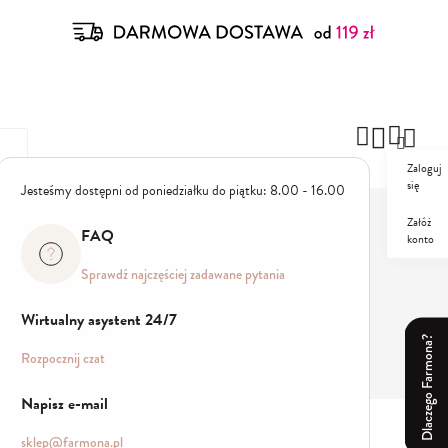
Zaloguj
się
Jesteśmy dostępni od poniedziałku do piątku: 8.00 - 16.00
Załóż
FAQ
konto
ZESTAWY
PROMO
Sprawdź najczęściej zadawane pytania
Wirtualny asystent 24/7
Dlaczego Farmona?
Rozpocznij czat
Napisz e-mail
sklep@farmona.pl