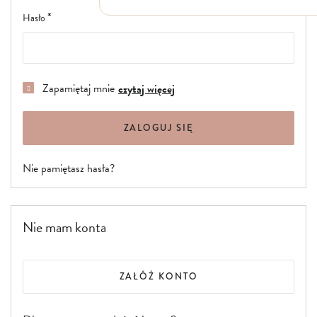
Włosy suche i łamliwe
Hasło
Włosy wypadające
Włosy przetłuszczające się
Włosy farbowane
Włosy pozbawione objętości
Włosy kręcone
Zapamiętaj mnie
czytaj więcej
Łupież
Łojotok
Luszczyca, AZS
ZALOGUJ SIĘ
Nie pamiętasz hasła?
Nie mam konta
ZAŁÓŻ KONTO