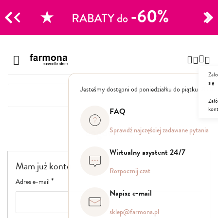
CJE
Przejdź
do
Szampony
treści
Zalo
Polecane
się
Jesteśmy dostępni od poniedziałku do piątku: 8.00
Naturalne
Specjalistyczne
Załó
kon
Suche
FAQ
Dla mężczyzn
Logowanie
Sprawdź najczęściej zadawane pytania
Odżywki, maski, serum
Wirtualny asystent 24/7
Mam już konto
Peelingi do skóry głowy
Rozpocznij czat
Kuracje i wcierki
Adres e-mail
Mgiełki
Napisz e-mail
Stylizacja
sklep@farmona.pl